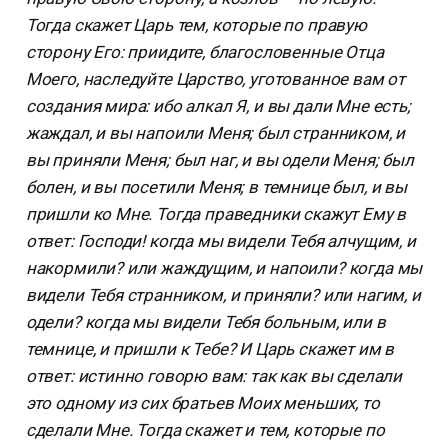
Тогда скажет Царь тем, которые по правую
сторону Его: приидите, благословенные Отца
Моего, наследуйте Царство, уготованное вам от
создания мира: ибо алкал Я, и вы дали Мне есть;
жаждал, и вы напоили Меня; был странником, и
вы приняли Меня; был наг, и вы одели Меня; был
болен, и вы посетили Меня; в темнице был, и вы
пришли ко Мне. Тогда праведники скажут Ему в
ответ: Господи! когда мы видели Тебя алчущим, и
накормили? или жаждущим, и напоили? когда мы
видели Тебя странником, и приняли? или нагим, и
одели? когда мы видели Тебя больным, или в
темнице, и пришли к Тебе? И Царь скажет им в
ответ: истинно говорю вам: так как вы сделали
это одному из сих братьев Моих меньших, то
сделали Мне. Тогда скажет и тем, которые по