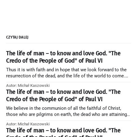
CZYTAJ DALEJ
The life of man – to know and love God. "The
Credo of the People of God" of Paul VI
Thus it is with faith and in hope that we look forward to the
resurrection of the dead, and the life of the world to come.
Blessed be God Thrice Holy. Amen. ← Back to Index Zobacz
Autor: Michał Kaszowski
artykuł w starym serwisie →
The life of man – to know and love God. "The
Credo of the People of God" of Paul VI
We believe in the communion of all the faithful of Christ,
those who are pilgrims on earth, the dead who are attaining
their purification, and the blessed in heaven, all together
Autor: Michał Kaszowski
forming one Church; and we believe that in this communion
The life of man – to know and love God. "The
the merciful love of God and His saints is