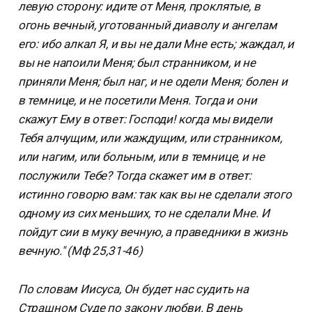
левую сторону: идите от Меня, проклятые, в
огонь вечный, уготованный диаволу и ангелам
его: ибо алкал Я, и вы не дали Мне есть; жаждал, и
вы не напоили Меня; был странником, и не
приняли Меня; был наг, и не одели Меня; болен и
в темнице, и не посетили Меня. Тогда и они
скажут Ему в ответ: Господи! когда мы видели
Тебя алчущим, или жаждущим, или странником,
или нагим, или больным, или в темнице, и не
послужили Тебе? Тогда скажет им в ответ:
истинно говорю вам: так как вы не сделали этого
одному из сих меньших, то не сделали Мне. И
пойдут сии в муку вечную, а праведники в жизнь
вечную." (Мф 25,31-46)
По словам Иисуса, Он будет нас судить на
Страшном Суде по закону любви. В день