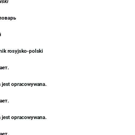
wski
ловарь
й
ik rosyjsko-polski
ает.
a jest opracowywana.
ает.
a jest opracowywana.
ает.