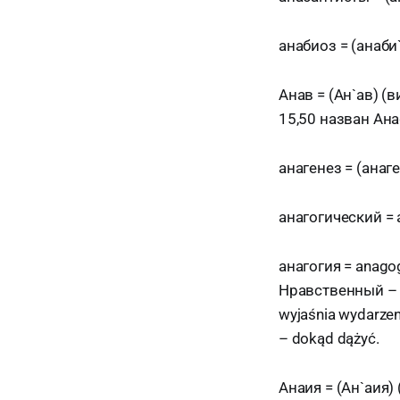
анабиоз = (анаби`
Анав = (Ан`ав) (
15,50 назван Ана
анагенез = (анаге
анагогический = 
анагогия = anago
Нравственный – ч
wyjaśnia wydarzeni
– dokąd dążyć.
Анаия = (Ан`аия) 