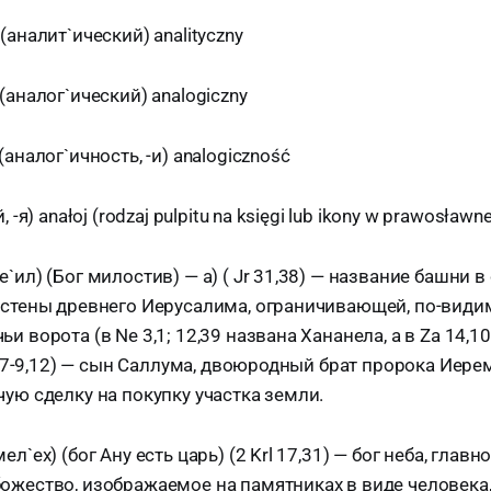
(аналит`ический) analityczny
(аналог`ический) analogiczny
(аналог`ичность, -и) analogiczność
 -я) anałoj (rodzaj pulpitu na księgi lub ikony w prawosławn
`ил) (Бог милостив) — а) ( Jr 31,38) — название башни в
 стены древнего Иерусалима, ограничивающей, по-видим
и ворота (в Ne 3,1; 12,39 названа Хананела, а в Za 14,10
32,7-9,12) — сын Саллума, двоюродный брат пророка Иере
ую сделку на покупку участка земли.
л`ех) (бог Ану есть царь) (2 Krl 17,31) — бог неба, главн
ожество, изображаемое на памятниках в виде человека