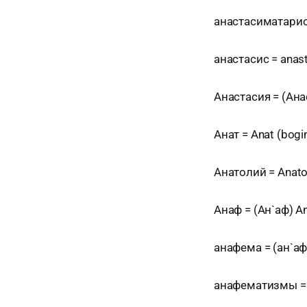
анастасиматарион
анастасис = anas
Анастасия = (Ана
Анат = Anat (bogin
Анатолий = Anato
Анаф = (Ан`аф) An
анафема = (ан`аф
анафематизмы = a