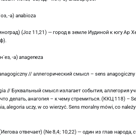
оз, -а) anabioza
виноград) (Joz 11,21) — город в земле Иудиной к югу Ap Х
ф).
н`ез, -а) anageneza
anagogiczny // аллегорический смысл – sens anagogiczny
gia // Буквальный смысл излагает события, аллегория учи
то делать, анагогия – к чему стремиться. (ККЦ 118) – S
a, alegoria uczy, w co wierzyć. Sens moralny mówi, co należy
(Иегова отвечает) (Ne 8,4; 10,22) — один из глав народа,