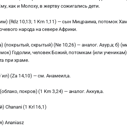
му, как и Молоху, в жертву сожигались дети.
м) (Rdz 10,13; 1 Krn 1,11) — сын Мицраима, потомок Хам
очевого народа на севере Африки.
а) (покрытый, скрытый) (Ne 10,26) — аналог. Азур,а; б) (м
омок) Годолии, человек Божий, потомкам (или ученикам
а при храме.
`ил) (Za 14,10) — см. Анамеил,а.
(облако, покров) (1 Krn 3,24) — аналог. Аккув,а.
) Chanani (1 Krl 16,1)
я) Ananiasz