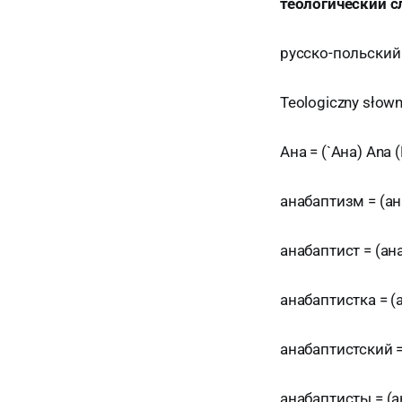
теологический с
русско-польский
Teologiczny słown
Ана = (`Ана) Ana (
анабаптизм = (ан
анабаптист = (ана
анабаптистка = (а
анабаптистский =
анабаптисты = (ана