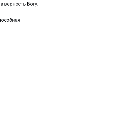
а верность Богу.
способная