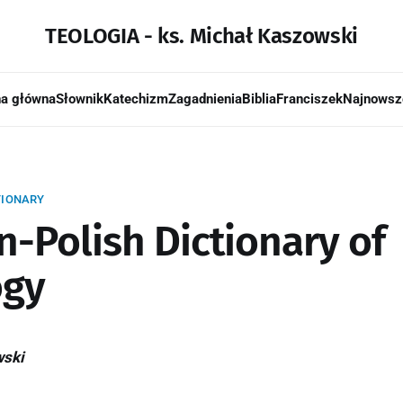
TEOLOGIA - ks. Michał Kaszowski
na główna
Słownik
Katechizm
Zagadnienia
Biblia
Franciszek
Najnowsz
TIONARY
n-Polish Dictionary of
ogy
wski