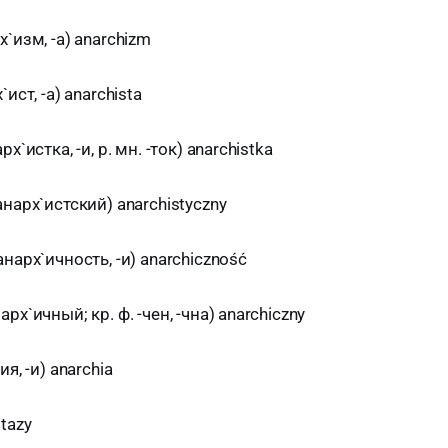
`изм, -а) anarchizm
ист, -а) anarchista
х`истка, -и, р. мн. -ток) anarchistka
анарх`истский) anarchistyczny
нарх`ичность, -и) anarchiczność
рх`ичный; кр. ф. -чен, -чна) anarchiczny
я, -и) anarchia
tazy