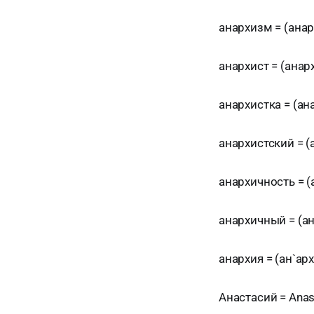
анархизм = (анарх
анархист = (анарх`
анархистка = (анар
анархистский = (
анархичность = (а
анархичный = (ана
анархия = (ан`архи
Анастасий = Anas