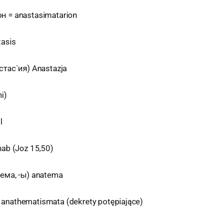
 = anastasimatarion
tasis
стас`ия) Anastazja
i)
l
ab (Joz 15,50)
ема, -ы) anatema
nathematismata (dekrety potępiające)