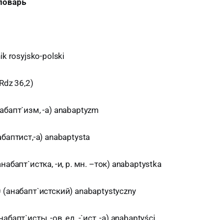
ловарь
ik rosyjsko-polski
Rdz 36,2)
абапт`изм, -а) anabaptyzm
баптист,-а) anabaptysta
набапт`истка, -и, р. мн. –ток) anabaptystka
 (анабапт`истский) anabaptystyczny
бапт`исты, -ов, ед. -`ист, -а) anabaptyści