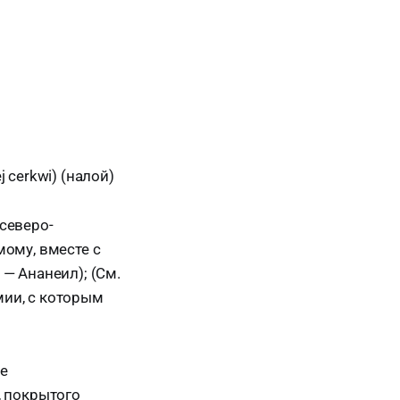
ej cerkwi) (налой)
 северо-
ому, вместе с
 — Ананеил); (См.
мии, с которым
ое
, покрытого