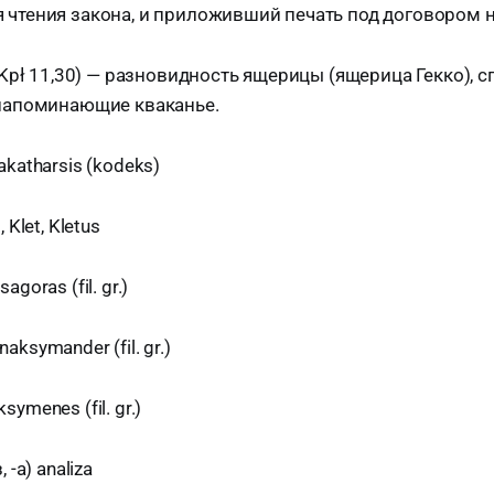
 чтения закона, и приложивший печать под договором н
 (Kpł 11,30) — разновидность ящерицы (ящерица Гекко), 
 напоминающие кваканье.
akatharsis (kodeks)
 Klet, Kletus
goras (fil. gr.)
ksymander (fil. gr.)
ymenes (fil. gr.)
 -а) analiza