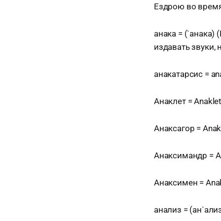
Ездрою во время
анака = (`анака)
издавать звуки,
анакатарсис = an
Анаклет = Anaklet,
Анаксагор = Anaksa
Анаксимандр = Ana
Анаксимен = Anaks
анализ = (ан`ализ,