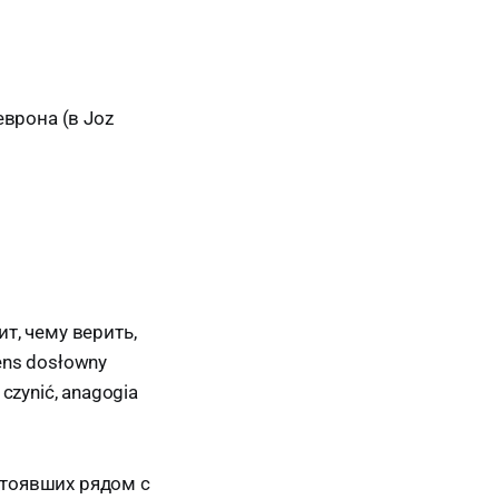
еврона (в Joz
т, чему верить,
ens dosłowny
 czynić, anagogia
 стоявших рядом с