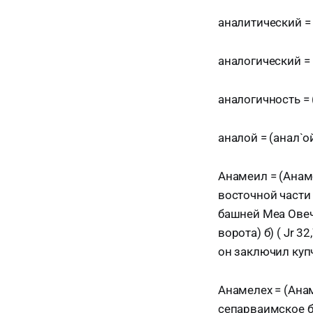
аналитический = 
аналогический = 
аналогичность = 
аналой = (анал`ой,
Анамеил = (Анаме
восточной части
башней Меа Овечь
ворота) б) ( Jr 
он заключил купч
Анамелех = (Анаме
сепарваимское б