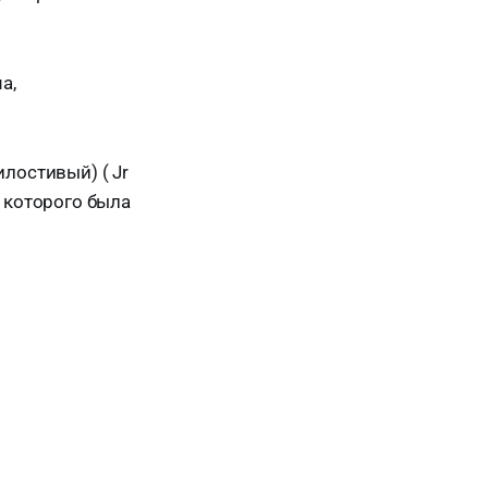
а,
илостивый) ( Jr
) которого была