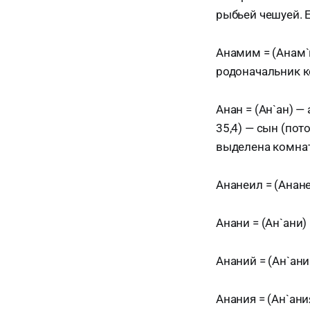
рыбьей чешуей. Е
Анамим = (Анам`и
родоначальник к
Анан = (Ан`ан) — 
35,4) — сын (пот
выделена комнат
Ананеил = (Анане
Анани = (Ан`ани) 
Ананий = (Ан`аний
Анания = (Ан`ани