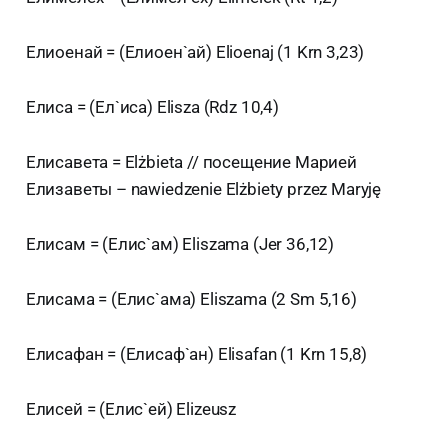
Елиоенай = (Елиоен`ай) Elioenaj (1 Krn 3,23)
Елиса = (Ел`иса) Elisza (Rdz 10,4)
Елисавета = Elżbieta // посещение Марией
Елизаветы – nawiedzenie Elżbiety przez Maryję
Елисам = (Елис`ам) Eliszama (Jer 36,12)
Елисама = (Елис`ама) Eliszama (2 Sm 5,16)
Елисафан = (Елисаф`ан) Elisafan (1 Krn 15,8)
Елисей = (Елис`ей) Elizeusz