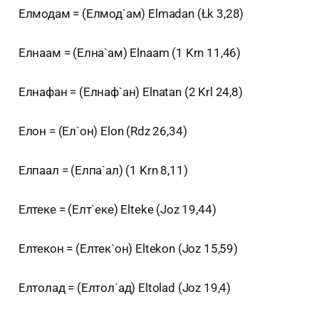
Елмодам = (Елмод`ам) Elmadan (Łk 3,28)
Елнаам = (Елна`ам) Elnaam (1 Krn 11,46)
Елнафан = (Елнаф`ан) Elnatan (2 Krl 24,8)
Елон = (Ел`он) Elon (Rdz 26,34)
Елпаал = (Елпа`ал) (1 Krn 8,11)
Елтеке = (Елт`еке) Elteke (Joz 19,44)
Елтекон = (Елтек`он) Eltekon (Joz 15,59)
Елтолад = (Елтол`ад) Eltolad (Joz 19,4)