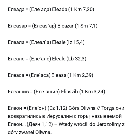
Елеада = (Еле`ада) Eleada (1 Krn 7,20)
Елеазар = (Елеаз`ар) Eleazar (1 Sm 7,1)
Елеала = (Елеал`а) Eleale (Iz 15,4)
Елеале = (Еле`але) Eleale (Lb 32,3)
Елеаса = (Еле`аса) Eleasa (1 Krn 2,39)
Елеашив = (Еле`ашив) Eliaszib (1 Krn 3,24)
Елеон = (Еле`он) (Dz 1,12) Góra Oliwna // Тогда они
возвратились в Иерусалим с горы, называемой
Елеон... (Деян 1,12) – Wtedy wrócili do Jerozolimy z
góry zwanej Oliwną...