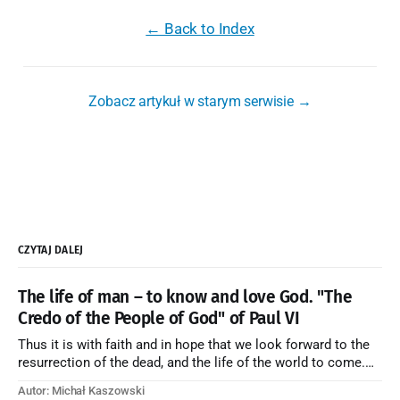
← Back to Index
Zobacz artykuł w starym serwisie →
CZYTAJ DALEJ
The life of man – to know and love God. "The
Credo of the People of God" of Paul VI
Thus it is with faith and in hope that we look forward to the
resurrection of the dead, and the life of the world to come.
Blessed be God Thrice Holy. Amen. ← Back to Index Zobacz
Autor: Michał Kaszowski
artykuł w starym serwisie →