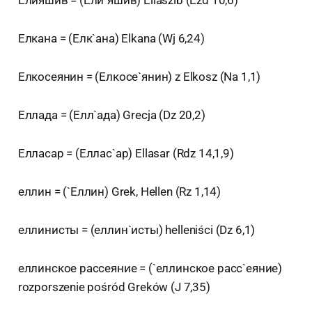
Елкана = (Елк`ана) Elkana (Wj 6,24)
Елкосеянин = (Елкосе`янин) z Elkosz (Na 1,1)
Еллада = (Елл`ада) Grecja (Dz 20,2)
Елласар = (Еллас`ар) Ellasar (Rdz 14,1,9)
еллин = (`Еллин) Grek, Hellen (Rz 1,14)
еллинисты = (еллин`исты) helleniści (Dz 6,1)
еллинское рассеяние = (`еллинское расс`еяние)
rozporszenie pośród Greków (J 7,35)