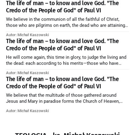
The life of man – to know and love God. "The
Credo of the People of God" of Paul VI
We believe in the communion of all the faithful of Christ,
those who are pilgrims on earth, the dead who are attaining
their purification, and the blessed in heaven, all together
Autor: Michał Kaszowski
forming one Church; and we believe that in this communion
The life of man – to know and love God. "The
the merciful love of God and His saints is
Credo of the People of God" of Paul VI
He will come again, this time in glory, to judge the living and
the dead: each according to his merits—those who have
responded to the love and piety of God going to eternal life,
Autor: Michał Kaszowski
those who have refused them to the end going to the fire that
The life of man – to know and love God. "The
is not
Credo of the People of God" of Paul VI
We believe that the multitude of those gathered around
Jesus and Mary in paradise forms the Church of Heaven,
where in eternal beatitude they see God as He is, and where
Autor: Michał Kaszowski
they also, in different degrees, are associated with the holy
angels in the divine rule exercised by Christ in