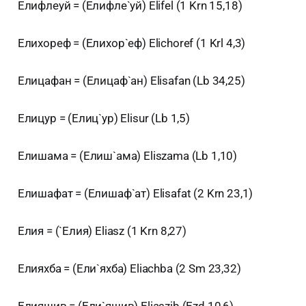
Елифлеуй = (Елифле`уй) Elifel (1 Krn 15,18)
Елихореф = (Елихор`еф) Elichoref (1 Krl 4,3)
Елицафан = (Елицаф`ан) Elisafan (Lb 34,25)
Елицур = (Елиц`ур) Elisur (Lb 1,5)
Елишама = (Елиш`ама) Eliszama (Lb 1,10)
Елишафат = (Елишаф`ат) Elisafat (2 Krn 23,1)
Елия = (`Елия) Eliasz (1 Krn 8,27)
Елияхба = (Ели`яхба) Eliachba (2 Sm 23,32)
Елияшив = (Ели`яшив) Eliaszib (Ezd 10,6)