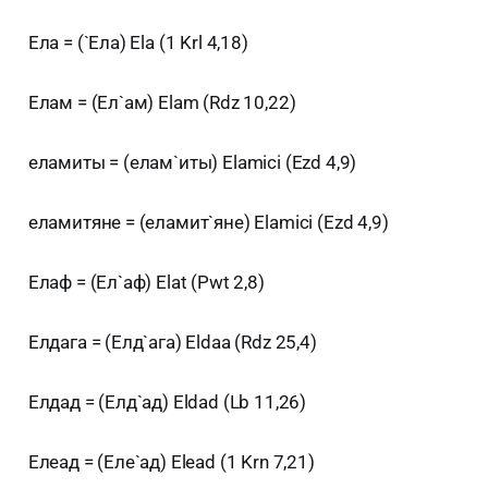
Ела = (`Ела) Ela (1 Krl 4,18)
Елам = (Ел`ам) Elam (Rdz 10,22)
еламиты = (елам`иты) Elamici (Ezd 4,9)
еламитяне = (еламит`яне) Elamici (Ezd 4,9)
Елаф = (Ел`аф) Elat (Pwt 2,8)
Елдага = (Елд`ага) Eldaa (Rdz 25,4)
Елдад = (Елд`ад) Eldad (Lb 11,26)
Елеад = (Еле`ад) Elead (1 Krn 7,21)