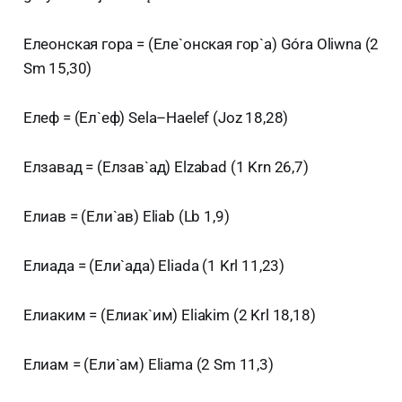
Елеонская гора = (Еле`онская гор`а) Góra Oliwna (2
Sm 15,30)
Елеф = (Ел`еф) Sela–Haelef (Joz 18,28)
Елзавад = (Елзав`ад) Elzabad (1 Krn 26,7)
Елиав = (Ели`ав) Eliab (Lb 1,9)
Елиада = (Ели`ада) Eliada (1 Krl 11,23)
Елиаким = (Елиак`им) Eliakim (2 Krl 18,18)
Елиам = (Ели`ам) Eliama (2 Sm 11,3)