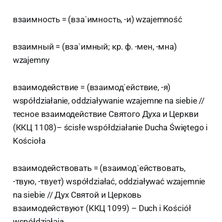
взаимность = (вза`имность, -и) wzajemność
взаимный = (вза`имный; кр. ф. -мен, -мна)
wzajemny
взаимодействие = (взаимод`ействие, -я)
współdziałanie, oddziaływanie wzajemne na siebie //
тесное взаимодействие Святого Духа и Церкви
(ККЦ 1108)– ścisłe współdziałanie Ducha Świętego i
Kościoła
взаимодействовать = (взаимод`ействовать,
-твую, -твует) współdziałać, oddziaływać wzajemnie
na siebie // Дух Святой и Церковь
взаимодействуют (ККЦ 1099) – Duch i Kościół
współdziałają