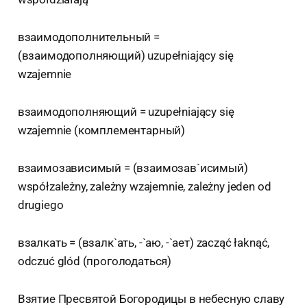
взаимодополнительный =
(взаимодополняющий) uzupełniający się
wzajemnie
взаимодополняющий = uzupełniający się
wzajemnie (комплементарный)
взаимозависимый = (взаимозав`исимый)
współzależny, zależny wzajemnie, zależny jeden od
drugiego
взалкать = (взалк`ать, -`аю, -`ает) zacząć łaknąć,
odczuć glód (проголодаться)
Взятие Пресвятой Богородицы в небесную славу