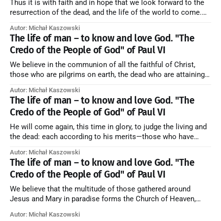
Thus it is with faith and in hope that we look forward to the
resurrection of the dead, and the life of the world to come.
Blessed be God Thrice Holy. Amen. ← Back to Index Zobacz
Autor: Michał Kaszowski
artykuł w starym serwisie →
The life of man – to know and love God. "The
Credo of the People of God" of Paul VI
We believe in the communion of all the faithful of Christ,
those who are pilgrims on earth, the dead who are attaining
their purification, and the blessed in heaven, all together
Autor: Michał Kaszowski
forming one Church; and we believe that in this communion
The life of man – to know and love God. "The
the merciful love of God and His saints is
Credo of the People of God" of Paul VI
He will come again, this time in glory, to judge the living and
the dead: each according to his merits—those who have
responded to the love and piety of God going to eternal life,
Autor: Michał Kaszowski
those who have refused them to the end going to the fire that
The life of man – to know and love God. "The
is not
Credo of the People of God" of Paul VI
We believe that the multitude of those gathered around
Jesus and Mary in paradise forms the Church of Heaven,
where in eternal beatitude they see God as He is, and where
Autor: Michał Kaszowski
they also, in different degrees, are associated with the holy