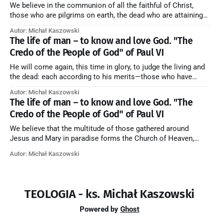
We believe in the communion of all the faithful of Christ,
those who are pilgrims on earth, the dead who are attaining
their purification, and the blessed in heaven, all together
Autor: Michał Kaszowski
forming one Church; and we believe that in this communion
The life of man – to know and love God. "The
the merciful love of God and His saints is
Credo of the People of God" of Paul VI
He will come again, this time in glory, to judge the living and
the dead: each according to his merits—those who have
responded to the love and piety of God going to eternal life,
Autor: Michał Kaszowski
those who have refused them to the end going to the fire that
The life of man – to know and love God. "The
is not
Credo of the People of God" of Paul VI
We believe that the multitude of those gathered around
Jesus and Mary in paradise forms the Church of Heaven,
where in eternal beatitude they see God as He is, and where
Autor: Michał Kaszowski
they also, in different degrees, are associated with the holy
angels in the divine rule exercised by Christ in
TEOLOGIA - ks. Michał Kaszowski
Powered by
Ghost