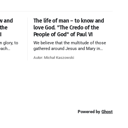
ow and
The life of man – to know and
 the
love God. "The Credo of the
I
People of God" of Paul VI
n glory, to
We believe that the multitude of those
each
gathered around Jesus and Mary in
e who have
paradise forms the Church of Heaven,
Autor: Michał Kaszowski
ty of God
where in eternal beatitude they see God
o have
as He is, and where they also, in different
o the fire
degrees, are associated with the holy
angels in the divine rule exercised by
Christ in
Powered by
Ghost