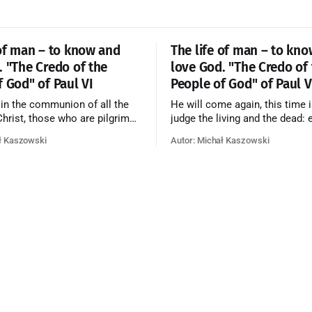
 of man – to know and
The life of man – to kn
. "The Credo of the
love God. "The Credo of
f God" of Paul VI
People of God" of Paul V
 in the communion of all the
He will come again, this time i
 Christ, those who are pilgrims
judge the living and the dead: 
he dead who are attaining their
according to his merits—thos
ł Kaszowski
Autor: Michał Kaszowski
n, and the blessed in heaven, all
responded to the love and pie
orming one Church; and we
going to eternal life, those wh
at in this communion the
refused them to the end going t
ve of God and His saints is
that is not