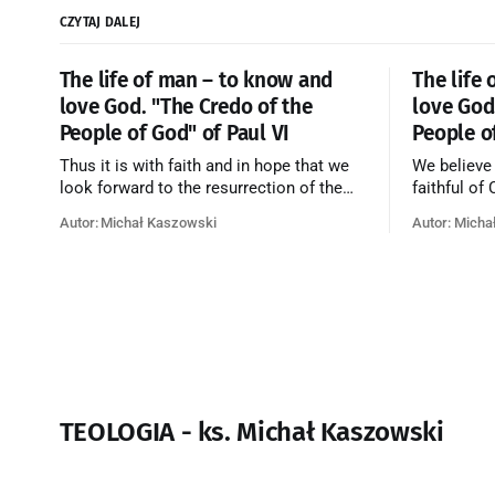
CZYTAJ DALEJ
The life of man – to know and
The life
love God. "The Credo of the
love God
People of God" of Paul VI
People o
Thus it is with faith and in hope that we
We believe
look forward to the resurrection of the
faithful of
dead, and the life of the world to come.
on earth, t
Autor: Michał Kaszowski
Autor: Micha
Blessed be God Thrice Holy. Amen. ←
purificatio
Back to Index Zobacz artykuł w starym
together f
serwisie →
believe th
merciful lo
TEOLOGIA - ks. Michał Kaszowski