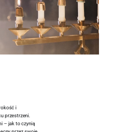
rokość i
u przestrzeni.
 – jak to czynią
becny przez swoje