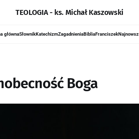
TEOLOGIA - ks. Michał Kaszowski
na główna
Słownik
Katechizm
Zagadnienia
Biblia
Franciszek
Najnowsz
hobecność Boga