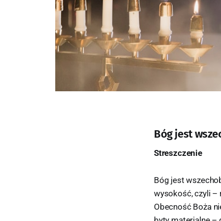
Bóg jest wsz
Streszczenie
Bóg jest wszechob
wysokość, czyli –
Obecność Boża nie
byty materialne –