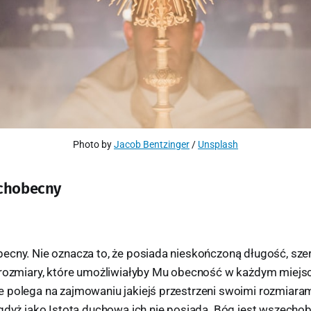
Photo by 
Jacob Bentzinger
 / 
Unsplash
echobecny
ecny. Nie oznacza to, że posiada nieskończoną długość, sze
 rozmiary, które umożliwiałyby Mu obecność w każdym miejsc
 polega na zajmowaniu jakiejś przestrzeni swoimi rozmiarami
 gdyż jako Istota duchowa ich nie posiada. Bóg jest wszecho