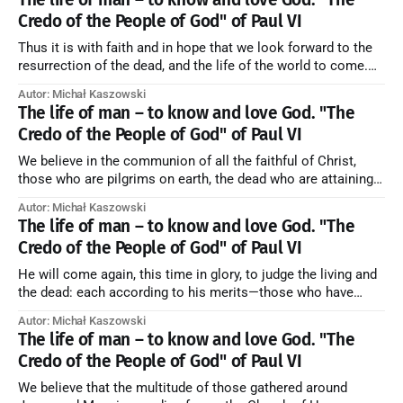
Credo of the People of God" of Paul VI
Thus it is with faith and in hope that we look forward to the
resurrection of the dead, and the life of the world to come.
Blessed be God Thrice Holy. Amen. ← Back to Index Zobacz
Autor: Michał Kaszowski
artykuł w starym serwisie →
The life of man – to know and love God. "The
Credo of the People of God" of Paul VI
We believe in the communion of all the faithful of Christ,
those who are pilgrims on earth, the dead who are attaining
their purification, and the blessed in heaven, all together
Autor: Michał Kaszowski
forming one Church; and we believe that in this communion
The life of man – to know and love God. "The
the merciful love of God and His saints is
Credo of the People of God" of Paul VI
He will come again, this time in glory, to judge the living and
the dead: each according to his merits—those who have
responded to the love and piety of God going to eternal life,
Autor: Michał Kaszowski
those who have refused them to the end going to the fire that
The life of man – to know and love God. "The
is not
Credo of the People of God" of Paul VI
We believe that the multitude of those gathered around