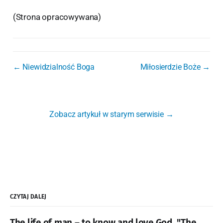
(Strona opracowywana)
← Niewidzialność Boga
Miłosierdzie Boże →
Zobacz artykuł w starym serwisie →
CZYTAJ DALEJ
The life of man – to know and love God. "The