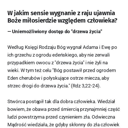
W jakim sensie wygnanie z raju ujawnia
Boże miłosierdzie względem człowieka?
— Uniemożliwiony dostęp do "drzewa życia"
Według Księgi Rodzaju Bóg wygnał Adama i Ewę po
ich grzechu z ogrodu edeńskiego, aby nie zerwali
przypadkiem owocu z "drzewa życia" i nie żyli na
wieki. W tym też celu "Bóg postawił przed ogrodem
Eden cherubów i połyskujące ostrze miecza, aby
strzec drogi do drzewa życia." (Rdz 3,22-24).
Stwórca postąpił tak dla dobra człowieka. Wiedział
bowiem, że obawa przed śmiercią przynajmniej część
ludzi powstrzyma przed czynieniem zła. Odwieczna
Mądrość wiedziała, że gdyby skłonny do zła człowiek