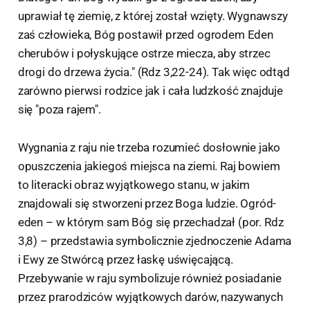
uprawiał tę ziemię, z której został wzięty. Wygnawszy
zaś człowieka, Bóg postawił przed ogrodem Eden
cherubów i połyskujące ostrze miecza, aby strzec
drogi do drzewa życia." (Rdz 3,22-24). Tak więc odtąd
zarówno pierwsi rodzice jak i cała ludzkość znajduje
się "poza rajem".
Wygnania z raju nie trzeba rozumieć dosłownie jako
opuszczenia jakiegoś miejsca na ziemi. Raj bowiem
to literacki obraz wyjątkowego stanu, w jakim
znajdowali się stworzeni przez Boga ludzie. Ogród-
eden – w którym sam Bóg się przechadzał (por. Rdz
3,8) – przedstawia symbolicznie zjednoczenie Adama
i Ewy ze Stwórcą przez łaskę uświęcającą.
Przebywanie w raju symbolizuje również posiadanie
przez prarodziców wyjątkowych darów, nazywanych