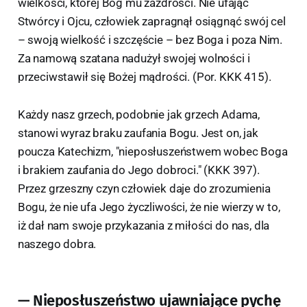
wielkości, której Bóg mu zazdrości. Nie ufając
Stwórcy i Ojcu, człowiek zapragnął osiągnąć swój cel
– swoją wielkość i szczęście – bez Boga i poza Nim.
Za namową szatana nadużył swojej wolności i
przeciwstawił się Bożej mądrości. (Por. KKK 415).
Każdy nasz grzech, podobnie jak grzech Adama,
stanowi wyraz braku zaufania Bogu. Jest on, jak
poucza Katechizm, "nieposłuszeństwem wobec Boga
i brakiem zaufania do Jego dobroci." (KKK 397).
Przez grzeszny czyn człowiek daje do zrozumienia
Bogu, że nie ufa Jego życzliwości, że nie wierzy w to,
iż dał nam swoje przykazania z miłości do nas, dla
naszego dobra.
— Nieposłuszeństwo ujawniające pychę