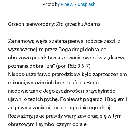
Photo by 
Pipe A.
 / 
Unsplash
Grzech pierworodny: Zło grzechu Adama
Za namową węża-szatana pierwsi rodzice zeszli z
wyznaczonej im przez Boga drogi dobra, co
obrazowo przedstawia zerwanie owoców z „drzewa
poznania dobra i zła” (por. Rdz 3,6-7).
Nieposłuszeństwo prarodziców było zaprzeczeniem
miłości, wyraziło ich brak zaufania Bogu,
niedowierzanie Jego życzliwości i przychylności,
ujawniło też ich pychę. Ponieważ pogardzili Bogiem i
Jego wskazaniami, musieli opuścić ogród-raj.
Rozważmy, jakie prawdy wiary zawierają się w tym
obrazowym i symbolicznym opisie.