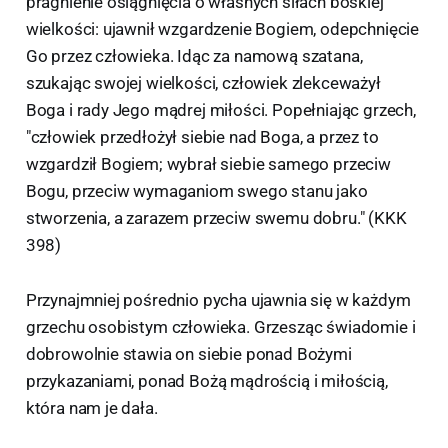
pragnienie osiągnięcia o własnych siłach boskiej
wielkości: ujawnił wzgardzenie Bogiem, odepchnięcie
Go przez człowieka. Idąc za namową szatana,
szukając swojej wielkości, człowiek zlekceważył
Boga i rady Jego mądrej miłości. Popełniając grzech,
"człowiek przedłożył siebie nad Boga, a przez to
wzgardził Bogiem; wybrał siebie samego przeciw
Bogu, przeciw wymaganiom swego stanu jako
stworzenia, a zarazem przeciw swemu dobru." (KKK
398)
Przynajmniej pośrednio pycha ujawnia się w każdym
grzechu osobistym człowieka. Grzesząc świadomie i
dobrowolnie stawia on siebie ponad Bożymi
przykazaniami, ponad Bożą mądrością i miłością,
która nam je dała.