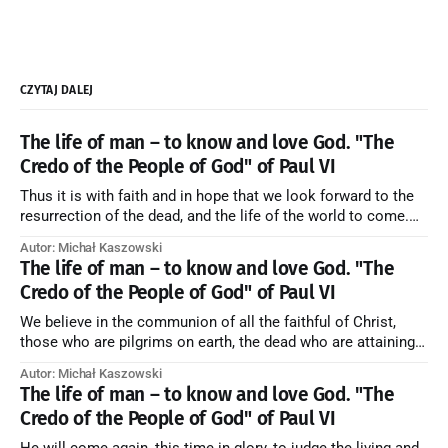
CZYTAJ DALEJ
The life of man – to know and love God. "The
Credo of the People of God" of Paul VI
Thus it is with faith and in hope that we look forward to the
resurrection of the dead, and the life of the world to come.
Blessed be God Thrice Holy. Amen. ← Back to Index Zobacz
Autor: Michał Kaszowski
artykuł w starym serwisie →
The life of man – to know and love God. "The
Credo of the People of God" of Paul VI
We believe in the communion of all the faithful of Christ,
those who are pilgrims on earth, the dead who are attaining
their purification, and the blessed in heaven, all together
Autor: Michał Kaszowski
forming one Church; and we believe that in this communion
The life of man – to know and love God. "The
the merciful love of God and His saints is
Credo of the People of God" of Paul VI