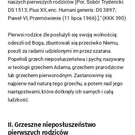
naszych pierwszych rodziców [Por. Sobór Trydencki:
DS 1513; Pius XII, enc. Humani generis: DS 3897;
Paweł VI, Przemówienie (11 lipca 1966).]." (KKK 390)
Pierwsi rodzice źle posłużyli się swoją wolnością:
odeszli od Boga, zbuntowali się przeciwko Niemu,
poszli za radami udzielonymi im przez szatana.
Popełnili grzech nieposłuszeństwa i pychy, nazywany
w teologii grzechem Adama, grzechem prarodziców
lub grzechem pierworodnym. Zastanowimy się
najpierw nad naturą tego grzechu, a potem nad jego
następstwami, które dotknęły ich samych i całą
ludzkość.
II. Grzeszne nieposłuszeństwo
pierwszych rodziców