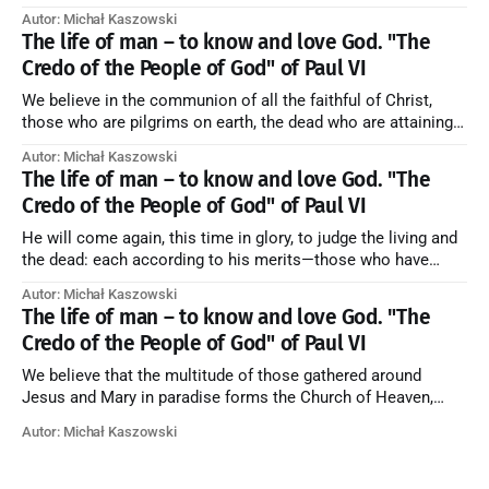
Blessed be God Thrice Holy. Amen. ← Back to Index Zobacz
Autor: Michał Kaszowski
artykuł w starym serwisie →
The life of man – to know and love God. "The
Credo of the People of God" of Paul VI
We believe in the communion of all the faithful of Christ,
those who are pilgrims on earth, the dead who are attaining
their purification, and the blessed in heaven, all together
Autor: Michał Kaszowski
forming one Church; and we believe that in this communion
The life of man – to know and love God. "The
the merciful love of God and His saints is
Credo of the People of God" of Paul VI
He will come again, this time in glory, to judge the living and
the dead: each according to his merits—those who have
responded to the love and piety of God going to eternal life,
Autor: Michał Kaszowski
those who have refused them to the end going to the fire that
The life of man – to know and love God. "The
is not
Credo of the People of God" of Paul VI
We believe that the multitude of those gathered around
Jesus and Mary in paradise forms the Church of Heaven,
where in eternal beatitude they see God as He is, and where
Autor: Michał Kaszowski
they also, in different degrees, are associated with the holy
angels in the divine rule exercised by Christ in