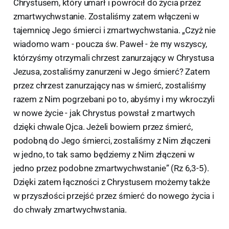
Chrystusem, który umarł i powrócił do życia przez
zmartwychwstanie. Zostaliśmy zatem włączeni w
tajemnicę Jego śmierci i zmartwychwstania. „Czyż nie
wiadomo wam - poucza św. Paweł - że my wszyscy,
którzyśmy otrzymali chrzest zanurzający w Chrystusa
Jezusa, zostaliśmy zanurzeni w Jego śmierć? Zatem
przez chrzest zanurzający nas w śmierć, zostaliśmy
razem z Nim pogrzebani po to, abyśmy i my wkroczyli
w nowe życie - jak Chrystus powstał z martwych
dzięki chwale Ojca. Jeżeli bowiem przez śmierć,
podobną do Jego śmierci, zostaliśmy z Nim złączeni
w jedno, to tak samo będziemy z Nim złączeni w
jedno przez podobne zmartwychwstanie” (Rz 6,3-5).
Dzięki zatem łączności z Chrystusem możemy także
w przyszłości przejść przez śmierć do nowego życia i
do chwały zmartwychwstania.