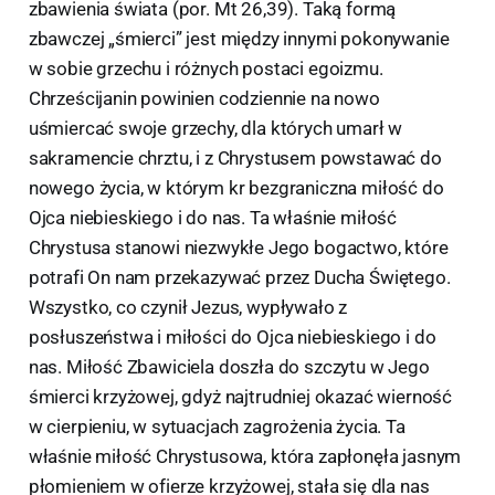
zbawienia świata (por. Mt 26,39). Taką formą
zbawczej „śmierci” jest między innymi pokonywanie
w sobie grzechu i różnych postaci egoizmu.
Chrześcijanin powinien codziennie na nowo
uśmiercać swoje grzechy, dla których umarł w
sakramencie chrztu, i z Chrystusem powstawać do
nowego życia, w którym kr bezgraniczna miłość do
Ojca niebieskiego i do nas. Ta właśnie miłość
Chrystusa stanowi niezwykłe Jego bogactwo, które
potrafi On nam przekazywać przez Ducha Świętego.
Wszystko, co czynił Jezus, wypływało z
posłuszeństwa i miłości do Ojca niebieskiego i do
nas. Miłość Zbawiciela doszła do szczytu w Jego
śmierci krzyżowej, gdyż najtrudniej okazać wierność
w cierpieniu, w sytuacjach zagrożenia życia. Ta
właśnie miłość Chrystusowa, która zapłonęła jasnym
płomieniem w ofierze krzyżowej, stała się dla nas