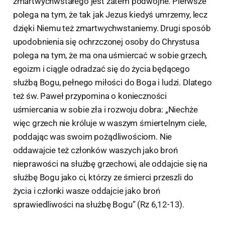
zmartwychwstałego jest zatem podwójne. Pierwsze
polega na tym, że tak jak Jezus kiedyś umrzemy, lecz
dzięki Niemu też zmartwychwstaniemy. Drugi sposób
upodobnienia się ochrzczonej osoby do Chrystusa
polega na tym, że ma ona uśmiercać w sobie grzech,
egoizm i ciągle odradzać się do życia będącego
służbą Bogu, pełnego miłości do Boga i ludzi. Dlatego
też św. Paweł przypomina o konieczności
uśmiercania w sobie zła i rozwoju dobra: „Niechże
więc grzech nie króluje w waszym śmiertelnym ciele,
poddając was swoim pożądliwościom. Nie
oddawajcie też członków waszych jako broń
nieprawości na służbę grzechowi, ale oddajcie się na
służbę Bogu jako ci, którzy ze śmierci przeszli do
życia i członki wasze oddajcie jako broń
sprawiedliwości na służbę Bogu” (Rz 6,12-13).