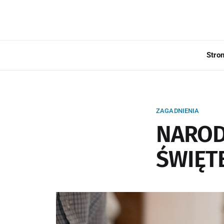
Stro
ZAGADNIENIA
NAROD
ŚWIĘT