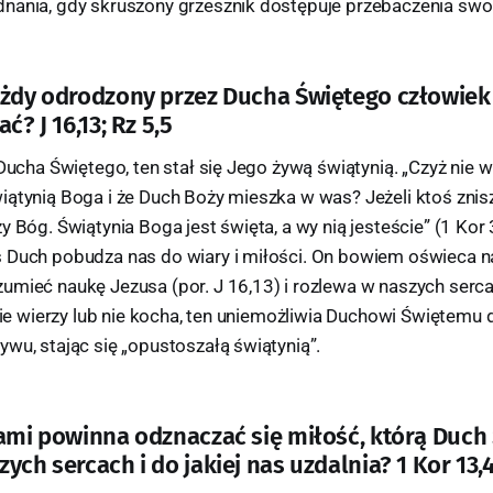
nania, gdy skruszony grzesznik dostępuje przebaczenia swoi
ażdy odrodzony przez Ducha Świętego człowiek
ć? J 16,13; Rz 5,5
 Ducha Świętego, ten stał się Jego żywą świątynią. „Czyż nie w
iątynią Boga i że Duch Boży mieszka w was? Jeżeli ktoś znis
y Bóg. Świątynia Boga jest święta, a wy nią jesteście” (1 Kor 
 Duch pobudza nas do wiary i miłości. On bowiem oświeca n
umieć naukę Jezusa (por. J 16,13) i rozlewa w naszych serc
 nie wierzy lub nie kocha, ten uniemożliwia Duchowi Świętemu 
wu, stając się „opustoszałą świątynią”.
hami powinna odznaczać się miłość, którą Duch
ych sercach i do jakiej nas uzdalnia? 1 Kor 13,