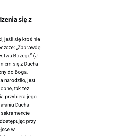
enia się z
eśli się ktoś nie
jeszcze: „Zaprawdę
lestwa Bożego” (J
eniem się z Ducha
bny do Boga,
a narodziło, jest
obne, tak też
a przybiera jego
iałaniu Ducha
W sakramencie
 dostępując przy
ejsce w