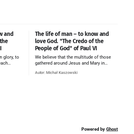
ow and
The life of man – to know and
 the
love God. "The Credo of the
I
People of God" of Paul VI
n glory, to
We believe that the multitude of those
each
gathered around Jesus and Mary in
e who have
paradise forms the Church of Heaven,
Autor: Michał Kaszowski
ty of God
where in eternal beatitude they see God
o have
as He is, and where they also, in different
o the fire
degrees, are associated with the holy
angels in the divine rule exercised by
Christ in
Powered by
Ghost