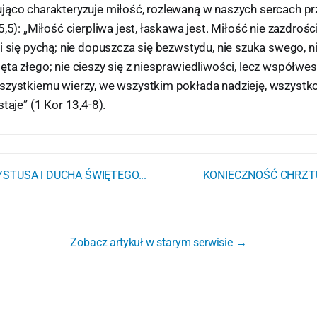
jąco charakteryzuje miłość, rozlewaną w naszych sercach p
,5): „Miłość cierpliwa jest, łaskawa jest. Miłość nie zazdrości
i się pychą; nie dopuszcza się bezwstydu, nie szuka swego, ni
ta złego; nie cieszy się z niesprawiedliwości, lecz współwese
szystkiemu wierzy, we wszystkim pokłada nadzieję, wszystk
taje” (1 Kor 13,4-8).
STUSA l DUCHA ŚWIĘTEGO...
KONIECZNOŚĆ CHRZT
Zobacz artykuł w starym serwisie →