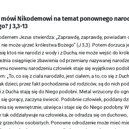
s mówi Nikodemowi na temat ponownego narodz
? J 3,3-13
demem Jezus stwierdza: „Zaprawdę, zaprawdę, powiadam ci, j
, nie może ujrzeć królestwa Bożego” (J 3,3). Potem dorzuca 
 się ktoś nie narodzi z wody i z Ducha, nie może wejść do kró
ależnia osiągnięcie zbawienia od przemiany nazywanej narodz
temu nowemu narodzeniu człowiek staje się wyjątkowo podo
„To, co się z ciała narodziło, jest ciałem, a to, co się z Duch
ak dzieci, przez fakt pochodzenia od rodziców, są do nich pod
 z Ducha stają się do Niego podobni. Metal wrzucony do ogni
 się gorący, zaczyna świecić. Podobnie człowiek, poddany dz
nia się wewnętrznie, uświęca i staje się do Niego podobny. 
y tak oddziaływuje na człowieka, że odradza się on duchowo,
 z grzechów osobistych. Ponowne odrodzenie może mieć mi