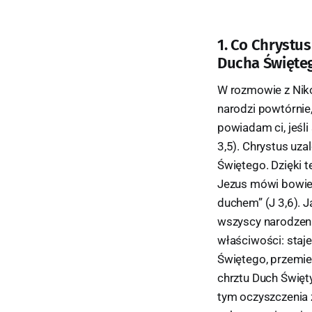
1. Co Chrystu
Ducha Świętego
W rozmowie z Niko
narodzi powtórnie
powiadam ci, jeśli
3,5). Chrystus uz
Świętego. Dzięki 
Jezus mówi bowiem: 
duchem” (J 3,6). J
wszyscy narodzeni
właściwości: staje
Świętego, przemie
chrztu Duch Święt
tym oczyszczenia