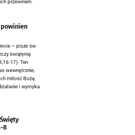
ch przewinień.
 powinien
iecie — pisze św.
zczy świątynię
3,16-17). Ten
as wewnętrznie,
ach miłość Bożą
działanie i wymyka
 Święty
4-8