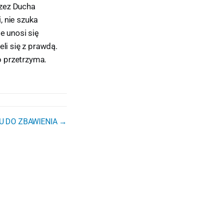
rzez Ducha
, nie szuka
e unosi się
li się z prawdą.
o przetrzyma.
U DO ZBAWIENIA →