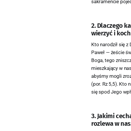
sakramencie pojed
2. Dlaczego k
wierzyć i kocha
Kto narodził się z
Paweł — żeście św
Boga, tego zniszcz
mieszkający w nas
abyśmy mogli zroz
(por. Rz 5,5). Kto
się spod Jego wpły
3. Jakimi cec
rozlewa w nasz