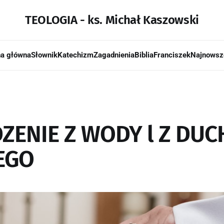
TEOLOGIA - ks. Michał Kaszowski
na główna
Słownik
Katechizm
Zagadnienia
Biblia
Franciszek
Najnowsz
ZENIE Z WODY l Z DUC
EGO