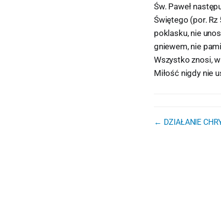
Św. Paweł następu
Świętego (por. Rz 5
poklasku, nie unos
gniewem, nie pamię
Wszystko znosi, w
Miłość nigdy nie us
← DZIAŁANIE CHRY