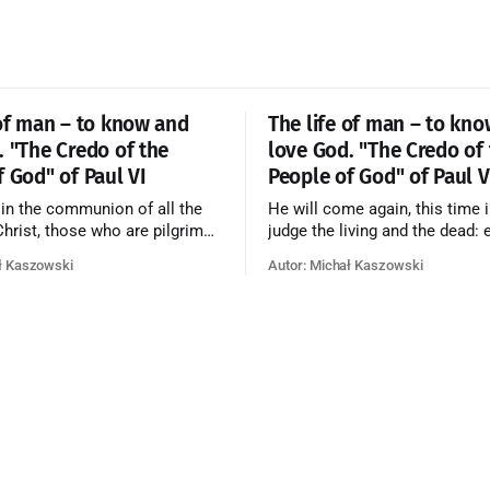
 of man – to know and
The life of man – to kn
. "The Credo of the
love God. "The Credo of
f God" of Paul VI
People of God" of Paul V
 in the communion of all the
He will come again, this time i
 Christ, those who are pilgrims
judge the living and the dead: 
he dead who are attaining their
according to his merits—thos
ł Kaszowski
Autor: Michał Kaszowski
n, and the blessed in heaven, all
responded to the love and pie
orming one Church; and we
going to eternal life, those wh
at in this communion the
refused them to the end going t
ve of God and His saints is
that is not