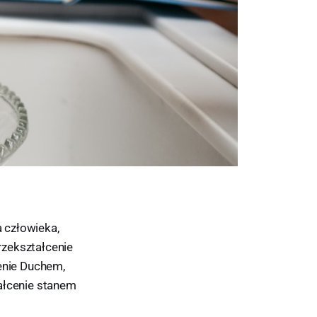
 człowieka,
rzekształcenie
ienie Duchem,
tałcenie stanem