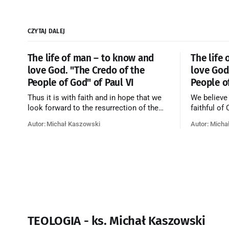
CZYTAJ DALEJ
The life of man – to know and
The life
love God. "The Credo of the
love God
People of God" of Paul VI
People o
Thus it is with faith and in hope that we
We believe
look forward to the resurrection of the
faithful of
dead, and the life of the world to come.
on earth, t
Autor: Michał Kaszowski
Autor: Micha
Blessed be God Thrice Holy. Amen. ←
purificatio
Back to Index Zobacz artykuł w starym
together f
serwisie →
believe th
merciful lo
TEOLOGIA - ks. Michał Kaszowski