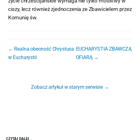
życie chrześcijańskie wymaga nie tylko modlitwy w
ciszy, lecz również zjednoczenia ze Zbawicielem przez
Komunię św.
← Realna obecność Chrystusa
EUCHARYSTIA ZBAWCZĄ
w Eucharystii
OFIARĄ →
Zobacz artykuł w starym serwisie →
CZYTAJ DALEJ