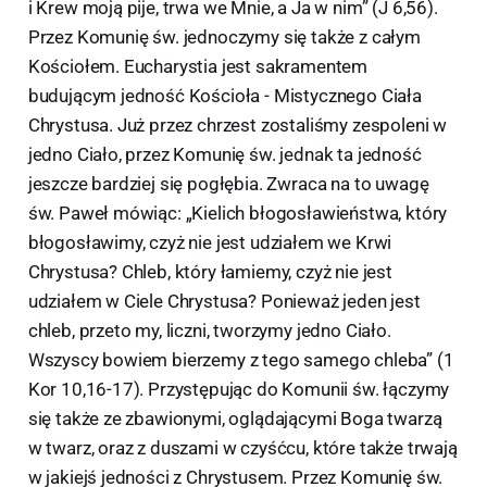
i Krew moją pije, trwa we Mnie, a Ja w nim” (J 6,56).
Przez Komunię św. jednoczymy się także z całym
Kościołem. Eucharystia jest sakramentem
budującym jedność Kościoła - Mistycznego Ciała
Chrystusa. Już przez chrzest zostaliśmy zespoleni w
jedno Ciało, przez Komunię św. jednak ta jedność
jeszcze bardziej się pogłębia. Zwraca na to uwagę
św. Paweł mówiąc: „Kielich błogosławieństwa, który
błogosławimy, czyż nie jest udziałem we Krwi
Chrystusa? Chleb, który łamiemy, czyż nie jest
udziałem w Ciele Chrystusa? Ponieważ jeden jest
chleb, przeto my, liczni, tworzymy jedno Ciało.
Wszyscy bowiem bierzemy z tego samego chleba” (1
Kor 10,16-17). Przystępując do Komunii św. łączymy
się także ze zbawionymi, oglądającymi Boga twarzą
w twarz, oraz z duszami w czyśćcu, które także trwają
w jakiejś jedności z Chrystusem. Przez Komunię św.