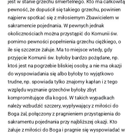
jest w stanie grzechu śmiertelnego. Kto ma całkowitą
pewność, że dopuścił się takiego grzechu, powinien
najpierw spotkać się z miłosiernym Zbawicielem w
sakramencie pojednania. W pewnych jednak
okolicznościach można przystąpić do Komunii św.
pomimo pewności popełnienia grzechu ciężkiego, o
ile się szczerze żałuje. Ma to miejsce wtedy, gdy
przyjęcie Komunii św. byłoby bardzo pożądane, np.
ktoś jest na pogrzebie bliskiej osoby, a nie ma okazji
do wyspowiadania się albo byłoby to wyjątkowo
trudne, np. spowiada tylko znajomy kapłan i z tego
względu wyznanie grzechów byłoby zbyt
kompromitujące dla kogoś. W takich wypadkach
należy wzbudzić szczery, wypływający z miłości do
Boga żal, połączony z pragnieniem przystąpienia do
sakramentu pojednania przy najbliższej okazji. Kto
żałuje z miłości do Boga i pragnie się wyspowiadać w