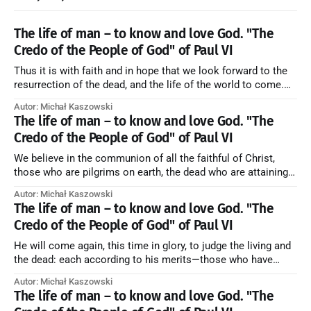
The life of man – to know and love God. "The
Credo of the People of God" of Paul VI
Thus it is with faith and in hope that we look forward to the
resurrection of the dead, and the life of the world to come.
Blessed be God Thrice Holy. Amen. ← Back to Index Zobacz
Autor: Michał Kaszowski
artykuł w starym serwisie →
The life of man – to know and love God. "The
Credo of the People of God" of Paul VI
We believe in the communion of all the faithful of Christ,
those who are pilgrims on earth, the dead who are attaining
their purification, and the blessed in heaven, all together
Autor: Michał Kaszowski
forming one Church; and we believe that in this communion
The life of man – to know and love God. "The
the merciful love of God and His saints is
Credo of the People of God" of Paul VI
He will come again, this time in glory, to judge the living and
the dead: each according to his merits—those who have
responded to the love and piety of God going to eternal life,
Autor: Michał Kaszowski
those who have refused them to the end going to the fire that
The life of man – to know and love God. "The
is not