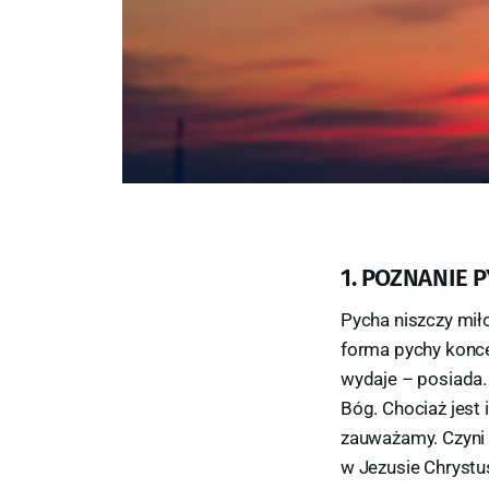
1. POZNANIE 
Pycha niszczy mił
forma pychy koncen
wydaje – posiada.
Bóg. Chociaż jest 
zauważamy. Czyni 
w Jezusie Chrystus