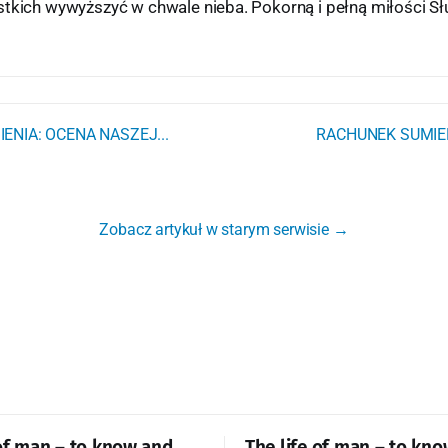
stkich wywyższyć w chwale nieba. Pokorną i pełną miłości S
NIA: OCENA NASZEJ...
RACHUNEK SUMIEN
Zobacz artykuł w starym serwisie →
 of man – to know and
The life of man – to kn