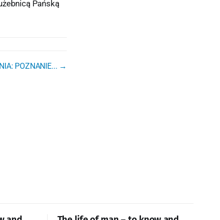
łużebnicą Pańską
IA: POZNANIE... →
ow and
The life of man – to know and