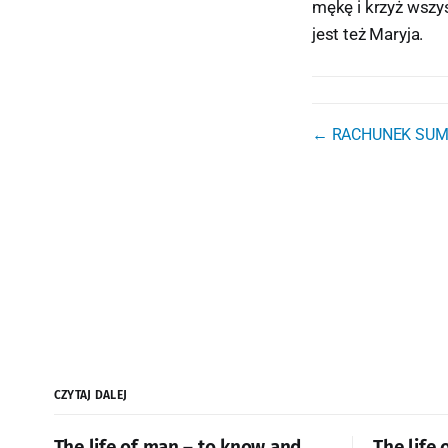
mękę i krzyż wszy
jest też Maryja.
← RACHUNEK SUMIE
CZYTAJ DALEJ
The life of man – to know and
The life