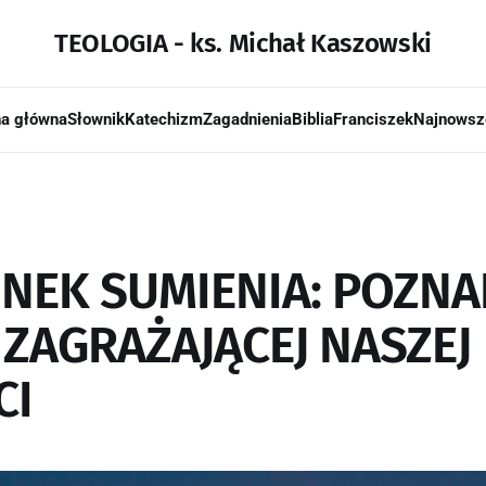
TEOLOGIA - ks. Michał Kaszowski
na główna
Słownik
Katechizm
Zagadnienia
Biblia
Franciszek
Najnowsz
NEK SUMIENIA: POZNA
 ZAGRAŻAJĄCEJ NASZEJ
CI