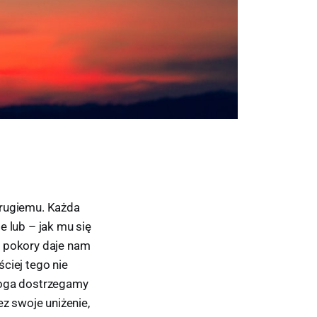
drugiemu. Każda
e lub – jak mu się
j pokory daje nam
ciej tego nie
Boga dostrzegamy
ez swoje uniżenie,