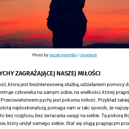
Photo by 
gazali marimbo
 / 
Unsplash
PYCHY ZAGRAŻAJĄCEJ NASZEJ MIŁOŚCI
ość, która jest bezinteresowną służbą, udzielaniem pomocy 
truje człowieka na samym sobie, na wielkości, której pragni
 Przeciwieństwem pychy jest pokorna miłość. Przykład takie
istotą najdoskonalszą, pomaga nam w taki sposób, że najczęś
to bez rozgłosu, bez zwracania uwagi na siebie. Tę pokorę 
ie, który uniżył samego siebie. Stał się sługą pragnącym prz