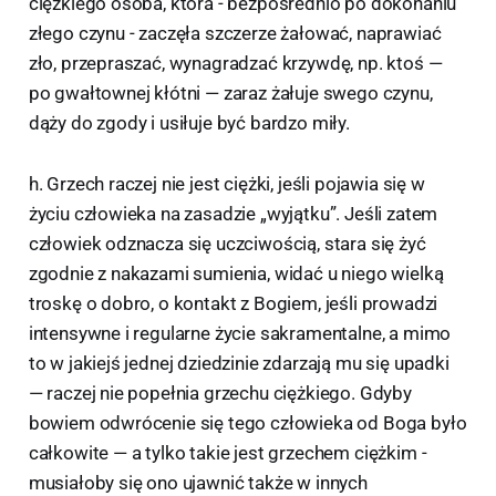
ciężkiego osoba, która - bezpośrednio po dokonaniu
złego czynu - zaczęła szczerze żałować, naprawiać
zło, przepraszać, wynagradzać krzywdę, np. ktoś —
po gwałtownej kłótni — zaraz żałuje swego czynu,
dąży do zgody i usiłuje być bardzo miły.
h. Grzech raczej nie jest ciężki, jeśli pojawia się w
życiu człowieka na zasadzie „wyjątku”. Jeśli zatem
człowiek odznacza się uczciwością, stara się żyć
zgodnie z nakazami sumienia, widać u niego wielką
troskę o dobro, o kontakt z Bogiem, jeśli prowadzi
intensywne i regularne życie sakramentalne, a mimo
to w jakiejś jednej dziedzinie zdarzają mu się upadki
— raczej nie popełnia grzechu ciężkiego. Gdyby
bowiem odwrócenie się tego człowieka od Boga było
całkowite — a tylko takie jest grzechem ciężkim -
musiałoby się ono ujawnić także w innych