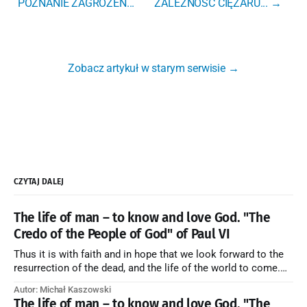
POZNANIE ZAGROŻEŃ...
ZALEŻNOŚĆ CIĘŻARU... →
Zobacz artykuł w starym serwisie →
CZYTAJ DALEJ
The life of man – to know and love God. "The
Credo of the People of God" of Paul VI
Thus it is with faith and in hope that we look forward to the
resurrection of the dead, and the life of the world to come.
Blessed be God Thrice Holy. Amen. ← Back to Index Zobacz
Autor: Michał Kaszowski
artykuł w starym serwisie →
The life of man – to know and love God. "The