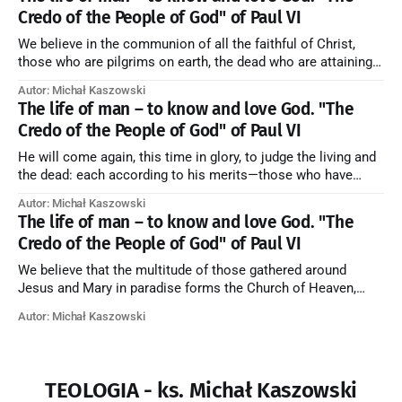
Credo of the People of God" of Paul VI
We believe in the communion of all the faithful of Christ,
those who are pilgrims on earth, the dead who are attaining
their purification, and the blessed in heaven, all together
Autor: Michał Kaszowski
forming one Church; and we believe that in this communion
The life of man – to know and love God. "The
the merciful love of God and His saints is
Credo of the People of God" of Paul VI
He will come again, this time in glory, to judge the living and
the dead: each according to his merits—those who have
responded to the love and piety of God going to eternal life,
Autor: Michał Kaszowski
those who have refused them to the end going to the fire that
The life of man – to know and love God. "The
is not
Credo of the People of God" of Paul VI
We believe that the multitude of those gathered around
Jesus and Mary in paradise forms the Church of Heaven,
where in eternal beatitude they see God as He is, and where
Autor: Michał Kaszowski
they also, in different degrees, are associated with the holy
angels in the divine rule exercised by Christ in
TEOLOGIA - ks. Michał Kaszowski