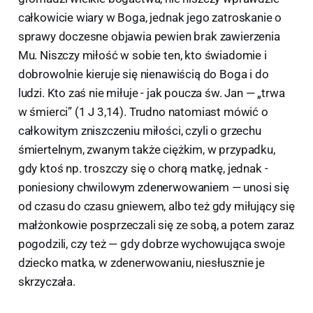
całkowicie wiary w Boga, jednak jego zatroskanie o
sprawy doczesne objawia pewien brak zawierzenia
Mu. Niszczy miłość w sobie ten, kto świadomie i
dobrowolnie kieruje się nienawiścią do Boga i do
ludzi. Kto zaś nie miłuje - jak poucza św. Jan — „trwa
w śmierci” (1 J 3,14). Trudno natomiast mówić o
całkowitym zniszczeniu miłości, czyli o grzechu
śmiertelnym, zwanym także ciężkim, w przypadku,
gdy ktoś np. troszczy się o chorą matkę, jednak -
poniesiony chwilowym zdenerwowaniem — unosi się
od czasu do czasu gniewem, albo też gdy miłujący się
małżonkowie posprzeczali się ze sobą, a potem zaraz
pogodzili, czy też — gdy dobrze wychowująca swoje
dziecko matka, w zdenerwowaniu, niesłusznie je
skrzyczała.