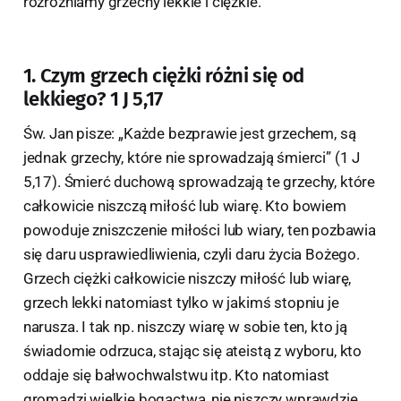
rozróżniamy grzechy lekkie i ciężkie.
1. Czym grzech ciężki różni się od
lekkiego? 1 J 5,17
Św. Jan pisze: „Każde bezprawie jest grzechem, są
jednak grzechy, które nie sprowadzają śmierci” (1 J
5,17). Śmierć duchową sprowadzają te grzechy, które
całkowicie niszczą miłość lub wiarę. Kto bowiem
powoduje zniszczenie miłości lub wiary, ten pozbawia
się daru usprawiedliwienia, czyli daru życia Bożego.
Grzech ciężki całkowicie niszczy miłość lub wiarę,
grzech lekki natomiast tylko w jakimś stopniu je
narusza. I tak np. niszczy wiarę w sobie ten, kto ją
świadomie odrzuca, stając się ateistą z wyboru, kto
oddaje się bałwochwalstwu itp. Kto natomiast
gromadzi wielkie bogactwa, nie niszczy wprawdzie