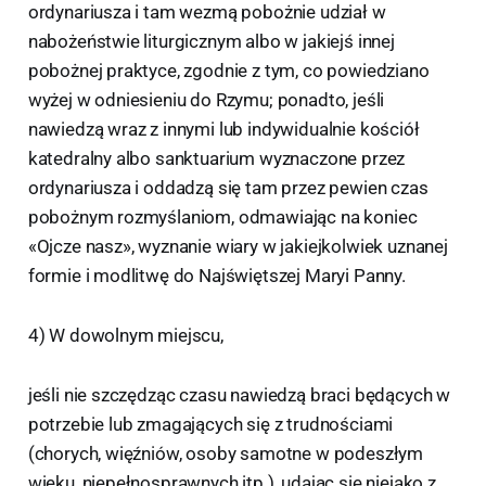
ordynariusza i tam wezmą pobożnie udział w
nabożeństwie liturgicznym albo w jakiejś innej
pobożnej praktyce, zgodnie z tym, co powiedziano
wyżej w odniesieniu do Rzymu; ponadto, jeśli
nawiedzą wraz z innymi lub indywidualnie kościół
katedralny albo sanktuarium wyznaczone przez
ordynariusza i oddadzą się tam przez pewien czas
pobożnym rozmyślaniom, odmawiając na koniec
«Ojcze nasz», wyznanie wiary w jakiejkolwiek uznanej
formie i modlitwę do Najświętszej Maryi Panny.
4) W dowolnym miejscu,
jeśli nie szczędząc czasu nawiedzą braci będących w
potrzebie lub zmagających się z trudnościami
(chorych, więźniów, osoby samotne w podeszłym
wieku, niepełnosprawnych itp.), udając się niejako z