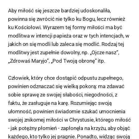
Aby miłość się jeszcze bardziej udoskonaliła,
powinna się zwrócić nie tylko ku Bogu, lecz również
ku Kościołowi. Wyrazem tej formy miłości ma być
modlitwa w intencji papieża oraz w tych intencjach, w
jakich on się modli lub zaleca się modlić. Rodzaj tej
modlitwy jest zupełnie dowolny, np. „Ojcze nasz”,
„Zdrowaś Maryjo”, „Pod Twoją obronę” itp.
Człowiek, który chce dostąpić odpustu zupełnego,
powinien odznaczać się wielką pokorą: ma zdawać
sobie sprawę ze swojej słabości, niegodności, z
faktu, że zasługuje na karę. Rozumiejąc swoją
ułomność, powinien świadomie szukać umocnienia
swojej znikomej miłości w Chrystusie, którego miłość
- jak potężny płomień - zapłonęła na krzyżu, aby objąć
każdego, kto tylko jej pragnie. Ponadto, widząc swoją