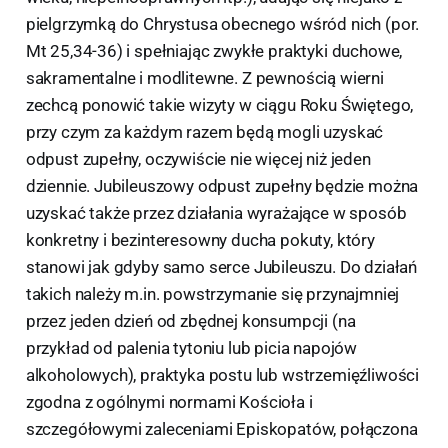
pielgrzymką do Chrystusa obecnego wśród nich (por.
Mt 25,34-36) i spełniając zwykłe praktyki duchowe,
sakramentalne i modlitewne. Z pewnością wierni
zechcą ponowić takie wizyty w ciągu Roku Świętego,
przy czym za każdym razem będą mogli uzyskać
odpust zupełny, oczywiście nie więcej niż jeden
dziennie. Jubileuszowy odpust zupełny będzie można
uzyskać także przez działania wyrażające w sposób
konkretny i bezinteresowny ducha pokuty, który
stanowi jak gdyby samo serce Jubileuszu. Do działań
takich należy m.in. powstrzymanie się przynajmniej
przez jeden dzień od zbędnej konsumpcji (na
przykład od palenia tytoniu lub picia napojów
alkoholowych), praktyka postu lub wstrzemięźliwości
zgodna z ogólnymi normami Kościoła i
szczegółowymi zaleceniami Episkopatów, połączona