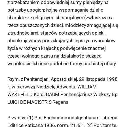
z przekazaniem odpowiedniej sumy pieniędzy na
potrzeby ubogich; hojne wspomaganie dzieł o
charakterze religijnym lub socjalnym (zwłaszcza na
rzecz opuszczonych dzieci, młodzieży zmagającej się
z trudnościami, starców potrzebujących opieki,
obcokrajowców poszukujących lepszych warunków
życia w różnych krajach); poświęcenie znacznej
części wolnego czasu na działalność służącą
wspólnocie lub inne podobne formy osobistej ofiary.
Rzym, z Penitencjarii Apostolskiej, 29 listopada 1998
r., w pierwszą Niedzielę Adwentu. WILLIAM
WAKEFIELD Kard. BAUM Penitencjariusz Większy Bp
LUIGI DE MAGISTRIS Regens
Przypisy: (1) Por. Enchiridion indulgentiarum, Libreria
Editrice Vaticana 1986, norm. 21, § 1. (2) Por. tamże,