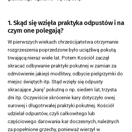
1. Skąd się wzięła praktyka odpustów i na
czym one polegają?
W pierwszych wiekach chrześcijaństwa otrzymanie
rozgrzeszenia poprzedzone było uciążliwą pokutą
trwającą nieraz wiele lat. Potem Kościół zaczął
skracać odbywanie praktyki pokutnej w zamian za
odmówienie jakiejś modlitwy, odbycie pielgrzymki do
miejsc świętych itp. Stąd wzięły się odpusty
skracające „karę" pokutną o np. siedem lat, trzysta
dni itp. Oczywiście skrócenie kary dotyczyło owej
surowej i długotrwałej praktyki pokutnej. Kościół
udzielał odpustów, czyli całkowitego lub
częściowego darowania kar doczesnych, należnych
za popełnione grzechy, ponieważ wierzył w