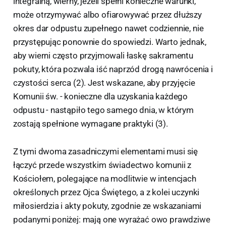
integralną, wierny, jeżeli spełni konieczne warunki,
może otrzymywać albo ofiarowywać przez dłuższy
okres dar odpustu zupełnego nawet codziennie, nie
przystępując ponownie do spowiedzi. Warto jednak,
aby wierni często przyjmowali łaskę sakramentu
pokuty, która pozwala iść naprzód drogą nawrócenia i
czystości serca (2). Jest wskazane, aby przyjęcie
Komunii św. - konieczne dla uzyskania każdego
odpustu - nastąpiło tego samego dnia, w którym
zostają spełnione wymagane praktyki (3).
Z tymi dwoma zasadniczymi elementami musi się
łączyć przede wszystkim świadectwo komunii z
Kościołem, polegające na modlitwie w intencjach
określonych przez Ojca Świętego, a z kolei uczynki
miłosierdzia i akty pokuty, zgodnie ze wskazaniami
podanymi poniżej: mają one wyrażać owo prawdziwe