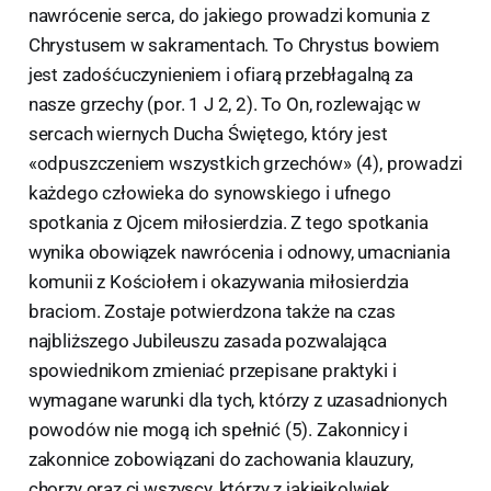
nawrócenie serca, do jakiego prowadzi komunia z
Chrystusem w sakramentach. To Chrystus bowiem
jest zadośćuczynieniem i ofiarą przebłagalną za
nasze grzechy (por. 1 J 2, 2). To On, rozlewając w
sercach wiernych Ducha Świętego, który jest
«odpuszczeniem wszystkich grzechów» (4), prowadzi
każdego człowieka do synowskiego i ufnego
spotkania z Ojcem miłosierdzia. Z tego spotkania
wynika obowiązek nawrócenia i odnowy, umacniania
komunii z Kościołem i okazywania miłosierdzia
braciom. Zostaje potwierdzona także na czas
najbliższego Jubileuszu zasada pozwalająca
spowiednikom zmieniać przepisane praktyki i
wymagane warunki dla tych, którzy z uzasadnionych
powodów nie mogą ich spełnić (5). Zakonnicy i
zakonnice zobowiązani do zachowania klauzury,
chorzy oraz ci wszyscy, którzy z jakiejkolwiek