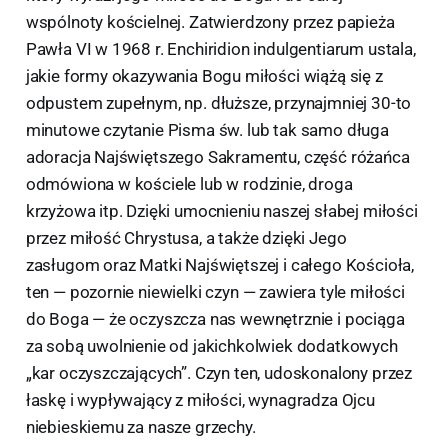
wspólnoty kościelnej. Zatwierdzony przez papieża
Pawła VI w 1968 r. Enchiridion indulgentiarum ustala,
jakie formy okazywania Bogu miłości wiążą się z
odpustem zupełnym, np. dłuższe, przynajmniej 30-to
minutowe czytanie Pisma św. lub tak samo długa
adoracja Najświętszego Sakramentu, część różańca
odmówiona w kościele lub w rodzinie, droga
krzyżowa itp. Dzięki umocnieniu naszej słabej miłości
przez miłość Chrystusa, a także dzięki Jego
zasługom oraz Matki Najświętszej i całego Kościoła,
ten — pozornie niewielki czyn — zawiera tyle miłości
do Boga — że oczyszcza nas wewnętrznie i pociąga
za sobą uwolnienie od jakichkolwiek dodatkowych
„kar oczyszczających”. Czyn ten, udoskonalony przez
łaskę i wypływający z miłości, wynagradza Ojcu
niebieskiemu za nasze grzechy.