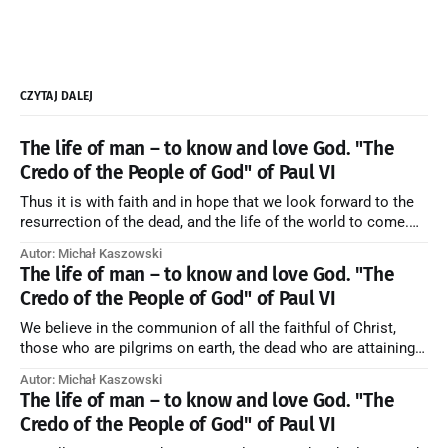
CZYTAJ DALEJ
The life of man – to know and love God. "The
Credo of the People of God" of Paul VI
Thus it is with faith and in hope that we look forward to the
resurrection of the dead, and the life of the world to come.
Blessed be God Thrice Holy. Amen. ← Back to Index Zobacz
Autor: Michał Kaszowski
artykuł w starym serwisie →
The life of man – to know and love God. "The
Credo of the People of God" of Paul VI
We believe in the communion of all the faithful of Christ,
those who are pilgrims on earth, the dead who are attaining
their purification, and the blessed in heaven, all together
Autor: Michał Kaszowski
forming one Church; and we believe that in this communion
The life of man – to know and love God. "The
the merciful love of God and His saints is
Credo of the People of God" of Paul VI