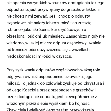
nie spełnia wszystkich warunków dostąpienia takiego
odpustu, np. jest przywiązany do grzechów lekkich i
nie chce z nimi zerwać. Jeśli chodzi o odpusty
częściowe, nie należy ich rozumieć - co zresztą
robiono - jako skrócenia kar czyśćcowych o
określoną ilość dni lub miesięcy. Zasadniczo nigdy nie
wiadomo, w jakiej mierze odpust częściowy uwalnia
od konieczności oczyszczenia się z wszelkich
niedoskonałości miłości w czyśćcu.
Przy zyskiwaniu odpustów częściowych ważną rolę
odgrywa również usposobienie człowieka, jego
miłość. To jednak, co człowiek zyskuje od Chrystusa i
od Jego Kościoła przez przebaczenie grzechów i
przez dostąpienie odpustu, jest niewspółmierne z
włożonym przez siebie wysiłkiem, bo hojność
Zbawiciela i wielkość Jego zasług przewyższają