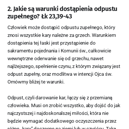
2. Jakie są warunki dostąpienia odpustu
zupełnego? Łk 23,39-43
Człowiek może dostąpić odpustu zupełnego, który
znosi wszystkie kary należne za grzech. Warunkiem
dostąpienia tej łaski jest przystąpienie do
sakramentu pojednania i Komunii św., całkowicie
wewnętrzne oderwanie się od grzechu, nawet
najlżejszego, spełnienie czynu, z którym związany jest
odpust zupełny, oraz modlitwa w intencji Ojca św.
Omówmy bliżej te warunki.
Odpust, czyli darowanie kar, łączy się z przemianą
człowieka. Musi on zrobić wszystko, aby dojść do jak
najczystszej i najdoskonalszej miłości, która nie
będzie wymagać dodatkowego oczyszczenia przez
różne „kary” doczesne na ziemi lub w czyśćcu. Taką