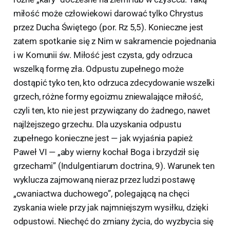
miłość może człowiekowi darować tylko Chrystus
przez Ducha Świętego (por. Rz 5,5). Konieczne jest
zatem spotkanie się z Nim w sakramencie pojednania
i w Komunii św. Miłość jest czysta, gdy odrzuca
wszelką formę zła. Odpustu zupełnego może
dostąpić tyko ten, kto odrzuca zdecydowanie wszelki
grzech, różne formy egoizmu zniewalające miłość,
czyli ten, kto nie jest przywiązany do żadnego, nawet
najlżejszego grzechu. Dla uzyskania odpustu
zupełnego konieczne jest — jak wyjaśnia papież
Paweł VI — „aby wierny kochał Boga i brzydził się
grzechami” (Indulgentiarum doctrina, 9). Warunek ten
wyklucza zajmowaną nieraz przez ludzi postawę
„cwaniactwa duchowego”, polegającą na chęci
zyskania wiele przy jak najmniejszym wysiłku, dzięki
odpustowi. Niechęć do zmiany życia, do wyzbycia się