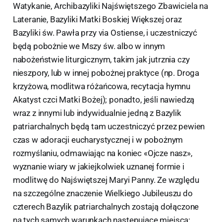
Watykanie, Archibazyliki Najświętszego Zbawiciela na
Lateranie, Bazyliki Matki Boskiej Większej oraz
Bazyliki św. Pawła przy via Ostiense, i uczestniczyć
będą pobożnie we Mszy św. albo w innym
nabożeństwie liturgicznym, takim jak jutrznia czy
nieszpory, lub w innej pobożnej praktyce (np. Droga
krzyżowa, modlitwa różańcowa, recytacja hymnu
Akatyst czci Matki Bożej); ponadto, jeśli nawiedzą
wraz z innymi lub indywidualnie jedną z Bazylik
patriarchalnych będą tam uczestniczyć przez pewien
czas w adoracji eucharystycznej i w pobożnym
rozmyślaniu, odmawiając na koniec «Ojcze nasz»,
wyznanie wiary w jakiejkolwiek uznanej formie i
modlitwę do Najświętszej Maryi Panny. Ze względu
na szczególne znaczenie Wielkiego Jubileuszu do
czterech Bazylik patriarchalnych zostają dołączone
na tych samych warunkach następujące miejsca: