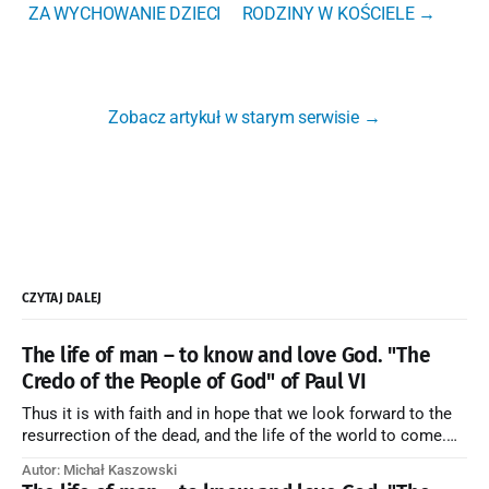
ZA WYCHOWANIE DZIECI
RODZINY W KOŚCIELE →
Zobacz artykuł w starym serwisie →
CZYTAJ DALEJ
The life of man – to know and love God. "The
Credo of the People of God" of Paul VI
Thus it is with faith and in hope that we look forward to the
resurrection of the dead, and the life of the world to come.
Blessed be God Thrice Holy. Amen. ← Back to Index Zobacz
Autor: Michał Kaszowski
artykuł w starym serwisie →