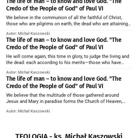
The life of man – to know and love God. "The
Credo of the People of God" of Paul VI
We believe in the communion of all the faithful of Christ,
those who are pilgrims on earth, the dead who are attaining
their purification, and the blessed in heaven, all together
Autor: Michał Kaszowski
forming one Church; and we believe that in this communion
The life of man – to know and love God. "The
the merciful love of God and His saints is
Credo of the People of God" of Paul VI
He will come again, this time in glory, to judge the living and
the dead: each according to his merits—those who have
responded to the love and piety of God going to eternal life,
Autor: Michał Kaszowski
those who have refused them to the end going to the fire that
The life of man – to know and love God. "The
is not
Credo of the People of God" of Paul VI
We believe that the multitude of those gathered around
Jesus and Mary in paradise forms the Church of Heaven,
where in eternal beatitude they see God as He is, and where
Autor: Michał Kaszowski
they also, in different degrees, are associated with the holy
angels in the divine rule exercised by Christ in
TEOLOGIA - ks. Michał Kaszowski