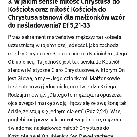
3. W jakim sensie miłość Chrystusa do
Kościoła oraz miłość Kościoła do
Chrystusa stanowi dla małżonków wzór
do naśladowania? Ef 5,21-33
Przez sakrament małżeństwa mężczyzna i kobieta
uczestniczą w tajemniczej jedności, jaka zachodzi
między Chrystusem-Oblubieńcem a Kościołem, Jego
Oblubienicą. Ta jedność jest tak ścisła, że Kościół
stanowi Mistyczne Ciało Chrystusowe, w którym On
jest Głową, a my — Jego członkami. Małżonkowie
także stanowią jedno ciało, co stwierdza Księga
Rodzaju mówiąc: „Dlatego to mężczyzna opuszcza
ojca swego i matkę swoją i łączy się ze swą żoną tak
ściśle, że stają się jednym ciałem” (Rdz 2,24). W tej
pogłębionej przez sakrament wspólnocie, mąż ma
świadomie naśladować miłość Chrystusa do
Kościoła, swej Oblubienicy. Św. Paweł zachęca