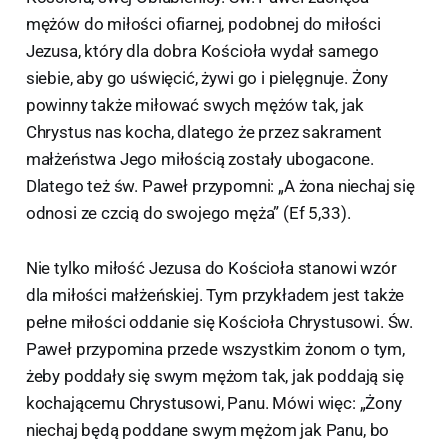
mężów do miłości ofiarnej, podobnej do miłości
Jezusa, który dla dobra Kościoła wydał samego
siebie, aby go uświęcić, żywi go i pielęgnuje. Żony
powinny także miłować swych mężów tak, jak
Chrystus nas kocha, dlatego że przez sakrament
małżeństwa Jego miłością zostały ubogacone.
Dlatego też św. Paweł przypomni: „A żona niechaj się
odnosi ze czcią do swojego męża” (Ef 5,33).
Nie tylko miłość Jezusa do Kościoła stanowi wzór
dla miłości małżeńskiej. Tym przykładem jest także
pełne miłości oddanie się Kościoła Chrystusowi. Św.
Paweł przypomina przede wszystkim żonom o tym,
żeby poddały się swym mężom tak, jak poddają się
kochającemu Chrystusowi, Panu. Mówi więc: „Żony
niechaj będą poddane swym mężom jak Panu, bo