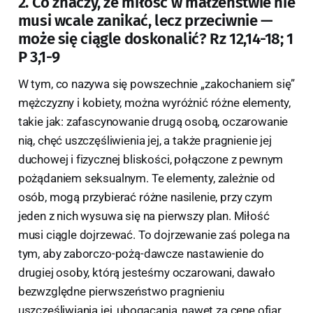
2. Co znaczy, że miłość w małżeństwie nie
musi wcale zanikać, lecz przeciwnie —
może się ciągle doskonalić? Rz 12,14-18; 1
P 3,1-9
W tym, co nazywa się powszechnie „zakochaniem się”
mężczyzny i kobiety, można wyróżnić różne elementy,
takie jak: zafascynowanie drugą osobą, oczarowanie
nią, chęć uszczęśliwienia jej, a także pragnienie jej
duchowej i fizycznej bliskości, połączone z pewnym
pożądaniem seksualnym. Te elementy, zależnie od
osób, mogą przybierać różne nasilenie, przy czym
jeden z nich wysuwa się na pierwszy plan. Miłość
musi ciągle dojrzewać. To dojrzewanie zaś polega na
tym, aby zaborczo-pożą-dawcze nastawienie do
drugiej osoby, którą jesteśmy oczarowani, dawało
bezwzględne pierwszeństwo pragnieniu
uszczęśliwiania jej, ubogacania, nawet za cenę ofiar