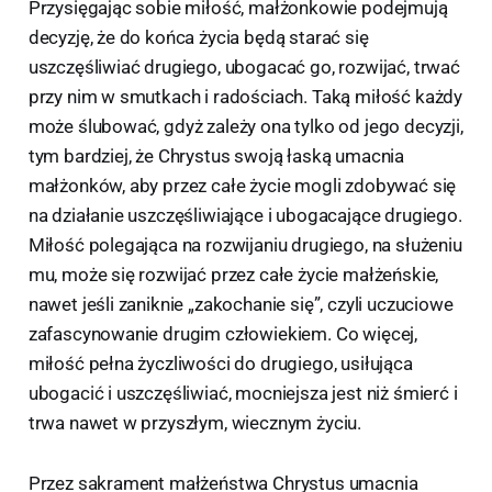
Przysięgając sobie miłość, małżonkowie podejmują
decyzję, że do końca życia będą starać się
uszczęśliwiać drugiego, ubogacać go, rozwijać, trwać
przy nim w smutkach i radościach. Taką miłość każdy
może ślubować, gdyż zależy ona tylko od jego decyzji,
tym bardziej, że Chrystus swoją łaską umacnia
małżonków, aby przez całe życie mogli zdobywać się
na działanie uszczęśliwiające i ubogacające drugiego.
Miłość polegająca na rozwijaniu drugiego, na służeniu
mu, może się rozwijać przez całe życie małżeńskie,
nawet jeśli zaniknie „zakochanie się”, czyli uczuciowe
zafascynowanie drugim człowiekiem. Co więcej,
miłość pełna życzliwości do drugiego, usiłująca
ubogacić i uszczęśliwiać, mocniejsza jest niż śmierć i
trwa nawet w przyszłym, wiecznym życiu.
Przez sakrament małżeństwa Chrystus umacnia