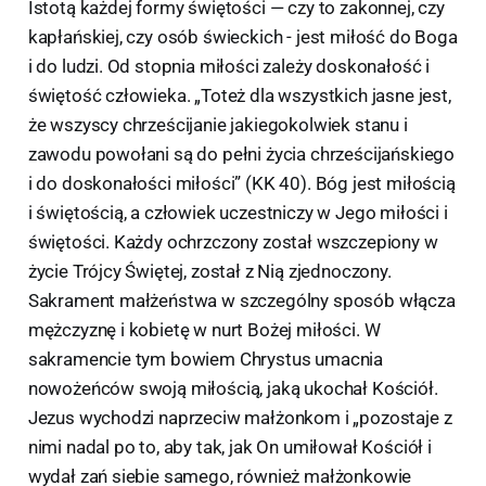
Istotą każdej formy świętości — czy to zakonnej, czy
kapłańskiej, czy osób świeckich - jest miłość do Boga
i do ludzi. Od stopnia miłości zależy doskonałość i
świętość człowieka. „Toteż dla wszystkich jasne jest,
że wszyscy chrześcijanie jakiegokolwiek stanu i
zawodu powołani są do pełni życia chrześcijańskiego
i do doskonałości miłości” (KK 40). Bóg jest miłością
i świętością, a człowiek uczestniczy w Jego miłości i
świętości. Każdy ochrzczony został wszczepiony w
życie Trójcy Świętej, został z Nią zjednoczony.
Sakrament małżeństwa w szczególny sposób włącza
mężczyznę i kobietę w nurt Bożej miłości. W
sakramencie tym bowiem Chrystus umacnia
nowożeńców swoją miłością, jaką ukochał Kościół.
Jezus wychodzi naprzeciw małżonkom i „pozostaje z
nimi nadal po to, aby tak, jak On umiłował Kościół i
wydał zań siebie samego, również małżonkowie