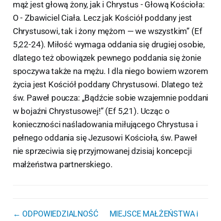
mąż jest głową żony, jak i Chrystus - Głową Kościoła:
O - Zbawiciel Ciała. Lecz jak Kościół poddany jest
Chrystusowi, tak i żony mężom — we wszystkim” (Ef
5,22-24). Miłość wymaga oddania się drugiej osobie,
dlatego też obowiązek pewnego poddania się żonie
spoczywa także na mężu. I dla niego bowiem wzorem
życia jest Kościół poddany Chrystusowi. Dlatego też
św. Paweł poucza: „Bądźcie sobie wzajemnie poddani
w bojaźni Chrystusowej!” (Ef 5,21). Ucząc o
konieczności naśladowania miłującego Chrystusa i
pełnego oddania się Jezusowi Kościoła, św. Paweł
nie sprzeciwia się przyjmowanej dzisiaj koncepcji
małżeństwa partnerskiego.
← ODPOWIEDZIALNOŚĆ
MIEJSCE MAŁŻEŃSTWA i