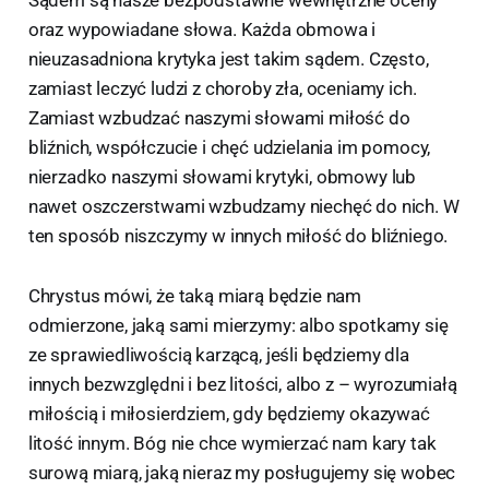
Sądem są nasze bezpodstawne wewnętrzne oceny
oraz wypowiadane słowa. Każda obmowa i
nieuzasadniona krytyka jest takim sądem. Często,
zamiast leczyć ludzi z choroby zła, oceniamy ich.
Zamiast wzbudzać naszymi słowami miłość do
bliźnich, współczucie i chęć udzielania im pomocy,
nierzadko naszymi słowami krytyki, obmowy lub
nawet oszczerstwami wzbudzamy niechęć do nich. W
ten sposób niszczymy w innych miłość do bliźniego.
Chrystus mówi, że taką miarą będzie nam
odmierzone, jaką sami mierzymy: albo spotkamy się
ze sprawiedliwością karzącą, jeśli będziemy dla
innych bezwzględni i bez litości, albo z – wyrozumiałą
miłością i miłosierdziem, gdy będziemy okazywać
litość innym. Bóg nie chce wymierzać nam kary tak
surową miarą, jaką nieraz my posługujemy się wobec