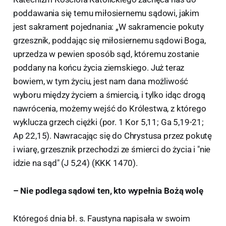
poddawania się temu miłosiernemu sądowi, jakim
jest sakrament pojednania: „W sakramencie pokuty
grzesznik, poddając się miłosiernemu sądowi Boga,
uprzedza w pewien sposób sąd, któremu zostanie
poddany na końcu życia ziemskiego. Już teraz
bowiem, w tym życiu, jest nam dana możliwość
wyboru między życiem a śmiercią, i tylko idąc drogą
nawrócenia, możemy wejść do Królestwa, z którego
wyklucza grzech ciężki (por. 1 Kor 5,11; Ga 5,19-21;
Ap 22,15). Nawracając się do Chrystusa przez pokutę
i wiarę, grzesznik przechodzi ze śmierci do życia i "nie
idzie na sąd" (J 5,24) (KKK 1470).
– Nie podlega sądowi ten, kto wypełnia Bożą wolę
Któregoś dnia bł. s. Faustyna napisała w swoim