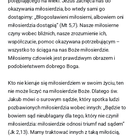
potępiającego na wieki. Jezus zachęca nas do
okazywania miłosierdzia, bo wtedy sami go
dostąpimy: „Błogosławieni miłosierni, albowiem oni
miłosierdzia dostąpią” (Mt 5,7). Nasze miłosierne
czyny wobec bliźnich, nasze zrozumienie ich,
współczucie, pomoc okazywana potrzebującym –
wszystko to ściąga na nas Boże miłosierdzie.
Miłosierny człowiek jest prawdziwym obrazem i
podobieństwem dobrego Boga.
Kto nie kieruje się miłosierdziem w swoim życiu, ten
nie może liczyć na miłosierdzie Boże. Dlatego św.
Jakub mówi o surowym sądzie, który spotka ludzi
pozbawionych miłosierdzia wobec innych: „Będzie to
bowiem sąd nieubłagany dla tego, który nie czynił
miłosierdzia: miłosierdzie odnosi triumf nad sądem”
(Jk 2,13). Mamy traktować innych z taką miłością,