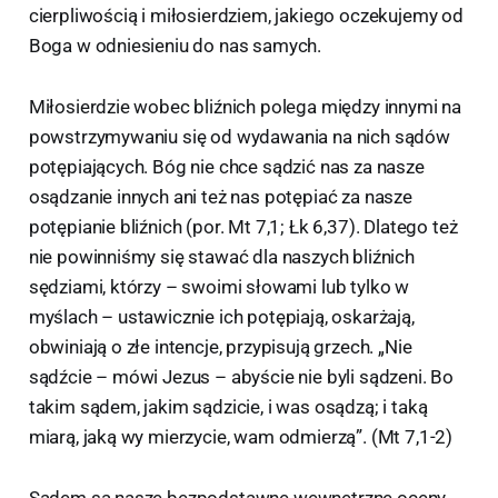
cierpliwością i miłosierdziem, jakiego oczekujemy od
Boga w odniesieniu do nas samych.
Miłosierdzie wobec bliźnich polega między innymi na
powstrzymywaniu się od wydawania na nich sądów
potępiających. Bóg nie chce sądzić nas za nasze
osądzanie innych ani też nas potępiać za nasze
potępianie bliźnich (por. Mt 7,1; Łk 6,37). Dlatego też
nie powinniśmy się stawać dla naszych bliźnich
sędziami, którzy – swoimi słowami lub tylko w
myślach – ustawicznie ich potępiają, oskarżają,
obwiniają o złe intencje, przypisują grzech. „Nie
sądźcie – mówi Jezus – abyście nie byli sądzeni. Bo
takim sądem, jakim sądzicie, i was osądzą; i taką
miarą, jaką wy mierzycie, wam odmierzą”. (Mt 7,1-2)