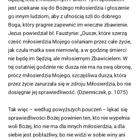
jest uciekanie się do Bożego miłosierdzia i głoszenie
go innym ludziom, aby z ufnością szli do dobrego
Boga, który pragnie zapewnić im wieczne zbawienie.
Jezus powiedział bł. Faustynie: „Dusze, które szerzą
cześć miłosierdzia Mojego osłaniam przez całe życie,
jak czuła matka swe niemowlę, a w godzinę śmierci
nie będę im Sędzią, ale miłosiernym Zbawicielem. W
tej ostatniej godzinie nic dusza nie ma na swą obronę,
prócz miłosierdzia Mojego, szczęśliwa dusza, która
przez życie zanurzała się w zdroju Miłosierdzia, bo nie
dosięgnie jej sprawiedliwość. (Dzienniczek, p. 1075)
Tak więc – według powyższych pouczeń – lękać się
sprawiedliwości Bożej powinien ten, kto nie wypełnia
woli Bożej, kto nie ma dla innych miłosierdzia, a dla
siebie jest pobłażliwy, bo nie widzi w sobie winy ani