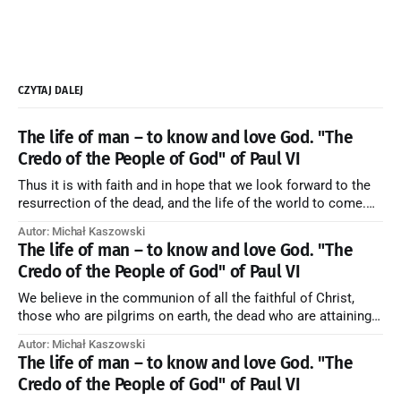
CZYTAJ DALEJ
The life of man – to know and love God. "The
Credo of the People of God" of Paul VI
Thus it is with faith and in hope that we look forward to the
resurrection of the dead, and the life of the world to come.
Blessed be God Thrice Holy. Amen. ← Back to Index Zobacz
Autor: Michał Kaszowski
artykuł w starym serwisie →
The life of man – to know and love God. "The
Credo of the People of God" of Paul VI
We believe in the communion of all the faithful of Christ,
those who are pilgrims on earth, the dead who are attaining
their purification, and the blessed in heaven, all together
Autor: Michał Kaszowski
forming one Church; and we believe that in this communion
The life of man – to know and love God. "The
the merciful love of God and His saints is
Credo of the People of God" of Paul VI