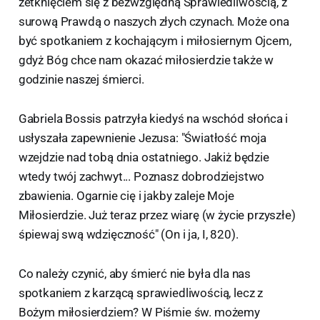
zetknięciem się z bezwzględną Sprawiedliwością, z
surową Prawdą o naszych złych czynach. Może ona
być spotkaniem z kochającym i miłosiernym Ojcem,
gdyż Bóg chce nam okazać miłosierdzie także w
godzinie naszej śmierci.
Gabriela Bossis patrzyła kiedyś na wschód słońca i
usłyszała zapewnienie Jezusa: "Światłość moja
wzejdzie nad tobą dnia ostatniego. Jakiż będzie
wtedy twój zachwyt... Poznasz dobrodziejstwo
zbawienia. Ogarnie cię i jakby zaleje Moje
Miłosierdzie. Już teraz przez wiarę (w życie przyszłe)
śpiewaj swą wdzięczność" (On i ja, I, 820).
Co należy czynić, aby śmierć nie była dla nas
spotkaniem z karzącą sprawiedliwością, lecz z
Bożym miłosierdziem? W Piśmie św. możemy