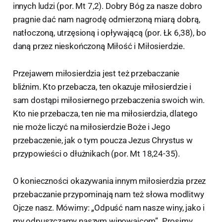
innych ludzi (por. Mt 7,2). Dobry Bóg za nasze dobro
pragnie dać nam nagrodę odmierzoną miarą dobrą,
natłoczoną, utrzęsioną i opływającą (por. Łk 6,38), bo
daną przez nieskończoną Miłość i Miłosierdzie.
Przejawem miłosierdzia jest też przebaczanie
bliźnim. Kto przebacza, ten okazuje miłosierdzie i
sam dostąpi miłosiernego przebaczenia swoich win.
Kto nie przebacza, ten nie ma miłosierdzia, dlatego
nie może liczyć na miłosierdzie Boże i Jego
przebaczenie, jak o tym poucza Jezus Chrystus w
przypowieści o dłużnikach (por. Mt 18,24-35).
O konieczności okazywania innym miłosierdzia przez
przebaczanie przypominają nam też słowa modlitwy
Ojcze nasz. Mówimy: „Odpuść nam nasze winy, jako i
my odpuszczamy naszym winowajcom”. Prosimy