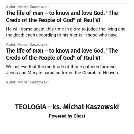
their purification, and the blessed in heaven, all together
Autor: Michał Kaszowski
forming one Church; and we believe that in this communion
The life of man – to know and love God. "The
the merciful love of God and His saints is
Credo of the People of God" of Paul VI
He will come again, this time in glory, to judge the living and
the dead: each according to his merits—those who have
responded to the love and piety of God going to eternal life,
Autor: Michał Kaszowski
those who have refused them to the end going to the fire that
The life of man – to know and love God. "The
is not
Credo of the People of God" of Paul VI
We believe that the multitude of those gathered around
Jesus and Mary in paradise forms the Church of Heaven,
where in eternal beatitude they see God as He is, and where
Autor: Michał Kaszowski
they also, in different degrees, are associated with the holy
angels in the divine rule exercised by Christ in
TEOLOGIA - ks. Michał Kaszowski
Powered by
Ghost