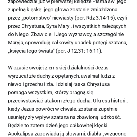
zapowiedział już w pierwszej księdze Pisma św. jego
zupełną klęskę: jego głowa zostanie zmiażdżona
przez „potomstwo" niewiasty (por. Rdz 3,14-15), czyli
przez Chrystusa, Syna Maryi, i wszystkich należących
do Niego. Zbawiciel i Jego wyznawcy, a szczególnie
Maryja, spowodują całkowity upadek potęgi szatana,
„księcia tego świata" (por. J 12,31; 16,11).
W czasie swojej ziemskiej działalności Jezus
wyrzucał złe duchy z opętanych, uwalniał ludzi z
niewoli grzechu i zła. I dzisiaj łaska Chrystusa
pomaga wszystkim, którzy pragną się
przeciwstawiać atakom złego ducha. U kresu historii,
kiedy Jezus powróci w chwale, zostanie zupełnie
usunięty zły wpływ szatana na zbawioną ludzkość.
Będzie to zatem dzień jego całkowitej klęski.
Apokalipsa zapowiada ją słowami: diabła „wrzucono