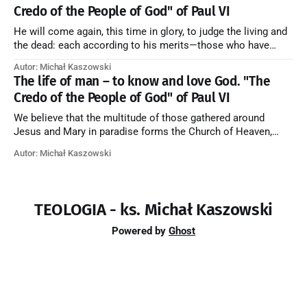
the merciful love of God and His saints is
Credo of the People of God" of Paul VI
He will come again, this time in glory, to judge the living and
the dead: each according to his merits—those who have
responded to the love and piety of God going to eternal life,
Autor: Michał Kaszowski
those who have refused them to the end going to the fire that
The life of man – to know and love God. "The
is not
Credo of the People of God" of Paul VI
We believe that the multitude of those gathered around
Jesus and Mary in paradise forms the Church of Heaven,
where in eternal beatitude they see God as He is, and where
Autor: Michał Kaszowski
they also, in different degrees, are associated with the holy
angels in the divine rule exercised by Christ in
TEOLOGIA - ks. Michał Kaszowski
Powered by
Ghost