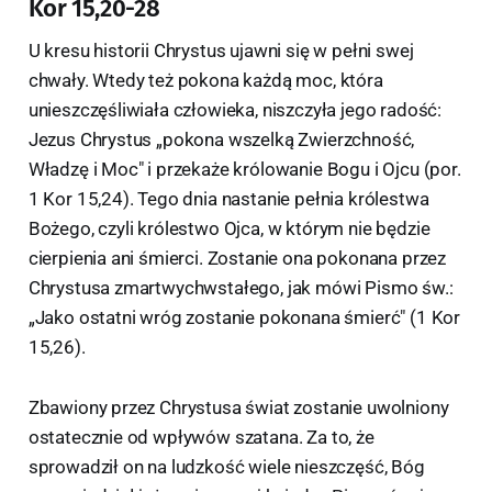
Kor 15,20-28
U kresu historii Chrystus ujawni się w pełni swej
chwały. Wtedy też pokona każdą moc, która
unieszczęśliwiała człowieka, niszczyła jego radość:
Jezus Chrystus „pokona wszelką Zwierzchność,
Władzę i Moc" i przekaże królowanie Bogu i Ojcu (por.
1 Kor 15,24). Tego dnia nastanie pełnia królestwa
Bożego, czyli królestwo Ojca, w którym nie będzie
cierpienia ani śmierci. Zostanie ona pokonana przez
Chrystusa zmartwychwstałego, jak mówi Pismo św.:
„Jako ostatni wróg zostanie pokonana śmierć" (1 Kor
15,26).
Zbawiony przez Chrystusa świat zostanie uwolniony
ostatecznie od wpływów szatana. Za to, że
sprowadził on na ludzkość wiele nieszczęść, Bóg