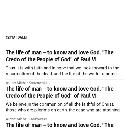
CZYTAJ DALEJ
The life of man – to know and love God. "The
Credo of the People of God" of Paul VI
Thus it is with faith and in hope that we look forward to the
resurrection of the dead, and the life of the world to come.
Blessed be God Thrice Holy. Amen. ← Back to Index Zobacz
Autor: Michał Kaszowski
artykuł w starym serwisie →
The life of man – to know and love God. "The
Credo of the People of God" of Paul VI
We believe in the communion of all the faithful of Christ,
those who are pilgrims on earth, the dead who are attaining
their purification, and the blessed in heaven, all together
Autor: Michał Kaszowski
forming one Church; and we believe that in this communion
The life of man – to know and love God. "The
the merciful love of God and His saints is