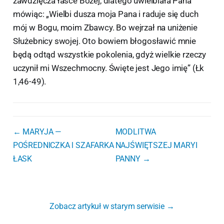
zawdzięcza łasce Bożej, dlatego uwielbiała Pana
mówiąc: „Wielbi dusza moja Pana i raduje się duch
mój w Bogu, moim Zbawcy. Bo wejrzał na uniżenie
Służebnicy swojej. Oto bowiem błogosławić mnie
będą odtąd wszystkie pokolenia, gdyż wielkie rzeczy
uczynił mi Wszechmocny. Święte jest Jego imię” (Łk
1,46-49).
← MARYJA —
MODLITWA
POŚREDNICZKA l SZAFARKA
NAJŚWIĘTSZEJ MARYI
ŁASK
PANNY →
Zobacz artykuł w starym serwisie →