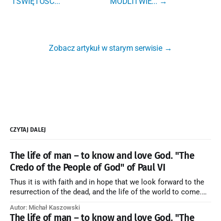
l ŚWIĘTOŚĆ...
MODLITWIE... →
Zobacz artykuł w starym serwisie →
CZYTAJ DALEJ
The life of man – to know and love God. "The
Credo of the People of God" of Paul VI
Thus it is with faith and in hope that we look forward to the
resurrection of the dead, and the life of the world to come.
Blessed be God Thrice Holy. Amen. ← Back to Index Zobacz
Autor: Michał Kaszowski
artykuł w starym serwisie →
The life of man – to know and love God. "The