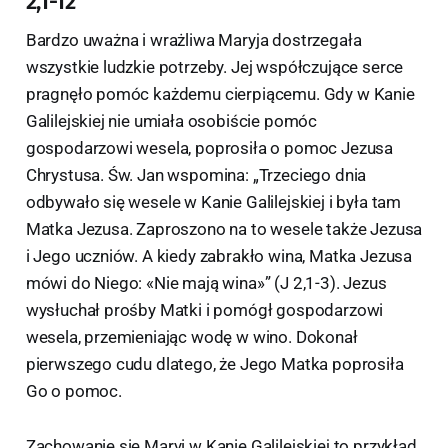
2,1-12
Bardzo uważna i wrażliwa Maryja dostrzegała
wszystkie ludzkie potrzeby. Jej współczujące serce
pragnęło pomóc każdemu cierpiącemu. Gdy w Kanie
Galilejskiej nie umiała osobiście pomóc
gospodarzowi wesela, poprosiła o pomoc Jezusa
Chrystusa. Św. Jan wspomina: „Trzeciego dnia
odbywało się wesele w Kanie Galilejskiej i była tam
Matka Jezusa. Zaproszono na to wesele także Jezusa
i Jego uczniów. A kiedy zabrakło wina, Matka Jezusa
mówi do Niego: «Nie mają wina»” (J 2,1-3). Jezus
wysłuchał prośby Matki i pomógł gospodarzowi
wesela, przemieniając wodę w wino. Dokonał
pierwszego cudu dlatego, że Jego Matka poprosiła
Go o pomoc.
Zachowanie się Maryi w Kanie Galilejskiej to przykład