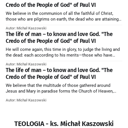
Credo of the People of God" of Paul VI
We believe in the communion of all the faithful of Christ,
those who are pilgrims on earth, the dead who are attaining
their purification, and the blessed in heaven, all together
Autor: Michał Kaszowski
forming one Church; and we believe that in this communion
The life of man – to know and love God. "The
the merciful love of God and His saints is
Credo of the People of God" of Paul VI
He will come again, this time in glory, to judge the living and
the dead: each according to his merits—those who have
responded to the love and piety of God going to eternal life,
Autor: Michał Kaszowski
those who have refused them to the end going to the fire that
The life of man – to know and love God. "The
is not
Credo of the People of God" of Paul VI
We believe that the multitude of those gathered around
Jesus and Mary in paradise forms the Church of Heaven,
where in eternal beatitude they see God as He is, and where
Autor: Michał Kaszowski
they also, in different degrees, are associated with the holy
angels in the divine rule exercised by Christ in
TEOLOGIA - ks. Michał Kaszowski