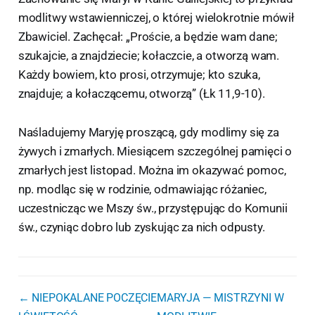
modlitwy wstawienniczej, o której wielokrotnie mówił
Zbawiciel. Zachęcał: „Proście, a będzie wam dane;
szukajcie, a znajdziecie; kołaczcie, a otworzą wam.
Każdy bowiem, kto prosi, otrzymuje; kto szuka,
znajduje; a kołaczącemu, otworzą” (Łk 11,9-10).
Naśladujemy Maryję proszącą, gdy modlimy się za
żywych i zmarłych. Miesiącem szczególnej pamięci o
zmarłych jest listopad. Można im okazywać pomoc,
np. modląc się w rodzinie, odmawiając różaniec,
uczestnicząc we Mszy św., przystępując do Komunii
św., czyniąc dobro lub zyskując za nich odpusty.
← NIEPOKALANE POCZĘCIE
MARYJA — MISTRZYNI W