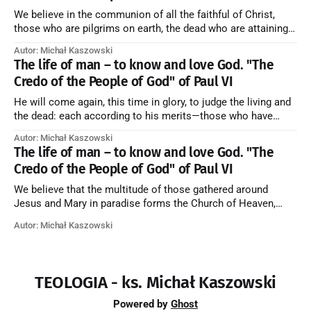
We believe in the communion of all the faithful of Christ,
those who are pilgrims on earth, the dead who are attaining
their purification, and the blessed in heaven, all together
Autor: Michał Kaszowski
forming one Church; and we believe that in this communion
The life of man – to know and love God. "The
the merciful love of God and His saints is
Credo of the People of God" of Paul VI
He will come again, this time in glory, to judge the living and
the dead: each according to his merits—those who have
responded to the love and piety of God going to eternal life,
Autor: Michał Kaszowski
those who have refused them to the end going to the fire that
The life of man – to know and love God. "The
is not
Credo of the People of God" of Paul VI
We believe that the multitude of those gathered around
Jesus and Mary in paradise forms the Church of Heaven,
where in eternal beatitude they see God as He is, and where
Autor: Michał Kaszowski
they also, in different degrees, are associated with the holy
angels in the divine rule exercised by Christ in
TEOLOGIA - ks. Michał Kaszowski
Powered by
Ghost