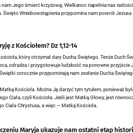
 nam Jego śmierć krzyżową; Wielkanoc napełnia nas radośc
. Święto Wniebowstąpienia przypomina nam powrót Jezusa 
ryję z Kościołem? Dz 1,12-14
ościoła, który otrzymał dary Ducha Świętego. Tenże Duch Świ
eca, odradza i przygotowuje ludzkość na ponowne przyjście 
 Świątki corocznie przypominają nam zesłanie Ducha Święteg
atką Kościoła. Można Ją darzyć tym tytułem, ponieważ był
o Ciała, czyli Kościoła. Jeśli jest Matką Głowy, jest równo
o Ciała Chrystusa, a więc — Matką Kościoła.
aczeniu Maryja ukazuje nam ostatni etap histor