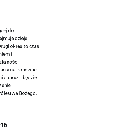
ącej do
ejmuje dzieje
rugi okres to czas
niem i
ałalności
wania na ponowne
iu paruzji, będzie
ienie
królestwa Bożego,
-16