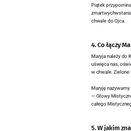
Piątek przypomina
zmartwychwstania
chwale do Ojca.
4. Co łączy Ma
Maryja należy do K
uświęca nas, oświ
w chwale. Zielone
Maryję nazywamy M
— Głowy Mistyczneg
całego Mistyczneg
5. W jakim zn