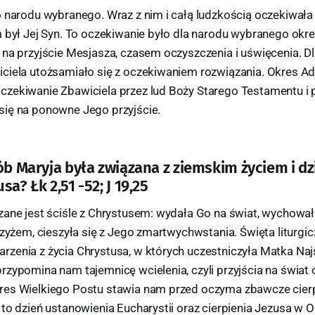
o narodu wybranego. Wraz z nim i całą ludzkością oczekiwała 
m był Jej Syn. To oczekiwanie było dla narodu wybranego ok
 na przyjście Mesjasza, czasem oczyszczenia i uświęcenia. Dl
ciela utożsamiało się z oczekiwaniem rozwiązania. Okres A
zekiwanie Zbawiciela przez lud Boży Starego Testamentu i
ię na ponowne Jego przyjście.
ób Maryja była związana z ziemskim życiem i dz
sa? Łk 2,51 -52; J 19,25
zane jest ściśle z Chrystusem: wydała Go na świat, wychował
rzyżem, cieszyła się z Jego zmartwychwstania. Święta liturgi
zenia z życia Chrystusa, w których uczestniczyła Matka Naj
rzypomina nam tajemnicę wcielenia, czyli przyjścia na świa
es Wielkiego Postu stawia nam przed oczyma zbawcze cierp
to dzień ustanowienia Eucharystii oraz cierpienia Jezusa w O