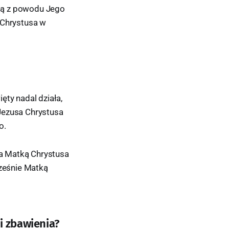
ią z powodu Jego
Chrystusa w
ęty nadal działa,
Jezusa Chrystusa
o.
a Matką Chrystusa
cześnie Matką
ii zbawienia?