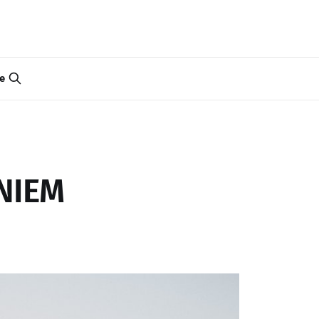
e
NIEM