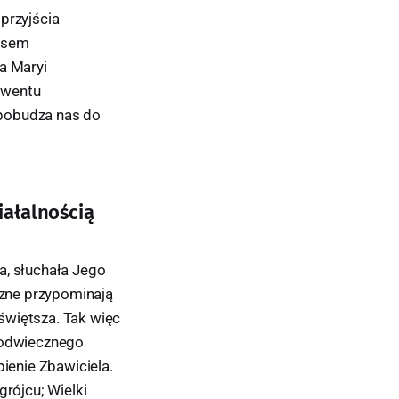
przyjścia
resem
a Maryi
dwentu
 pobudza nas do
iałalnością
a, słuchała Jego
czne przypominają
świętsza. Tak więc
t odwiecznego
ienie Zbawiciela.
grójcu; Wielki