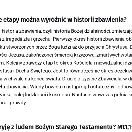
ne etapy można wyróżnić w historii zbawienia?
 historia zbawienia, czyli historia Bożej działalności, zmierzaj
z tragedii zła i grzechu. Pierwszy okres historii zbawienia ob
ku stworzonych przez Boga ludzi aż do przyjścia Chrystusa. D
ności Jezusa, zakończonej śmiercią krzyżową, zmartwychwsta
 Kolejny zbawczy etap to okres Kościoła i niewidzialnej dzi
stusa i Ducha Świętego. Jest to równocześnie okres oczeki
a w chwale na końcu świata. Drugie przyjście Zbawiciela, w dn
ła zbawienia. Wtedy bowiem nastąpi sąd ostateczny i odnow
wieka, całej ludzkości i kosmosu. Nastanie wówczas pełnia 
bra i prawdy.
aryję z ludem Bożym Starego Testamentu? Mt1,1