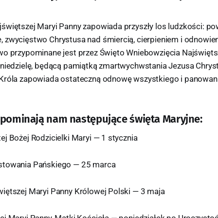
świętszej Maryi Panny zapowiada przyszły los ludzkości: p
 zwycięstwo Chrystusa nad śmiercią, cierpieniem i odnowien
wo przypominane jest przez Święto Wniebowzięcia Najświętsz
 niedzielę, będącą pamiątką zmartwychwstania Jezusa Chrys
Króla zapowiada ostateczną odnowę wszystkiego i panowani
ypominają nam następujące święta Maryjne:
j Bożej Rodzicielki Maryi — 1 stycznia
stowania Pańskiego — 25 marca
iętszej Maryi Panny Królowej Polski — 3 maja
ej Maryi Panny, Matki Kościoła — poniedziałek po Uroczysto