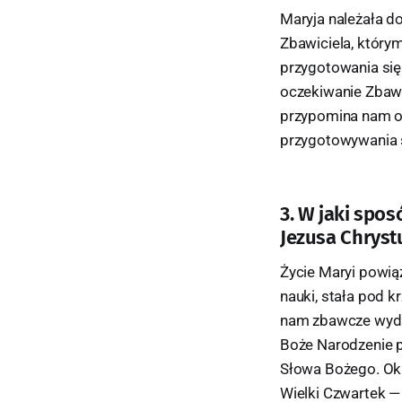
Maryja należała d
Zbawiciela, który
przygotowania się
oczekiwanie Zbawi
przypomina nam oc
przygotowywania s
3. W jaki spos
Jezusa Chrystu
Życie Maryi powią
nauki, stała pod k
nam zbawcze wydar
Boże Narodzenie p
Słowa Bożego. Okr
Wielki Czwartek — 