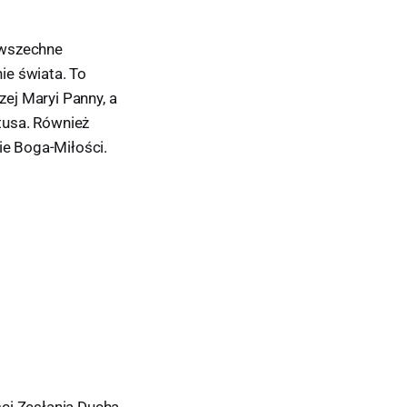
owszechne
ie świata. To
ej Maryi Panny, a
tusa. Również
e Boga-Miłości.
ści Zesłania Ducha