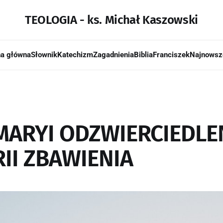
TEOLOGIA - ks. Michał Kaszowski
na główna
Słownik
Katechizm
Zagadnienia
Biblia
Franciszek
Najnowsz
 MARYI ODZWIERCIEDLE
II ZBAWIENIA