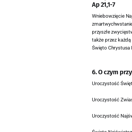
Ap 21,1-7
Wniebowzięcie Naj
zmartwychwstanie,
przyszłe zwycięst
także przez każdą
Święto Chrystusa 
6. O czym prz
Uroczystość Święte
Uroczystość Zwia
Uroczystość Najśw
Święto Najświętsz