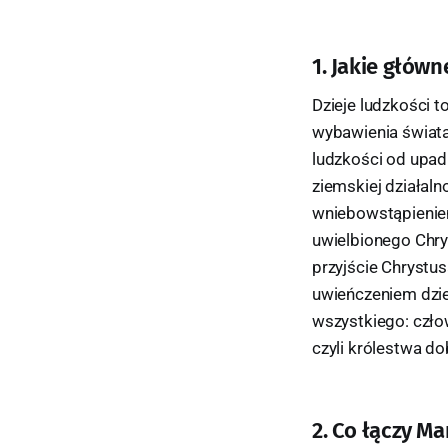
1. Jakie głów
Dzieje ludzkości to
wybawienia świata 
ludzkości od upad
ziemskiej działal
wniebowstąpieniem.
uwielbionego Chry
przyjście Chrystus
uwieńczeniem dzie
wszystkiego: czło
czyli królestwa do
2. Co łączy M