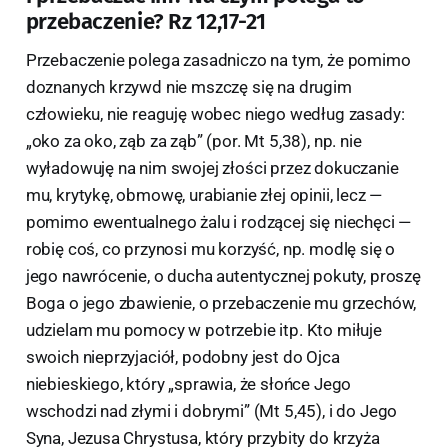
przebaczenie? Rz 12,17-21
Przebaczenie polega zasadniczo na tym, że pomimo
doznanych krzywd nie mszczę się na drugim
człowieku, nie reaguję wobec niego według zasady:
„oko za oko, ząb za ząb” (por. Mt 5,38), np. nie
wyładowuję na nim swojej złości przez dokuczanie
mu, krytykę, obmowę, urabianie złej opinii, lecz —
pomimo ewentualnego żalu i rodzącej się niechęci —
robię coś, co przynosi mu korzyść, np. modlę się o
jego nawrócenie, o ducha autentycznej pokuty, proszę
Boga o jego zbawienie, o przebaczenie mu grzechów,
udzielam mu pomocy w potrzebie itp. Kto miłuje
swoich nieprzyjaciół, podobny jest do Ojca
niebieskiego, który „sprawia, że słońce Jego
wschodzi nad złymi i dobrymi” (Mt 5,45), i do Jego
Syna, Jezusa Chrystusa, który przybity do krzyża