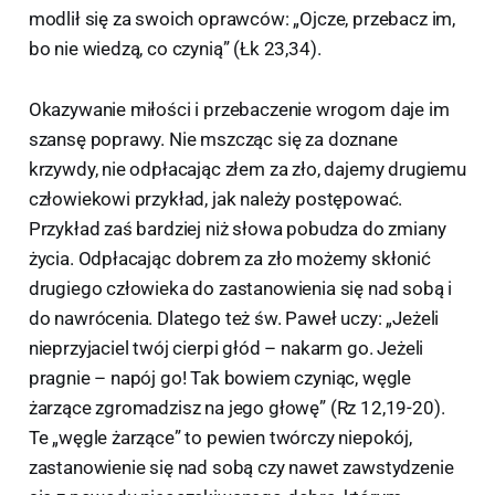
modlił się za swoich oprawców: „Ojcze, przebacz im,
bo nie wiedzą, co czynią” (Łk 23,34).
Okazywanie miłości i przebaczenie wrogom daje im
szansę poprawy. Nie mszcząc się za doznane
krzywdy, nie odpłacając złem za zło, dajemy drugiemu
człowiekowi przykład, jak należy postępować.
Przykład zaś bardziej niż słowa pobudza do zmiany
życia. Odpłacając dobrem za zło możemy skłonić
drugiego człowieka do zastanowienia się nad sobą i
do nawrócenia. Dlatego też św. Paweł uczy: „Jeżeli
nieprzyjaciel twój cierpi głód – nakarm go. Jeżeli
pragnie – napój go! Tak bowiem czyniąc, węgle
żarzące zgromadzisz na jego głowę” (Rz 12,19-20).
Te „węgle żarzące” to pewien twórczy niepokój,
zastanowienie się nad sobą czy nawet zawstydzenie