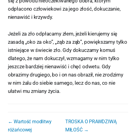
się z powodu nieoczekiwanego dobra, którym
odpłacono człowiekowi za jego złość, dokuczanie,
nienawiść i krzywdy.
Jeżeli za zło odpłacamy złem, jeżeli kierujemy się
zasadą „oko za oko”, „ząb za ząb”, powiększamy tylko
istniejące w świecie zło. Gdy dokuczamy komuś
dlatego, że nam dokuczył, wzmagamy w nim tylko
jeszcze bardziej nienawiść i chęć odwetu. Gdy
obrazimy drugiego, bo i on nas obraził, nie zrodzimy
w nim żalu do siebie samego, lecz do nas, co nie
ułatwi mu zmiany życia.
← Wartość modlitwy
TROSKA O PRAWDZIWĄ
różańcowej
MIŁOŚĆ →