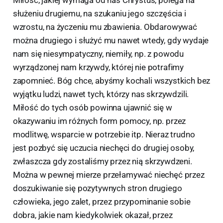
Miłość, jakiej wymaga od nas Chrystus, polega na
służeniu drugiemu, na szukaniu jego szczęścia i
wzrostu, na życzeniu mu zbawienia. Obdarowywać
można drugiego i służyć mu nawet wtedy, gdy wydaje
nam się niesympatyczny, niemiły, np. z powodu
wyrządzonej nam krzywdy, której nie potrafimy
zapomnieć. Bóg chce, abyśmy kochali wszystkich bez
wyjątku ludzi, nawet tych, którzy nas skrzywdzili.
Miłość do tych osób powinna ujawnić się w
okazywaniu im różnych form pomocy, np. przez
modlitwę, wsparcie w potrzebie itp. Nieraz trudno
jest pozbyć się uczucia niechęci do drugiej osoby,
zwłaszcza gdy zostaliśmy przez nią skrzywdzeni.
Można w pewnej mierze przełamywać niechęć przez
doszukiwanie się pozytywnych stron drugiego
człowieka, jego zalet, przez przypominanie sobie
dobra, jakie nam kiedykolwiek okazał, przez