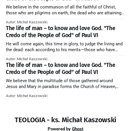
We believe in the communion of all the faithful of Christ,
those who are pilgrims on earth, the dead who are attaining
their purification, and the blessed in heaven, all together
Autor: Michał Kaszowski
forming one Church; and we believe that in this communion
The life of man – to know and love God. "The
the merciful love of God and His saints is
Credo of the People of God" of Paul VI
He will come again, this time in glory, to judge the living and
the dead: each according to his merits—those who have
responded to the love and piety of God going to eternal life,
Autor: Michał Kaszowski
those who have refused them to the end going to the fire that
The life of man – to know and love God. "The
is not
Credo of the People of God" of Paul VI
We believe that the multitude of those gathered around
Jesus and Mary in paradise forms the Church of Heaven,
where in eternal beatitude they see God as He is, and where
Autor: Michał Kaszowski
they also, in different degrees, are associated with the holy
angels in the divine rule exercised by Christ in
TEOLOGIA - ks. Michał Kaszowski
Powered by
Ghost