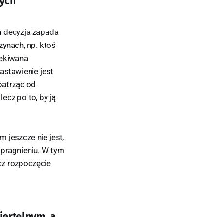
nych
a decyzja zapada
zynach, np. ktoś
zekiwana
stawienie jest
patrząc od
ecz po to, by ją
 jeszcze nie jest,
 pragnieniu. W tym
cz rozpoczęcie
iertelnym, a