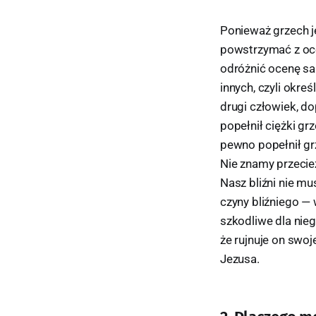
Ponieważ grzech j
powstrzymać z oce
odróżnić ocenę s
innych, czyli okre
drugi człowiek, d
popełnił ciężki gr
pewno popełnił grz
Nie znamy przecież
Nasz bliźni nie mu
czyny bliźniego —
szkodliwe dla nieg
że rujnuje on swoj
Jezusa.