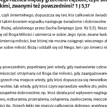
kimi, zwanymi też powszednimi? 1 J 5,17
 czyli śmiertelnego, dopuszcza się ten, kto całkowicie świa
. W takim bowiem wypadku następuje świadome i dobrowolne 
 Bożej, udzielonego przez Ducha Świętego (por. Rz 5,5). Niszc
ię od Boga-Miłości i uśmierca w sobie Jego życie, zwane łas
 śmiercią miłości, bez której nie można osiągnąć wiecznego z
 sobie miłość Bożą i oddalił się od Niego, ten i po śmierci n
y powszednim, popełniany jest wtedy, gdy nastawienie człowi
 zniszczyć otrzymany od Boga dar miłości, gdy zaangażowanie 
 grzech ma miejsce wtedy, gdy ktoś dopuszcza się niewielkie
olnie, lub wtedy, gdy ktoś czyni wprawdzie wielkie zło, jedn
ezupełnie dobrowolnie, np. ktoś działa pod wpływem nagłeg
wu, wzburzenia, przerażenia, osłupienia, zaskoczenia, nieoc
ci itp. Grzech lekki nie niszczy całkowicie dobrego, wypływa