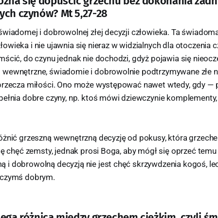
ożna się dopuścić grzechu bez dokonania żad
ych czynów? Mt 5,27-28
świadomej i dobrowolnej złej decyzji człowieka. Ta świadom
wieka i nie ujawnia się nieraz w widzialnych dla otoczenia c
mścić, do czynu jednak nie dochodzi, gdyż pojawia się nieoc
wewnętrzne, świadomie i dobrowolnie podtrzymywane złe na
przecza miłości. Ono może występować nawet wtedy, gdy — 
ełnia dobre czyny, np. ktoś mówi dziewczynie komplementy, l
óżnić grzeszną wewnętrzną decyzję od pokusy, która grzechem
ię chęć zemsty, jednak prosi Boga, aby mógł się oprzeć temu
i dobrowolną decyzją nie jest chęć skrzywdzenia kogoś, le
 czymś dobrym.
lega różnica między grzechem ciężkim, czyli śm