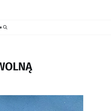
e
OWOLNĄ