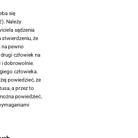
eba się
). Należy
iciela sądzenia
 stwierdzeniu, że
, na pewno
 drugi człowiek na
 i dobrowolnie.
ugiego człowieka.
żej powiedzieć, że
usa, a przez to
a można powiedzieć,
z wymaganiami