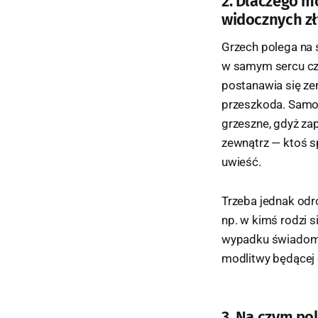
2. Dlaczego m
widocznych zł
Grzech polega na 
w samym sercu czło
postanawia się ze
przeszkoda. Samo 
grzeszne, gdyż za
zewnątrz — ktoś sp
uwieść.
Trzeba jednak odr
np. w kimś rodzi s
wypadku świadomą 
modlitwy będącej
3. Na czym po