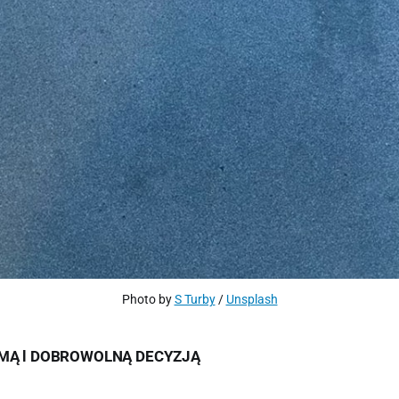
Photo by 
S Turby
 / 
Unsplash
MĄ l DOBROWOLNĄ DECYZJĄ