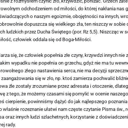
śnie z rozmysłem czynić zło, krzywdzić, poniżać. Grzech zate
wolnym odchodzeniem od miłości, do której nakłania nas gł
iadczących o naszym egoizmie, obojętności na innych, wrog
browolnie dopuszcza się wielkiego zła, ten niszczy w sobie 
ch ludzkich przez Ducha Świętego (por. Rz 5,5). Niszcząc w s
łość, człowiek oddala się od Boga-Miłości.
rza się, że człowiek popełnia złe czyny, krzywdzi innych nie 
takim wypadku nie popełnia on grzechu, gdyż nie ma tu wewn
owolnego złego nastawienia serca, nie ma decyzji sprzecznej
aangażowania się w zło, np. ktoś zamierza pochwalić bliźn
wa źle zostały zrozumiane przez adresata i otoczenie, dlateg
wę z tego, że możemy czasami się pomylić w ocenie naszego
 cierpienie, powinniśmy dążyć do jak najlepszego poznania t
To właśnie rozeznanie ułatwi nam częste czytanie Pisma św., 
a oraz innych ludzi szlachetnych, korzystanie z doświadczen
ej rady.