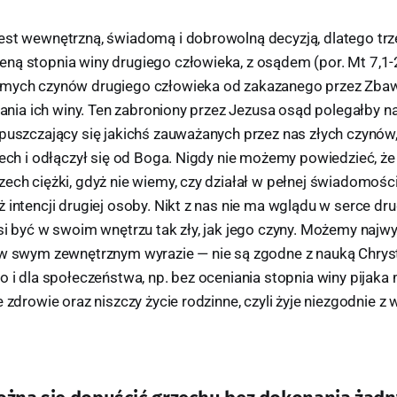
est wewnętrzną, świadomą i dobrowolną decyzją, dlatego trz
ną stopnia winy drugiego człowieka, z osądem (por. Mt 7,1-2
amych czynów drugiego człowieka od zakazanego przez Zbaw
ślania ich winy. Ten zabroniony przez Jezusa osąd polegałby na
opuszczający się jakichś zauważanych przez nas złych czynów
zech i odłączył się od Boga. Nigdy nie możemy powiedzieć, że
ech ciężki, gdyż nie wiemy, czy działał w pełnej świadomości
 intencji drugiej osoby. Nikt z nas nie ma wglądu w serce dr
si być w swoim wnętrzu tak zły, jak jego czyny. Możemy najwy
 w swym zewnętrznym wyrazie — nie są zgodne z nauką Chryst
o i dla społeczeństwa, np. bez oceniania stopnia winy pijak
e zdrowie oraz niszczy życie rodzinne, czyli żyje niezgodnie 