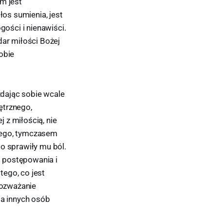
m jest
os sumienia, jest
ości i nienawiści.
dar miłości Bożej
obie
zdając sobie wcale
ętrznego,
 z miłością, nie
iego, tymczasem
o sprawiły mu ból.
 postępowania i
ego, co jest
rozważanie
ia innych osób