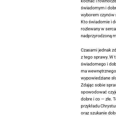
kochać i równocze
świadomym i dobro
wyborem czynów św
Kto świadomie i do
rozlewany w serca
nadprzyrodzoną mi
Czasami jednak zda
z tego sprawy. W 
świadomego i dobr
ma wewnętrznego z
wypowiedziane sło
Zdając sobie spra
spowodować czyjeś
dobre i co — złe. 
przykładu Chrystus
oraz szukanie dobr