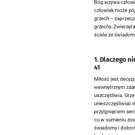
Bóg wzywa człowie
człowiek może pój
grzech – zaprzecz
grzechy. Zwierzęta
ściśle ze świadom
1. Dlaczego ni
41
Miłość jest decyzj
wewnętrznym zaan
uszczęśliwia. Grze
unieszczęśliwiać i
przylgnięciem ser
co w sumieniu zost
świadomy i dobrow