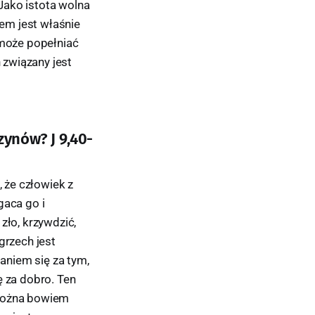
Jako istota wolna
em jest właśnie
 może popełniać
 związany jest
zynów? J 9,40-
, że człowiek z
aca go i
zło, krzywdzić,
grzech jest
aniem się za tym,
ę za dobro. Ten
 można bowiem