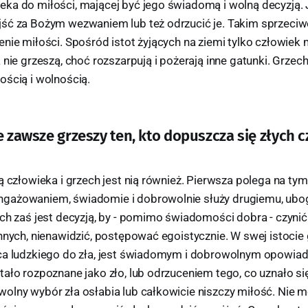
ka do miłości, mającej być jego świadomą i wolną decyzją. 
ść za Bożym wezwaniem lub też odrzucić je. Takim sprzeciw
enie miłości. Spośród istot żyjących na ziemi tylko człowiek
 nie grzeszą, choć rozszarpują i pożerają inne gatunki. Grzech
ością i wolnością.
e zawsze grzeszy ten, kto dopuszcza się złych c
ą człowieka i grzech jest nią również. Pierwsza polega na tym
gażowaniem, świadomie i dobrowolnie służy drugiemu, ubog
ch zaś jest decyzją, by - pomimo świadomości dobra - czynić 
nnych, nienawidzić, postępować egoistycznie. W swej istocie 
ca ludzkiego do zła, jest świadomym i dobrowolnym opowiad
ało rozpoznane jako zło, lub odrzuceniem tego, co uznało si
olny wybór zła osłabia lub całkowicie niszczy miłość. Nie