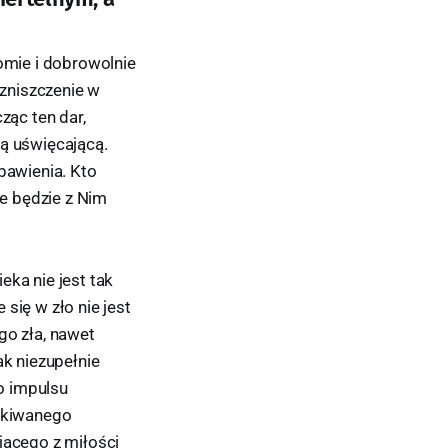
domie i dobrowolnie
zniszczenie w
ząc ten dar,
ką uświęcającą.
bawienia. Kto
ie będzie z Nim
eka nie jest tak
się w zło nie jest
go zła, nawet
ak niezupełnie
o impulsu
zekiwanego
jącego z miłości