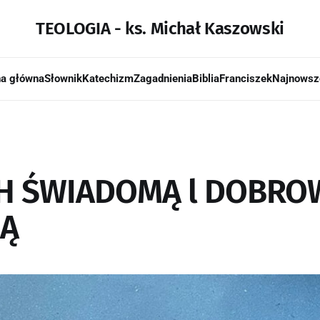
TEOLOGIA - ks. Michał Kaszowski
na główna
Słownik
Katechizm
Zagadnienia
Biblia
Franciszek
Najnowsz
H ŚWIADOMĄ l DOBR
JĄ