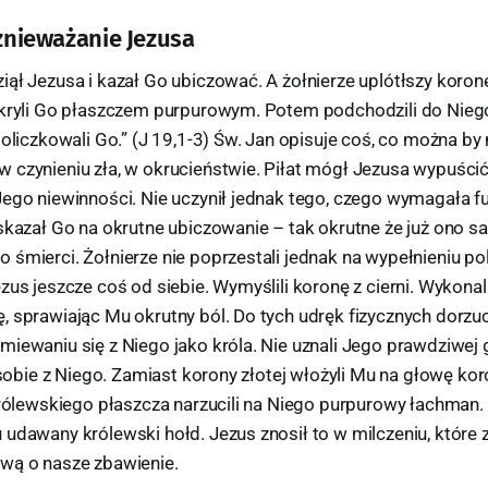
 znieważanie Jezusa
ął Jezusa i kazał Go ubiczować. A żołnierze uplótłszy koronę 
okryli Go płaszczem purpurowym. Potem podchodzili do Niego 
policzkowali Go.” (J 19,1-3) Św. Jan opisuje coś, co można b
 czynieniu zła, w okrucieństwie. Piłat mógł Jezusa wypuści
Jego niewinności. Nie uczynił jednak tego, czego wymagała 
 skazał Go na okrutne ubiczowanie – tak okrutne że już ono
śmierci. Żołnierze nie poprzestali jednak na wypełnieniu pol
zus jeszcze coś od siebie. Wymyślili koronę z cierni. Wykonali 
 sprawiając Mu okrutny ból. Do tych udręk fizycznych dorzuci
miewaniu się z Niego jako króla. Nie uznali Jego prawdziwej
i sobie z Niego. Zamiast korony złotej włożyli Mu na głowę ko
królewskiego płaszcza narzucili na Niego purpurowy łachman. 
 udawany królewski hołd. Jezus znosił to w milczeniu, które
wą o nasze zbawienie.