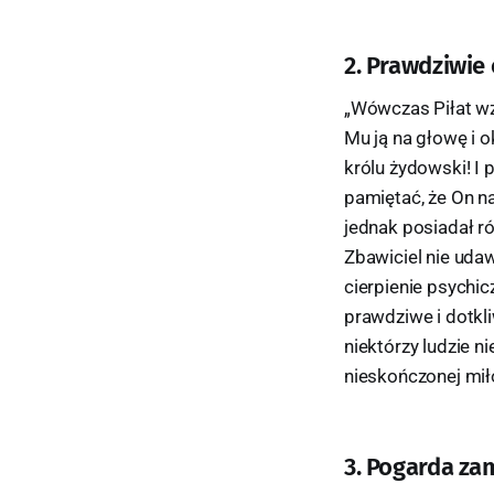
2. Prawdziwie 
„Wówczas Piłat wzi
Mu ją na głowę i 
królu żydowski! I 
pamiętać, że On na
jednak posiadał ró
Zbawiciel nie udaw
cierpienie psychic
prawdziwe i dotkli
niektórzy ludzie n
nieskończonej mił
3. Pogarda zam