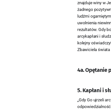
znajduje winy w Je
żadnego pozytywne
ludźmi ogarniętymi
uwolnienia niewin
rezultatów. Gdy b
arcykapłani i słudz
kolejny oświadczył
Zbawiciela świata 
4a. Opętanie p
5. Kapłani i s
„Gdy Go ujrzeli arc
odpowiedzialność p