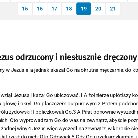
15
16
17
18
19
20
21
zus odrzucony i niesłusznie dręczony
winy w Jezusie, a jednak skazał Go na okrutne męczarnie, do k
ziął Jezusa i kazał Go ubiczować.1 A żołnierze uplótłszy kor
na głowę i okryli Go płaszczem purpurowym.2 Potem podchodz
królu żydowski! I policzkowali Go.3 A Piłat ponownie wyszedł 
ich: Oto wyprowadzam Go do was na zewnątrz, abyście poznal
 żadnej winy.4 Jezus więc wyszedł na zewnątrz, w koronie cie
at rzekł do nich: Oto Człowiek.5 Gdy Go ujrzeli arcykapłani i 