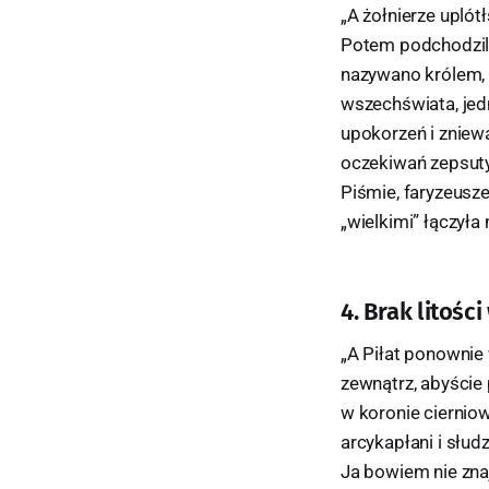
„A żołnierze uplót
Potem podchodzili 
nazywano królem, 
wszechświata, jed
upokorzeń i zniewa
oczekiwań zepsutyc
Piśmie, faryzeusze,
„wielkimi” łączył
4. Brak litośc
„A Piłat ponownie
zewnątrz, abyście 
w koronie cierniow
arcykapłani i słudz
Ja bowiem nie znaj