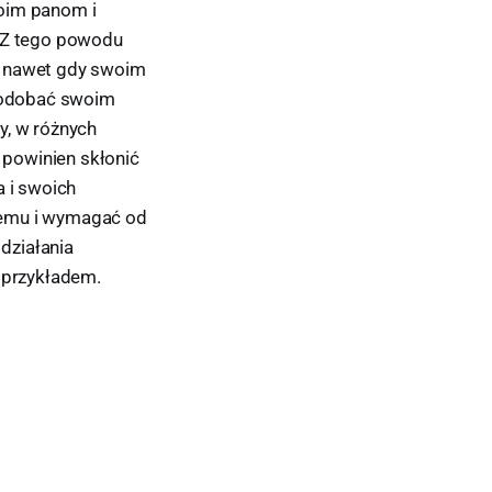
woim panom i
. Z tego powodu
A nawet gdy swoim
ypodobać swoim
y, w różnych
 powinien skłonić
 i swoich
emu i wymagać od
działania
 przykładem.