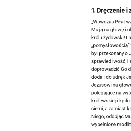
1. Dręczenie i
„Wówczas Piłat wzi
Mu ją na głowę i 
królu żydowski! I 
„pomysłowością” w
był przekonany o 
sprawiedliwość, i
doprowadzić Go do 
dodali do udręk Je
Jezusowi na głowę,
polegające na wyś
królewskiej i kpil
cierni, a zamiast 
Niego, oddając Mu
wypełnione modlit