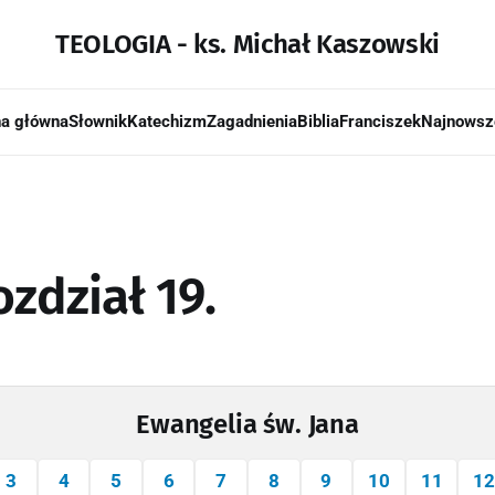
TEOLOGIA - ks. Michał Kaszowski
na główna
Słownik
Katechizm
Zagadnienia
Biblia
Franciszek
Najnowsz
ozdział 19.
Ewangelia św. Jana
3
4
5
6
7
8
9
10
11
12