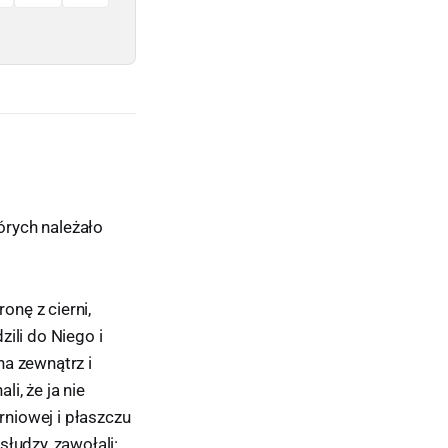
tórych należało
onę z cierni,
ili do Niego i
na zewnątrz i
i, że ja nie
rniowej i płaszczu
słudzy, zawołali: