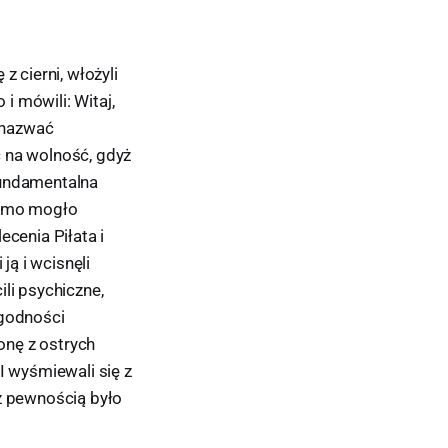
z cierni, włożyli
i mówili: Witaj,
y nazwać
ć na wolność, gdyż
fundamentalna
 samo mogło
ecenia Piłata i
ją i wcisnęli
li psychiczne,
 godności
ronę z ostrych
I wyśmiewali się z
 z pewnością było