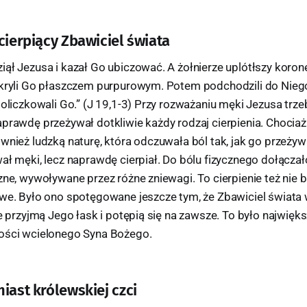
cierpiący Zbawiciel świata
ął Jezusa i kazał Go ubiczować. A żołnierze uplótłszy koronę 
okryli Go płaszczem purpurowym. Potem podchodzili do Niego 
policzkowali Go.” (J 19,1-3) Przy rozważaniu męki Jezusa trz
prawdę przeżywał dotkliwie każdy rodzaj cierpienia. Chociaż
wnież ludzką naturę, która odczuwała ból tak, jak go przeży
ał męki, lecz naprawdę cierpiał. Do bólu fizycznego dołączał
zne, wywoływane przez różne zniewagi. To cierpienie też nie 
we. Było ono spotęgowane jeszcze tym, że Zbawiciel świata w
ie przyjmą Jego łask i potępią się na zawsze. To było najwięk
ości wcielonego Syna Bożego.
iast królewskiej czci