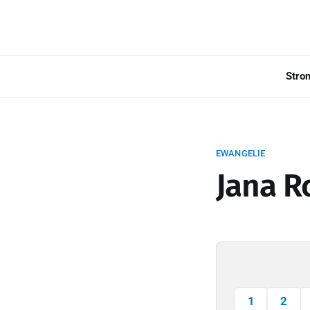
Stro
EWANGELIE
Jana R
1
2