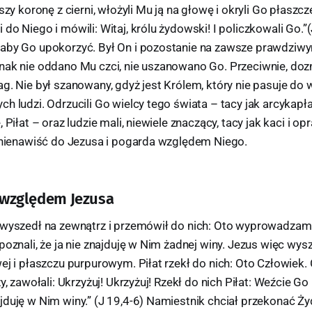
łszy koronę z cierni, włożyli Mu ją na głowę i okryli Go płas
do Niego i mówili: Witaj, królu żydowski! I policzkowali Go.”
aby Go upokorzyć. Był On i pozostanie na zawsze prawdziw
nak nie oddano Mu czci, nie uszanowano Go. Przeciwnie, dozn
g. Nie był szanowany, gdyż jest Królem, który nie pasuje do 
h ludzi. Odrzucili Go wielcy tego świata – tacy jak arcykapła
 Piłat – oraz ludzie mali, niewiele znaczący, tacy jak kaci i op
a nienawiść do Jezusa i pogarda względem Niego.
i względem Jezusa
 wyszedł na zewnątrz i przemówił do nich: Oto wyprowadza
poznali, że ja nie znajduję w Nim żadnej winy. Jezus więc wys
ej i płaszczu purpurowym. Piłat rzekł do nich: Oto Człowiek. 
y, zawołali: Ukrzyżuj! Ukrzyżuj! Rzekł do nich Piłat: Weźcie Go 
duję w Nim winy.” (J 19,4-6) Namiestnik chciał przekonać Ży