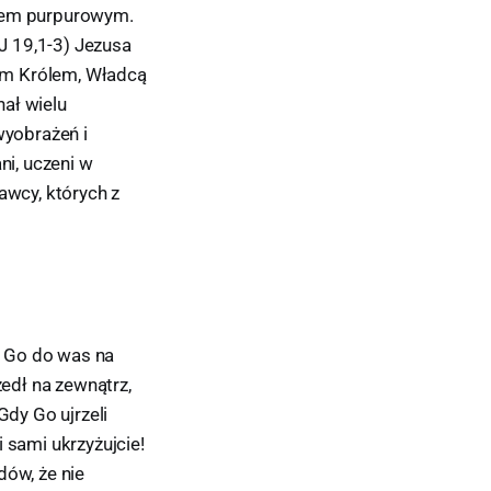
zczem purpurowym.
(J 19,1-3) Jezusa
ym Królem, Władcą
ał wielu
wyobrażeń i
ni, uczeni w
rawcy, których z
m Go do was na
zedł na zewnątrz,
Gdy Go ujrzeli
i sami ukrzyżujcie!
dów, że nie