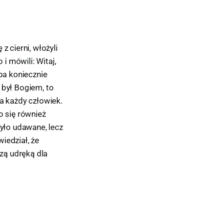
z cierni, włożyli
i mówili: Witaj,
eba koniecznie
 był Bogiem, to
wa każdy człowiek.
o się również
było udawane, lecz
iedział, że
szą udręką dla