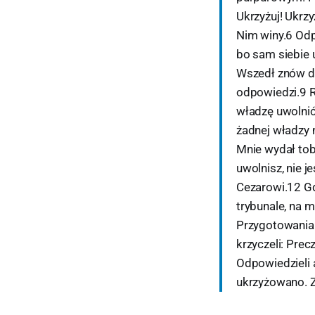
Ukrzyżuj! Ukrzy
Nim winy.6 Od
bo sam siebie u
Wszedł znów do
odpowiedzi.9 R
władzę uwolnić
żadnej władzy n
Mnie wydał tobi
uwolnisz, nie j
Cezarowi.12 Gd
trybunale, na 
Przygotowania 
krzyczeli: Prec
Odpowiedzieli 
ukrzyżowano. Z