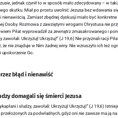
zusie, jednak czynił to w sposób mało zdecydowany – w taki,
go skutku. Miał po prostu uwolnić Jezusa bez wdawania się
 nienawiścią. Zamiast zbędnej dyskusji miało być konkretne 
nej Osoby. Rozmowa z zawziętymi wrogami Chrystusa nie prz
owiem Piłat wyprowadził za zewnątrz zmasakrowanego i pon
y zawołali: Ukrzyżuj! Ukrzyżuj!” (J 19,6) Nie przyznali racji Pił
, że nie znajduje w Nim żadnej winy. Nie wzruszyło ich też og
i upokorzenie Go.
rzez błąd i nienawiść
łudzy domagali się śmierci Jezusa
ykapłani i słudzy, zawołali: Ukrzyżuj! Ukrzyżuj!” (J 19,6) Istnie
rzełożonych za podwładnych, gdyż oni nie zawsze ma ją na ty