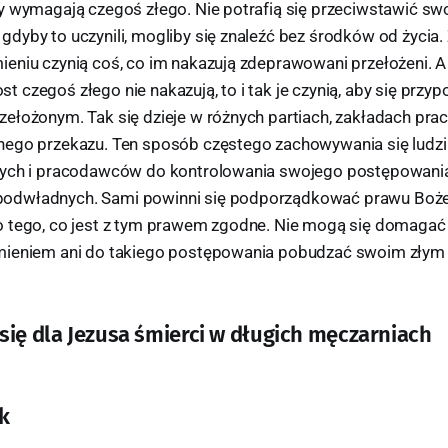
y wymagają czegoś złego. Nie potrafią się przeciwstawić s
dyby to uczynili, mogliby się znaleźć bez środków od życia
eniu czynią coś, co im nakazują zdeprawowani przełożeni. 
 czegoś złego nie nakazują, to i tak je czynią, aby się prz
ełożonym. Tak się dzieje w różnych partiach, zakładach prac
ego przekazu. Ten sposób częstego zachowywania się ludzi
nych i pracodawców do kontrolowania swojego postępowania
odwładnych. Sami powinni się podporządkować prawu Boż
 tego, co jest z tym prawem zgodne. Nie mogą się domagać 
mieniem ani do takiego postępowania pobudzać swoim złym
się dla Jezusa śmierci w długich męczarniach
k