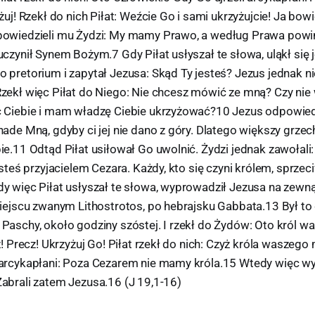
żuj! Rzekł do nich Piłat: Weźcie Go i sami ukrzyżujcie! Ja bow
powiedzieli mu Żydzi: My mamy Prawo, a według Prawa powi
czynił Synem Bożym.7 Gdy Piłat usłyszał te słowa, uląkł się 
 pretorium i zapytał Jezusa: Skąd Ty jesteś? Jezus jednak n
zekł więc Piłat do Niego: Nie chcesz mówić ze mną? Czy nie
 Ciebie i mam władzę Ciebie ukrzyżować?10 Jezus odpowiedz
ade Mną, gdyby ci jej nie dano z góry. Dlatego większy grzec
e.11 Odtąd Piłat usiłował Go uwolnić. Żydzi jednak zawołali:
esteś przyjacielem Cezara. Każdy, kto się czyni królem, sprzeci
y więc Piłat usłyszał te słowa, wyprowadził Jezusa na zewnąt
miejscu zwanym Lithostrotos, po hebrajsku Gabbata.13 Był to
Paschy, około godziny szóstej. I rzekł do Żydów: Oto król wa
z! Precz! Ukrzyżuj Go! Piłat rzekł do nich: Czyż króla wasze
arcykapłani: Poza Cezarem nie mamy króla.15 Wtedy więc wy
abrali zatem Jezusa.16 (J 19,1-16)