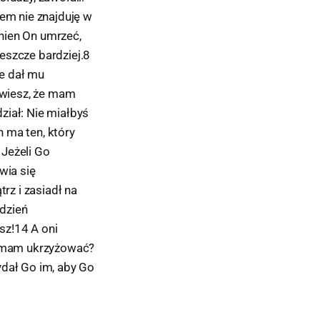
iem nie znajduję w
nien On umrzeć,
jeszcze bardziej.8
ie dał mu
 wiesz, że mam
iał: Nie miałbyś
h ma ten, który
 Jeżeli Go
wia się
rz i zasiadł na
 dzień
sz!14 A oni
go mam ukrzyżować?
dał Go im, aby Go