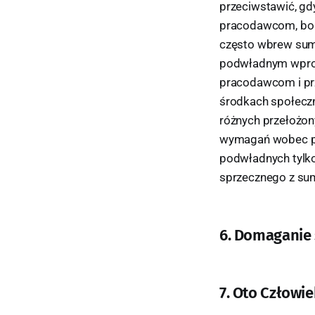
przeciwstawić, gd
pracodawcom, bo g
często wbrew sumi
podwładnym wprost
pracodawcom i prz
środkach społeczn
różnych przełożo
wymagań wobec p
podwładnych tylko
sprzecznego z su
6. Domaganie 
7. Oto Człowie