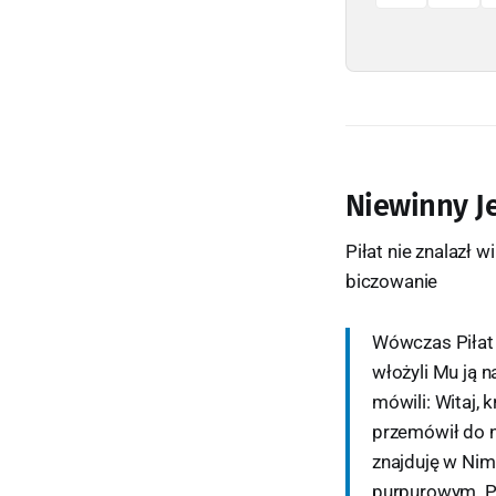
Niewinny Je
Piłat nie znalazł 
biczowanie
Wówczas Piłat w
włożyli Mu ją 
mówili: Witaj, 
przemówił do n
znajduję w Nim
purpurowym. Pił