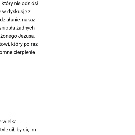
 który nie odniósł
 w dyskusję z
działanie: nakaz
yniosła żadnych
iżonego Jezusa,
atowi, który po raz
romne cierpienie
je wielka
le sił, by się im