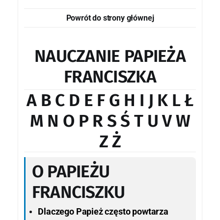
Powrót do strony głównej
NAUCZANIE PAPIEŻA
FRANCISZKA
A B C D E F G H I J K L Ł
M N O P R S Ś T U V W
Z Ż
O PAPIEŻU
FRANCISZKU
Dlaczego Papież często powtarza