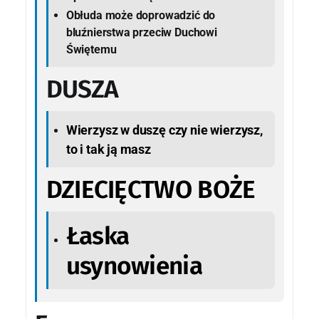
Obłuda może doprowadzić do
bluźnierstwa przeciw Duchowi
Świętemu
DUSZA
Wierzysz w duszę czy nie wierzysz,
to i tak ją masz
DZIECIĘCTWO BOŻE
Łaska
usynowienia