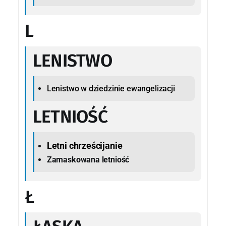
L
LENISTWO
Lenistwo w dziedzinie ewangelizacji
LETNIOŚĆ
Letni chrześcijanie
Zamaskowana letniość
Ł