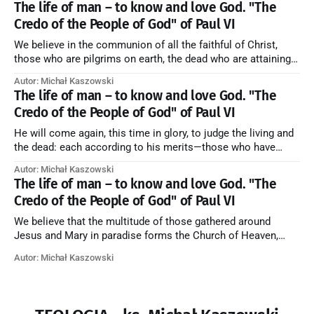
The life of man – to know and love God. "The
Credo of the People of God" of Paul VI
We believe in the communion of all the faithful of Christ,
those who are pilgrims on earth, the dead who are attaining
their purification, and the blessed in heaven, all together
Autor: Michał Kaszowski
forming one Church; and we believe that in this communion
The life of man – to know and love God. "The
the merciful love of God and His saints is
Credo of the People of God" of Paul VI
He will come again, this time in glory, to judge the living and
the dead: each according to his merits—those who have
responded to the love and piety of God going to eternal life,
Autor: Michał Kaszowski
those who have refused them to the end going to the fire that
The life of man – to know and love God. "The
is not
Credo of the People of God" of Paul VI
We believe that the multitude of those gathered around
Jesus and Mary in paradise forms the Church of Heaven,
where in eternal beatitude they see God as He is, and where
Autor: Michał Kaszowski
they also, in different degrees, are associated with the holy
angels in the divine rule exercised by Christ in