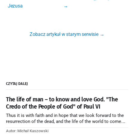
Jezusa
→
Zobacz artykuł w starym serwisie →
CZYTAJ DALEJ
The life of man – to know and love God. "The
Credo of the People of God" of Paul VI
Thus it is with faith and in hope that we look forward to the
resurrection of the dead, and the life of the world to come.
Blessed be God Thrice Holy. Amen. ← Back to Index Zobacz
Autor: Michał Kaszowski
artykuł w starym serwisie →