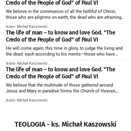
Credo of the People of God" of Paul VI
We believe in the communion of all the faithful of Christ,
those who are pilgrims on earth, the dead who are attaining
their purification, and the blessed in heaven, all together
Autor: Michał Kaszowski
forming one Church; and we believe that in this communion
The life of man – to know and love God. "The
the merciful love of God and His saints is
Credo of the People of God" of Paul VI
He will come again, this time in glory, to judge the living and
the dead: each according to his merits—those who have
responded to the love and piety of God going to eternal life,
Autor: Michał Kaszowski
those who have refused them to the end going to the fire that
The life of man – to know and love God. "The
is not
Credo of the People of God" of Paul VI
We believe that the multitude of those gathered around
Jesus and Mary in paradise forms the Church of Heaven,
where in eternal beatitude they see God as He is, and where
Autor: Michał Kaszowski
they also, in different degrees, are associated with the holy
angels in the divine rule exercised by Christ in
TEOLOGIA - ks. Michał Kaszowski