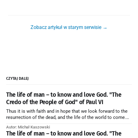
Zobacz artykuł w starym serwisie →
CZYTAJ DALEJ
The life of man – to know and love God. "The
Credo of the People of God" of Paul VI
Thus it is with faith and in hope that we look forward to the
resurrection of the dead, and the life of the world to come.
Blessed be God Thrice Holy. Amen. ← Back to Index Zobacz
Autor: Michał Kaszowski
artykuł w starym serwisie →
The life of man – to know and love God. "The