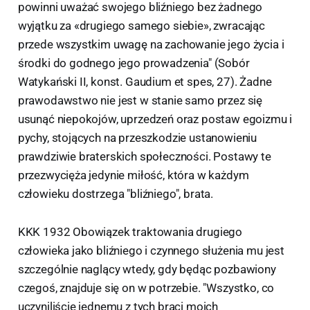
powinni uważać swojego bliźniego bez żadnego
wyjątku za «drugiego samego siebie», zwracając
przede wszystkim uwagę na zachowanie jego życia i
środki do godnego jego prowadzenia" (Sobór
Watykański II, konst. Gaudium et spes, 27). Żadne
prawodawstwo nie jest w stanie samo przez się
usunąć niepokojów, uprzedzeń oraz postaw egoizmu i
pychy, stojących na przeszkodzie ustanowieniu
prawdziwie braterskich społeczności. Postawy te
przezwycięża jedynie miłość, która w każdym
człowieku dostrzega "bliźniego", brata.
KKK 1932 Obowiązek traktowania drugiego
człowieka jako bliźniego i czynnego służenia mu jest
szczególnie naglący wtedy, gdy będąc pozbawiony
czegoś, znajduje się on w potrzebie. "Wszystko, co
uczyniliście jednemu z tych braci moich