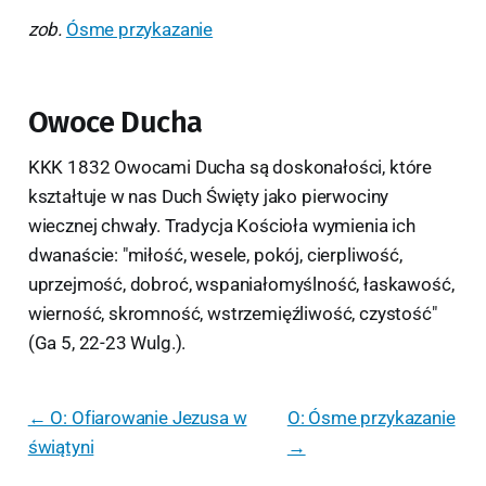
zob.
Ósme przykazanie
Owoce Ducha
KKK 1832 Owocami Ducha są doskonałości, które
kształtuje w nas Duch Święty jako pierwociny
wiecznej chwały. Tradycja Kościoła wymienia ich
dwanaście: "miłość, wesele, pokój, cierpliwość,
uprzejmość, dobroć, wspaniałomyślność, łaskawość,
wierność, skromność, wstrzemięźliwość, czystość"
(Ga 5, 22-23 Wulg.).
← O: Ofiarowanie Jezusa w
O: Ósme przykazanie
świątyni
→