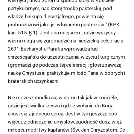
wiernych, utworzoną na sposób stały w Kościele
partykularnym, nad którą troskę pasterską, pod
władzą biskupa diecezjalnego, powierza się
proboszczowi jako jej własnemu pasterzowi" (KPK,
kan. 515, § 1). Jest ona miejscem, gdzie wszyscy
wierni mogą się zgromadzić na niedzielną celebrację
2691 Eucharystii. Parafia wprowadza lud
chrześcijański do uczestniczenia w życiu liturgicznym
i gromadzi go podczas tej celebracji; głosi zbawczą
naukę Chrystusa; praktykuje miłość Pana w dobrych i
braterskich uczynkach:
Nie możesz modlić się w domu tak jak w kościele,
gdzie jest wielka rzesza i gdzie wołanie do Boga
unosi się z jednego serca. Jest w tym jeszcze coś
więcej: zjednoczenie umysłów, zgodność dusz, więź
miłości, modlitwy kapłanów (Św. Jan Chryzostom, De