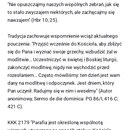
"Nie opuszczajmy naszych wspólnych zebrań, jak się
to stało zwyczajem niektórych, ale zachęcajmy się
nawzajem" (Hbr 10, 25).
Tradycja zachowuje wspomnienie wciąż aktualnego
pouczenia: "Przyjść wcześnie do Kościoła, aby zbliżyć
się do Pana i wyznać swoje grzechy, wzbudzić żal w
modlitwie... Uczestniczyć w świętej i Boskiej liturgii,
zakończyć modlitwę, nigdy nie wychodzić przed
rozesłaniem... Często mówiliśmy: ten dzień jest wam
dany na modlitwę i odpoczynek. Jest dniem, który
Pan uczynił. Radujmy się w nim i weselmy" (Autor
anonimowy, Sermo de die dominica: PG 86/I, 416 C;
421 C).
KKK 2179 "Parafia jest określoną wspólnotą