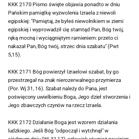
KKK 2170 Pismo święte objawia ponadto w dniu
Pańskim pamiątkę wyzwolenia Izraela z niewoli
egipskiej: "Pamiętaj, że byłeś niewolnikiem w ziemi
egipskiej i wyprowadził cię stamtąd Pan, Bóg twój,
ręką mocną i wyciągniętym ramieniem: przeto ci
nakazał Pan, Bóg twój, strzec dnia szabatu" (Pwt
5,15).
KKK 2171 Bóg powierzył Izraelowi szabat, by go
przestrzegał na znak nierozerwalnego przymierza
(Por. Wj 31, 16). Szabat należy do Pana, jest
poświęcony uwielbieniu Boga, Jego dzieł stworzenia i
Jego zbawczych czynów na rzecz Izraela.
KKK 2172 Działanie Boga jest wzorem działania
ludzkiego. Jeśli Bóg "odpoczął i wytchnął" w
siódmym dniu (Wj 31,17), człowiek również powinien