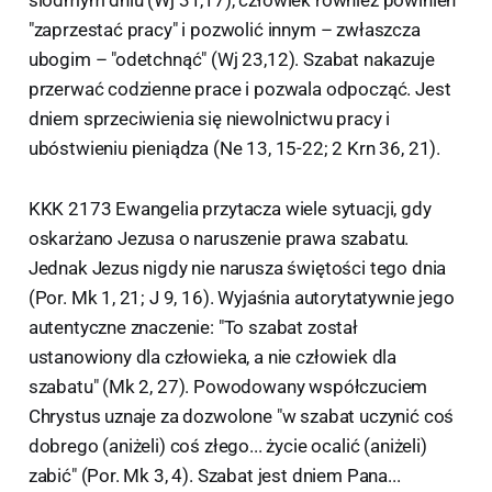
"zaprzestać pracy" i pozwolić innym – zwłaszcza
ubogim – "odetchnąć" (Wj 23,12). Szabat nakazuje
przerwać codzienne prace i pozwala odpocząć. Jest
dniem sprzeciwienia się niewolnictwu pracy i
ubóstwieniu pieniądza (Ne 13, 15-22; 2 Krn 36, 21).
KKK 2173 Ewangelia przytacza wiele sytuacji, gdy
oskarżano Jezusa o naruszenie prawa szabatu.
Jednak Jezus nigdy nie narusza świętości tego dnia
(Por. Mk 1, 21; J 9, 16). Wyjaśnia autorytatywnie jego
autentyczne znaczenie: "To szabat został
ustanowiony dla człowieka, a nie człowiek dla
szabatu" (Mk 2, 27). Powodowany współczuciem
Chrystus uznaje za dozwolone "w szabat uczynić coś
dobrego (aniżeli) coś złego... życie ocalić (aniżeli)
zabić" (Por. Mk 3, 4). Szabat jest dniem Pana...