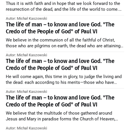
Thus it is with faith and in hope that we look forward to the
resurrection of the dead, and the life of the world to come.
Blessed be God Thrice Holy. Amen. ← Back to Index Zobacz
Autor: Michał Kaszowski
artykuł w starym serwisie →
The life of man – to know and love God. "The
Credo of the People of God" of Paul VI
We believe in the communion of all the faithful of Christ,
those who are pilgrims on earth, the dead who are attaining
their purification, and the blessed in heaven, all together
Autor: Michał Kaszowski
forming one Church; and we believe that in this communion
The life of man – to know and love God. "The
the merciful love of God and His saints is
Credo of the People of God" of Paul VI
He will come again, this time in glory, to judge the living and
the dead: each according to his merits—those who have
responded to the love and piety of God going to eternal life,
Autor: Michał Kaszowski
those who have refused them to the end going to the fire that
The life of man – to know and love God. "The
is not
Credo of the People of God" of Paul VI
We believe that the multitude of those gathered around
Jesus and Mary in paradise forms the Church of Heaven,
where in eternal beatitude they see God as He is, and where
Autor: Michał Kaszowski