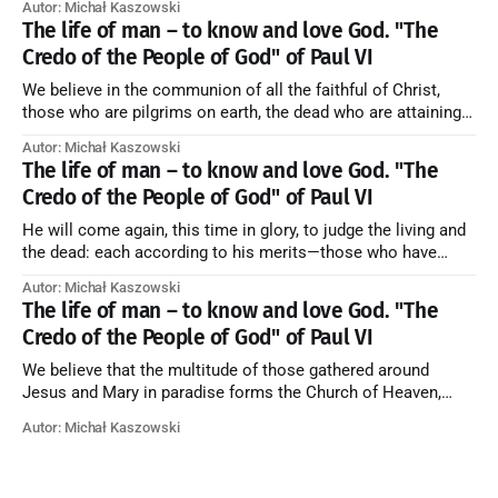
Autor: Michał Kaszowski
artykuł w starym serwisie →
The life of man – to know and love God. "The
Credo of the People of God" of Paul VI
We believe in the communion of all the faithful of Christ,
those who are pilgrims on earth, the dead who are attaining
their purification, and the blessed in heaven, all together
Autor: Michał Kaszowski
forming one Church; and we believe that in this communion
The life of man – to know and love God. "The
the merciful love of God and His saints is
Credo of the People of God" of Paul VI
He will come again, this time in glory, to judge the living and
the dead: each according to his merits—those who have
responded to the love and piety of God going to eternal life,
Autor: Michał Kaszowski
those who have refused them to the end going to the fire that
The life of man – to know and love God. "The
is not
Credo of the People of God" of Paul VI
We believe that the multitude of those gathered around
Jesus and Mary in paradise forms the Church of Heaven,
where in eternal beatitude they see God as He is, and where
Autor: Michał Kaszowski
they also, in different degrees, are associated with the holy
angels in the divine rule exercised by Christ in