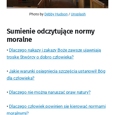
Photo by 
Debby Hudson
 / 
Unsplash
Sumienie odczytujące normy
moralne
•
Dlaczego nakazy i zakazy Boże zawsze ujawniają
troskę Stwórcy o dobro człowieka?
•
Jakie warunki osiągnięcia szczęścia ustanowił Bóg
dla człowieka?
•
Dlaczego nie można naruszać praw natury?
•
Dlaczego człowiek powinien się kierować normami
moralnymi?