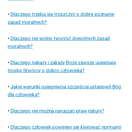
•
Dlaczego trzeba się troszczyć o dobre poznanie
zasad moralnych?
•
Dlaczego nie wolno tworzyć dowolnych zasad
moralnych?
•
Dlaczego nakazy i zakazy Boże zawsze ujawniają
troskę Stwórcy o dobro człowieka?
•
Jakie warunki osiągnięcia szczęścia ustanowił Bóg
dla człowieka?
•
Dlaczego nie można naruszać praw natury?
•
Dlaczego człowiek powinien się kierować normami