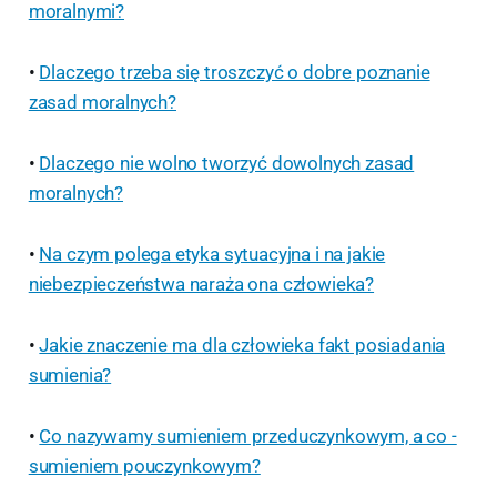
moralnymi?
•
Dlaczego trzeba się troszczyć o dobre poznanie
zasad moralnych?
•
Dlaczego nie wolno tworzyć dowolnych zasad
moralnych?
•
Na czym polega etyka sytuacyjna i na jakie
niebezpieczeństwa naraża ona człowieka?
•
Jakie znaczenie ma dla człowieka fakt posiadania
sumienia?
•
Co nazywamy sumieniem przeduczynkowym, a co -
sumieniem pouczynkowym?