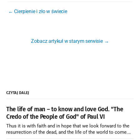
← Cierpienie i zło w świecie
Zobacz artykuł w starym serwisie →
CZYTAJ DALEJ
The life of man – to know and love God. "The
Credo of the People of God" of Paul VI
Thus it is with faith and in hope that we look forward to the
resurrection of the dead, and the life of the world to come.
Blessed be God Thrice Holy. Amen. ← Back to Index Zobacz