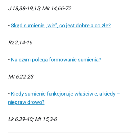
J 18,38-19,15; Mk 14,66-72
•
Skąd sumienie „wie”, co jest dobre a co złe?
Rz 2,14-16
•
Na czym polega formowanie sumienia?
Mt 6,22-23
•
Kiedy sumienie funkcjonuje właściwie, a kiedy –
nieprawidłowo?
Łk 6,39-40; Mt 15,3-6