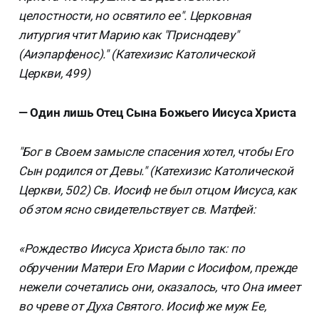
целостности, но освятило ее". Церковная
литургия чтит Марию как "Приснодеву"
(Аиэпарфенос)." (Катехизис Католической
Церкви, 499)
— Один лишь Отец Сына Божьего Иисуса Христа
"Бог в Своем замысле спасения хотел, чтобы Его
Сын родился от Девы." (Катехизис Католической
Церкви, 502) Св. Иосиф не был отцом Иисуса, как
об этом ясно свидетельствует св. Матфей:
«Рождество Иисуса Христа было так: по
обручении Матери Его Марии с Иосифом, прежде
нежели сочетались они, оказалось, что Она имеет
во чреве от Духа Святого. Иосиф же муж Ее,