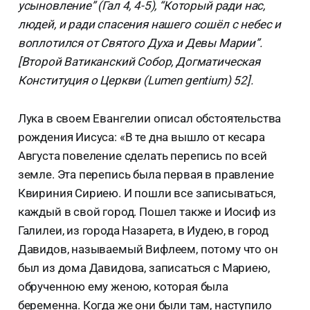
усыновление” (Гал 4, 4-5), “Который ради нас,
людей, и ради спасения нашего сошёл с небес и
воплотился от Святого Духа и Девы Марии”.
[Второй Ватиканский Собор, Догматическая
Конституция о Церкви (Lumen gentium) 52].
Лука в своем Евангелии описал обстоятельства
рождения Иисуса: «В те дна вышло от кесара
Августа повеление сделать перепись по всей
земле. Эта перепись была первая в правление
Квириния Сириею. И пошли все записываться,
каждый в свой город. Пошел также и Иосиф из
Галилеи, из города Назарета, в Иудею, в город
Давидов, называемый Вифлеем, потому что он
был из дома Давидова, записаться с Мариею,
обрученною ему женою, которая была
беременна. Когда же они были там, наступило