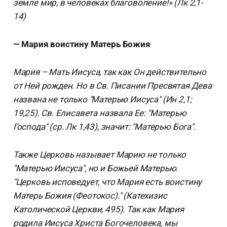
земле мир, в человеках благоволение!» (Лк 2,1-
14)
— Мария воистину Матерь Божия
Мария – Мать Иисуса, так как Он действительно
от Ней рожден. Но в Св. Писании Пресвятая Дева
названа не только "Матерью Иисуса" (Ин 2,1;
19,25). Св. Елисавета назвала Ее: "Матерью
Господа" (ср. Лк 1,43), значит: "Матерью Бога".
Также Церковь называет Марию не только
"Матерью Иисуса", но и Божьей Матерью.
"Церковь исповедует, что Мария есть воистину
Матерь Божия (Феотокос)." (Катехизис
Католической Церкви, 495). Так как Мария
родила Иисуса Христа Богочеловека, мы