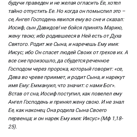
будучи праведен и не желая огласить Ее, хотел
тайно отпустить Ее. Но когда он помыслил это –
се, Ангел Господень явился ему во сне и сказал:
Иосиф, сын Давидов! не бойся принять Марию,
жену твою; ибо родившееся в Ней есть от Духа
Святого. Родит же Сына, и наречешь Ему имя:
Иисус; ибо Он спасет людей Своих от грехов их. А
все сие произошло, да сбудется реченное
Господом через пророка, который говорит: «се,
Дева во чреве приимет, и родит Сына, и нарекут
имя Ему: Еммануил, что значит: с нами Бог».
Встав от сна, Иосиф поступил, как повелел ему
Ангел Господень и принял жену свою. И не знал
Ее, как наконец Она родила Сына Своего
первенца; и он нарек Ему имя: Иисус» (Мф 1,18-
25).