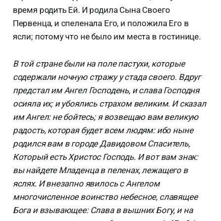
время родить Ей. И родила Сына Своего
Первенца, и спеленала Его, и положила Его в
ясли; потому что не было им места в гостинице.
В той стране были на поле пастухи, которые
содержали ночную стражу у стада своего. Вдруг
предстал им Ангел Господень, и слава Господня
осияла их; и убоялись страхом великим. И сказал
им Ангел: не бойтесь; я возвещаю вам великую
радость, которая будет всем людям: ибо ныне
родился вам в городе Давидовом Спаситель,
Который есть Христос Господь. И вот вам знак:
вы найдете Младенца в пеленах, лежащего в
яслях. И внезапно явилось с Ангелом
многочисленное воинство небесное, славящее
Бога и взывающее: Слава в вышних Богу, и на