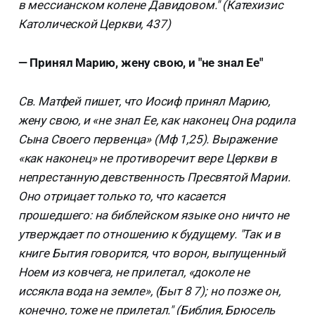
в мессианском колене Давидовом." (Катехизис
Католической Церкви, 437)
— Принял Марию, жену свою, и "не знал Ее"
Св. Матфей пишет, что Иосиф принял Марию,
жену свою, и «не знал Ее, как наконец Она родила
Сына Своего первенца» (Мф 1,25). Выражение
«как наконец» не противоречит вере Церкви в
непрестанную девственность Пресвятой Марии.
Оно отрицает только то, что касается
прошедшего: на библейском языке оно ничто не
утверждает по отношению к будущему. "Так и в
книге Бытия говорится, что ворон, выпущенный
Ноем из ковчега, не прилетал, «доколе не
иссякла вода на земле», (Быт 8 7); но позже он,
конечно, тоже не прилетал." (Библия, Брюсель