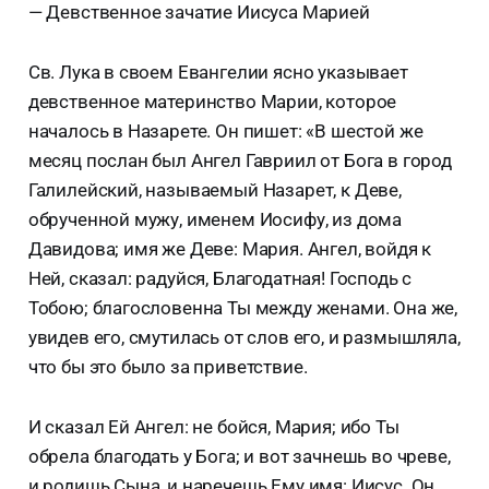
— Девственное зачатие Иисуса Марией
Св. Лука в своем Евангелии ясно указывает
девственное материнство Марии, которое
началось в Назарете. Он пишет: «В шестой же
месяц послан был Ангел Гавриил от Бога в город
Галилейский, называемый Назарет, к Деве,
обрученной мужу, именем Иосифу, из дома
Давидова; имя же Деве: Мария. Ангел, войдя к
Ней, сказал: радуйся, Благодатная! Господь с
Тобою; благословенна Ты между женами. Она же,
увидев его, смутилась от слов его, и размышляла,
что бы это было за приветствие.
И сказал Ей Ангел: не бойся, Мария; ибо Ты
обрела благодать у Бога; и вот зачнешь во чреве,
и родишь Сына, и наречешь Ему имя: Иисус. Он