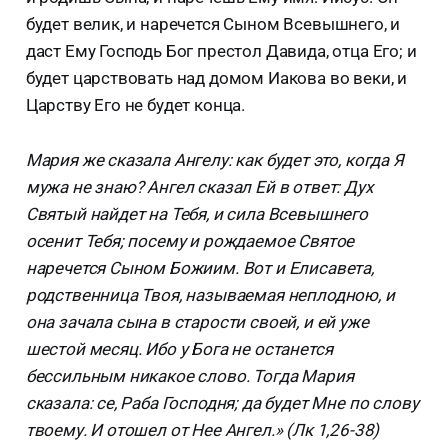
будет велик, и наречется Сыном Всевышнего, и
даст Ему Господь Бог престол Давида, отца Его; и
будет царствовать над домом Иакова во веки, и
Царству Его не будет конца.
Мария же сказала Ангелу: как будет это, когда Я
мужа не знаю? Ангел сказал Ей в ответ: Дух
Святый найдет на Тебя, и сила Всевышнего
осенит Тебя; посему и рождаемое Святое
наречется Сыном Божиим. Вот и Елисавета,
родственница Твоя, называемая неплодною, и
она зачала сына в старости своей, и ей уже
шестой месяц. Ибо у Бога не останется
бессильным никакое слово. Тогда Мария
сказала: се, Раба Господня; да будет Мне по слову
твоему. И отошел от Нее Ангел.» (Лк 1,26-38)