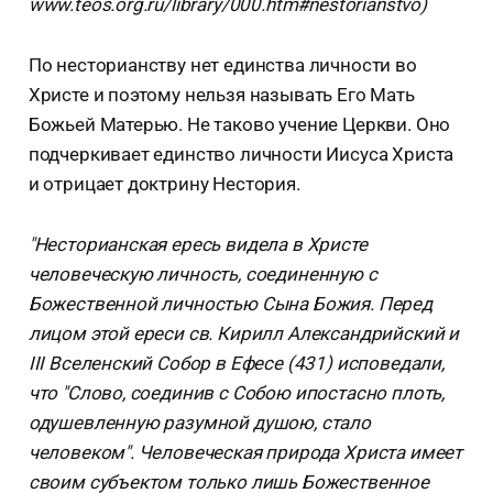
www.teos.org.ru/library/000.htm#nestorianstvo)
По несторианству нет единства личности во
Христе и поэтому нельзя называть Его Мать
Божьей Матерью. Не таково учение Церкви. Оно
подчеркивает единство личности Иисуса Христа
и отрицает доктрину Нестория.
"Несторианская ересь видела в Христе
человеческую личность, соединенную с
Божественной личностью Сына Божия. Перед
лицом этой ереси св. Кирилл Александрийский и
III Вселенский Собор в Ефесе (431) исповедали,
что "Слово, соединив с Собою ипостасно плоть,
одушевленную разумной душою, стало
человеком". Человеческая природа Христа имеет
своим субъектом только лишь Божественное