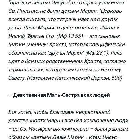
"Братья и сестры Иисуса", о которых упоминает
Св. Писание, не были детьми Марии. "Церковь
всегда считала, что тут речь идет не о других
детях Девы Марии: и действительно, Иаков и
Иосиф, "братья Его" (Мф 13,55), – это сыновья
Марии, ученицы Христа, которая специфически
обозначена как "другая Мария" (Мф 28,1). Речь
идет о близких родственниках Христа, согласно
терминологии, которую мы знаем по Ветхому
Завету. (Катехизис Католической Церкви, 500)
— Девственная Мать-Сестра всех людей
Бог хотел, чтобы благодаря непрестанной
девственности Марии все без исключения люди
– со Св. Иосифом включительно – были равным
образом «детьми Девы Марии». Итак, Иисус –