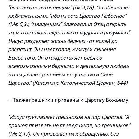
"благовествовать нищим" (Лк 4,18). Он объявляет
их блаженными, "ибо их есть Царство Небесное"
(Мф 5,3); "младенцам" благоволил Отец открыть
то, что осталось скрытым от мудрых и разумных".
Иисус разделяет жизнь бедных - от яслей до
распятия; Он знает голод, жажду и лишения.
Более того, Он отождествляет Себя со
всевозможными бедными и деятельную любовь
к ним делает условием вступления в Свое
Царство." (Катехизис Католической Церкви, 544)
— Также грешники призваны к Царству Божьему
"Иисус приглашает грешников на пир Царства: "Я
пришел призвать не праведников, но грешников"
(Мк 2,17). Он призывает их к обращению, без