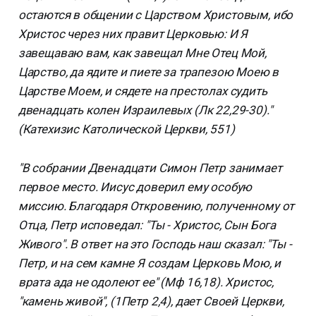
остаются в общении с Царством Христовым, ибо
Христос через них правит Церковью: И Я
завещаваю вам, как завещал Мне Отец Мой,
Царство, да ядите и пиете за трапезою Моею в
Царстве Моем, и сядете на престолах судить
двенадцать колен Израилевых (Лк 22,29-30)."
(Катехизис Католической Церкви, 551)
"В собрании Двенадцати Симон Петр занимает
первое место. Иисус доверил ему особую
миссию. Благодаря Откровению, полученному от
Отца, Петр исповедал: "Ты - Христос, Сын Бога
Живого". В ответ на это Господь наш сказал: "Ты -
Петр, и на сем камне Я создам Церковь Мою, и
врата ада не одолеют ее" (Мф 16,18). Христос,
"камень живой", (1Петр 2,4), дает Своей Церкви,