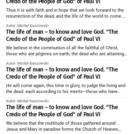
Credo of the People of God" of Paul VI
Thus it is with faith and in hope that we look forward to the
resurrection of the dead, and the life of the world to come.
Blessed be God Thrice Holy. Amen. ← Back to Index Zobacz
Autor: Michał Kaszowski
artykuł w starym serwisie →
The life of man – to know and love God. "The
Credo of the People of God" of Paul VI
We believe in the communion of all the faithful of Christ,
those who are pilgrims on earth, the dead who are attaining
their purification, and the blessed in heaven, all together
Autor: Michał Kaszowski
forming one Church; and we believe that in this communion
The life of man – to know and love God. "The
the merciful love of God and His saints is
Credo of the People of God" of Paul VI
He will come again, this time in glory, to judge the living and
the dead: each according to his merits—those who have
responded to the love and piety of God going to eternal life,
Autor: Michał Kaszowski
those who have refused them to the end going to the fire that
The life of man – to know and love God. "The
is not
Credo of the People of God" of Paul VI
We believe that the multitude of those gathered around
Jesus and Mary in paradise forms the Church of Heaven,