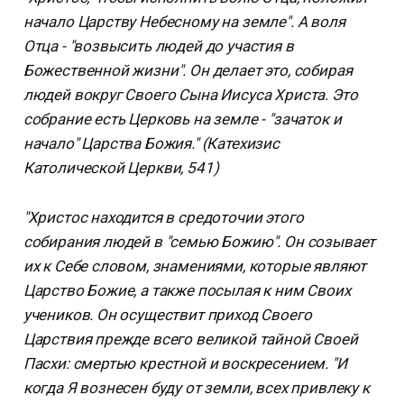
начало Царству Небесному на земле". А воля
Отца - "возвысить людей до участия в
Божественной жизни". Он делает это, собирая
людей вокруг Своего Сына Иисуса Христа. Это
собрание есть Церковь на земле - "зачаток и
начало" Царства Божия." (Катехизис
Католической Церкви, 541)
"Христос находится в средоточии этого
собирания людей в "семью Божию". Он созывает
их к Себе словом, знамениями, которые являют
Царство Божие, а также посылая к ним Своих
учеников. Он осуществит приход Своего
Царствия прежде всего великой тайной Своей
Пасхи: смертью крестной и воскресением. "И
когда Я вознесен буду от земли, всех привлеку к