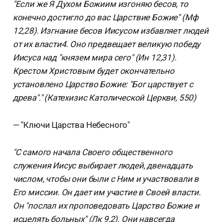
"Если же Я Духом Божиим изгоняю бесов, то
конечно достигло до вас Царствие Божие" (Мф
12,28). Изгнание бесов Иисусом избавляет людей
от их власти4. Оно предвещает великую победу
Иисуса над "князем мира сего" (Ин 12,31).
Крестом Христовым будет окончательно
установлено Царство Божие: "Бог царствует с
древа"." (Катехизис Католической Церкви, 550)
— "Ключи Царства Небесного"
"С самого начала Своего общественного
служения Иисус выбирает людей, двенадцать
числом, чтобы они были с Ним и участвовали в
Его миссии. Он дает им участие в Своей власти.
Он "послал их проповедовать Царство Божие и
исцелять больных" (Лк 9,2). Они навсегда