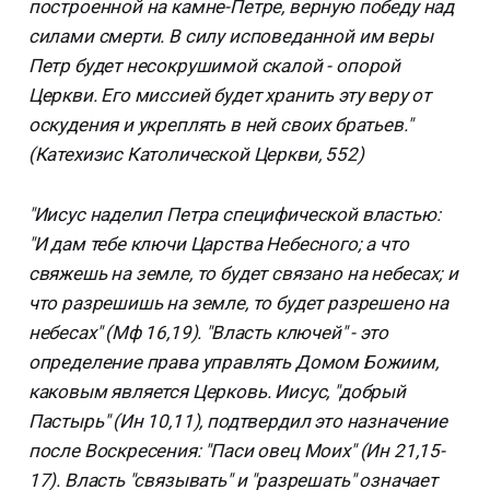
построенной на камне-Петре, верную победу над
силами смерти. В силу исповеданной им веры
Петр будет несокрушимой скалой - опорой
Церкви. Его миссией будет хранить эту веру от
оскудения и укреплять в ней своих братьев."
(Катехизис Католической Церкви, 552)
"Иисус наделил Петра специфической властью:
"И дам тебе ключи Царства Небесного; а что
свяжешь на земле, то будет связано на небесах; и
что разрешишь на земле, то будет разрешено на
небесах" (Мф 16,19). "Власть ключей" - это
определение права управлять Домом Божиим,
каковым является Церковь. Иисус, "добрый
Пастырь" (Ин 10,11), подтвердил это назначение
после Воскресения: "Паси овец Моих" (Ин 21,15-
17). Власть "связывать" и "разрешать" означает