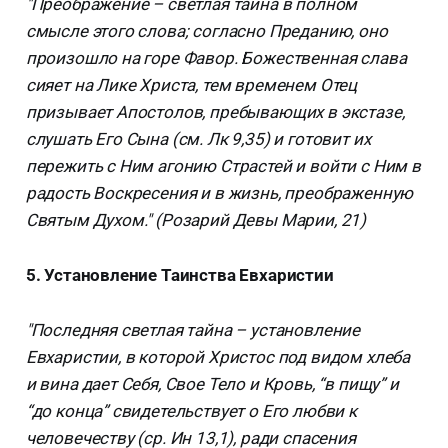
"Преображение – светлая тайна в полном
смысле этого слова; согласно Преданию, оно
произошло на горе Фавор. Божественная слава
сияет на Лике Христа, тем временем Отец
призывает Апостолов, пребывающих в экстазе,
слушать Его Сына (см. Лк 9,35) и готовит их
пережить с Ним агонию Страстей и войти с Ним в
радость Воскресения и в жизнь, преображенную
Святым Духом." (Розарий Девы Марии, 21)
5. Установление Таинства Евхаристии
"Последняя светлая тайна – установление
Евхаристии, в которой Христос под видом хлеба
и вина дает Себя, Свое Тело и Кровь, “в пищу” и
“до конца” свидетельствует о Его любви к
человечеству (ср. Ин 13,1), ради спасения