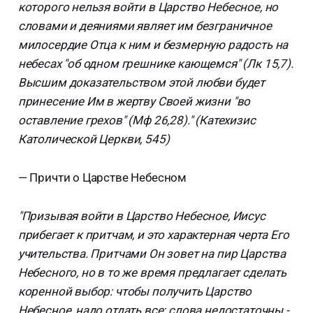
которого нельзя войти в Царство Небесное, но
словами и деяниями являет им безграничное
милосердие Отца к ним и безмерную радость на
небесах "об одном грешнике кающемся" (Лк 15,7).
Высшим доказательством этой любви будет
принесение Им в жертву Своей жизни "во
оставление грехов" (Мф 26,28)." (Катехизис
Католической Церкви, 545)
— Причти о Царстве Небесном
"Призывая войти в Царство Небесное, Иисус
прибегает к притчам, и это характерная черта Его
учительства. Притчами Он зовет на пир Царства
Небесного, но в то же время предлагает сделать
коренной выбор: чтобы получить Царство
Небесное, надо отдать все; слова недостаточны -