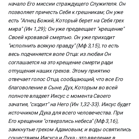
начало Его миссии страждущего Служителя. Он
позволяет причесть Себя к грешникам; Он уже
есть "Агнец Божий, Который берет на Себя грех
мира" (Ин 1,29); Он уже предвещает "крещение"
Своей кровавой смертью. Он уже приходит
"исполнить всякую правду" (Мф 3,15), то есть
весь подчиняется воле Отца: из любви Он
соглашается на это крещение смерти ради
отпущения наших грехов. Этому приятию
отвечает голос Отца, сообщающий, что все Его
благоволение в Сыне. Дух, Которым во всей
полноте владеет Иисус с момента Своего
зачатия, "сходит" на Него (Ин 1,32-33). Иисус будет
источником Духа для всего человечества. При
Его крещении "отверзлись небеса" (Мф 3,16),
замкнутые грехом Адамовым; и воды освятились
сошествием Иисуса и Духа - это введение в