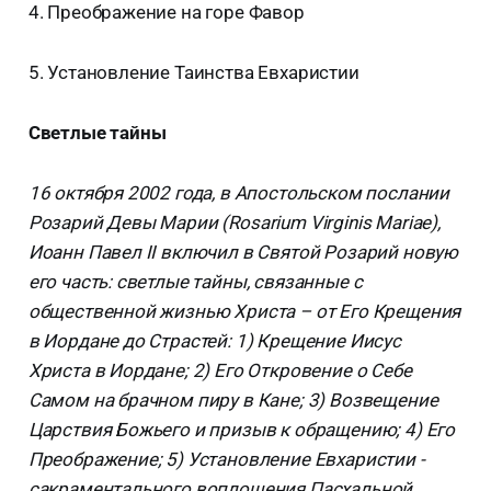
4. Преображение на горе Фавор
5. Установление Таинства Евхаристии
Светлые тайны
16 октября 2002 года, в Апостольском послании
Розарий Девы Марии (Rosarium Virginis Mariae),
Иоанн Павел II включил в Святой Розарий новую
его часть: светлые тайны, связанные с
общественной жизнью Христа – от Его Крещения
в Иордане до Страстей: 1) Крещение Иисус
Христа в Иордане; 2) Его Откровение о Себе
Самом на брачном пиру в Кане; 3) Возвещение
Царствия Божьего и призыв к обращению; 4) Его
Преображение; 5) Установление Евхаристии -
сакраментального воплощения Пасхальной