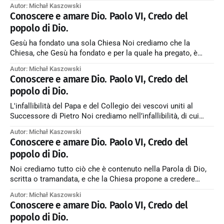
solo Mediatore e la sola via di salvezza, si rende presente
Autor: Michał Kaszowski
per noi nel suo Corpo, che è la Chiesa. Il disegno divino della
Conoscere e amare Dio. Paolo VI, Credo del
salvezza abbraccia tutti gli uomini Ma
popolo di Dio.
Gesù ha fondato una sola Chiesa Noi crediamo che la
Chiesa, che Gesù ha fondato e per la quale ha pregato, è
indefettibilmente una nella fede, nel culto e nel vincolo della
Autor: Michał Kaszowski
comunione gerarchica. Una diversità legittima Nel seno di
Conoscere e amare Dio. Paolo VI, Credo del
questa Chiesa, sia la ricca varietà dei riti liturgici, sia
popolo di Dio.
L'infallibilità del Papa e del Collegio dei vescovi uniti al
Successore di Pietro Noi crediamo nell’infallibilità, di cui
fruisce il Successore di Pietro, quando insegna ex cathedra
Autor: Michał Kaszowski
come Pastore e Dottore di tutti i fedeli, e di cui è dotato
Conoscere e amare Dio. Paolo VI, Credo del
altresì il Collegio dei vescovi, quando esercita
popolo di Dio.
Noi crediamo tutto ciò che è contenuto nella Parola di Dio,
scritta o tramandata, e che la Chiesa propone a credere
come divinamente rivelata sia con un giudizio solenne, sia
Autor: Michał Kaszowski
con il magistero ordinario e universale. ← Back to Index
Conoscere e amare Dio. Paolo VI, Credo del
Zobacz artykuł w starym serwisie →
popolo di Dio.