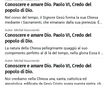
santificano, come, sottraendosi alla sua vita, cadono nei
Conoscere e amare Dio. Paolo VI, Credo del
peccati e nei disordini, che impediscono l’irradiazione della
popolo di Dio.
sua santità.
Nel corso del tempo, il Signore Gesù forma la sua Chiesa
mediante i Sacramenti, che emanano dalla sua pienezza. È
con essi che la Chiesa rende i propri membri partecipi del
Autor: Michał Kaszowski
Mistero della Morte e della Resurrezione di Cristo, nella
Conoscere e amare Dio. Paolo VI, Credo del
grazia dello Spirito Santo, Che le dona vita e azione.
popolo di Dio.
La natura della Chiesa pellegrinante quaggiù al suo
compimento perfetto al di là del tempo, nella gloria Essa è il
Corpo mistico di Cristo, insieme società visibile, costituita
Autor: Michał Kaszowski
di organi gerarchici, e comunità spirituale; essa è la Chiesa
Conoscere e amare Dio. Paolo VI, Credo del
terrestre, Popolo di Dio pellegrinante quaggiù, e la Chiesa
popolo di Dio.
ricolma dei beni
Noi crediamo nella Chiesa una, santa, cattolica ed
apostolica, edificata da Gesù Cristo sopra questa pietra, che
è Pietro. ← Back to Index Zobacz artykuł w starym serwisie
Autor: Michał Kaszowski
→
Conoscere e amare Dio. Paolo VI, Credo del
popolo di Dio.