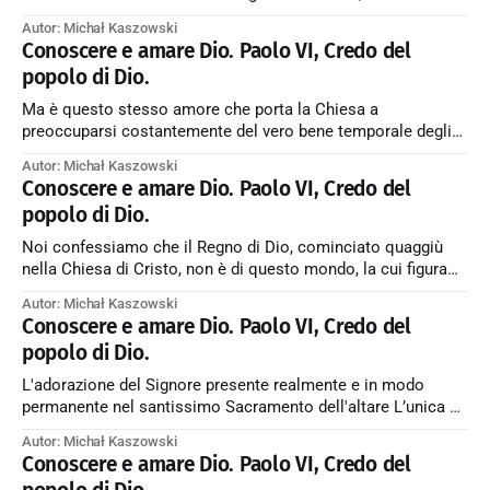
debbano ancora esser purificate nel Purgatorio, sia che dal
Autor: Michał Kaszowski
momento in cui lasciano il proprio corpo siano accolte da
Conoscere e amare Dio. Paolo VI, Credo del
Gesù in Paradiso, come Egli fece per il Buon Ladrone,
popolo di Dio.
Ma è questo stesso amore che porta la Chiesa a
preoccuparsi costantemente del vero bene temporale degli
uomini. Mentre non cessa di ricordare ai suoi figli che essi
Autor: Michał Kaszowski
non hanno quaggiù stabile dimora, essa li spinge anche a
Conoscere e amare Dio. Paolo VI, Credo del
contribuire — ciascuno secondo la propria vocazione ed i
popolo di Dio.
propri mezzi — al bene
Noi confessiamo che il Regno di Dio, cominciato quaggiù
nella Chiesa di Cristo, non è di questo mondo, la cui figura
passa; e che la sua vera crescita non può esser confusa con
Autor: Michał Kaszowski
il progresso della civiltà, della scienza e della tecnica umane,
Conoscere e amare Dio. Paolo VI, Credo del
ma consiste nel conoscere sempre più profondamente
popolo di Dio.
L'adorazione del Signore presente realmente e in modo
permanente nel santissimo Sacramento dell'altare L’unica ed
indivisibile esistenza del Signore glorioso nel Cielo non è
Autor: Michał Kaszowski
moltiplicata, ma è resa presente dal Sacramento nei
Conoscere e amare Dio. Paolo VI, Credo del
numerosi luoghi della terra dove si celebra la Messa. Dopo il