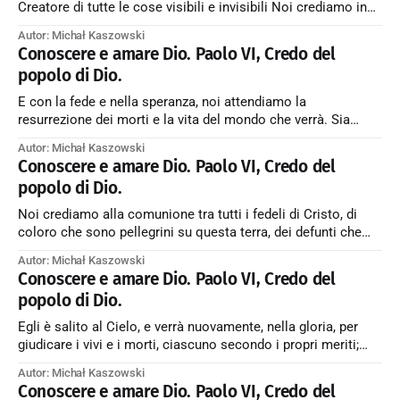
Creatore di tutte le cose visibili e invisibili Noi crediamo in
un solo Dio, Padre, Figlio e Spirito Santo, creatore delle cose
Autor: Michał Kaszowski
visibili, come questo mondo ove trascorre la nostra vita
Conoscere e amare Dio. Paolo VI, Credo del
fuggevole, delle cose invisibili quali sono
popolo di Dio.
E con la fede e nella speranza, noi attendiamo la
resurrezione dei morti e la vita del mondo che verrà. Sia
benedetto Dio Santo, Santo, Santo. Amen. ← Back to Index
Autor: Michał Kaszowski
Zobacz artykuł w starym serwisie →
Conoscere e amare Dio. Paolo VI, Credo del
popolo di Dio.
Noi crediamo alla comunione tra tutti i fedeli di Cristo, di
coloro che sono pellegrini su questa terra, dei defunti che
compiono la propria purificazione e dei beati del Cielo, i quali
Autor: Michał Kaszowski
tutti insieme formano una sola Chiesa; noi crediamo che in
Conoscere e amare Dio. Paolo VI, Credo del
questa comunione l’amore misericordioso di Dio e
popolo di Dio.
Egli è salito al Cielo, e verrà nuovamente, nella gloria, per
giudicare i vivi e i morti, ciascuno secondo i propri meriti;
sicché andranno alla vita eterna coloro che hanno risposto
Autor: Michał Kaszowski
all’Amore e alla Misericordia di Dio, e andranno nel fuoco
Conoscere e amare Dio. Paolo VI, Credo del
inestinguibile coloro che fino all’ultimo vi hanno