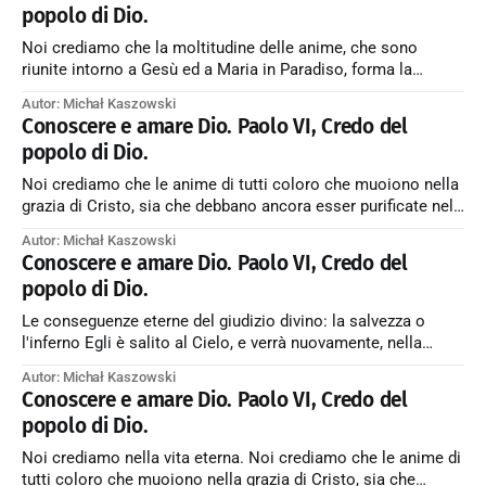
popolo di Dio.
Noi crediamo che la moltitudine delle anime, che sono
riunite intorno a Gesù ed a Maria in Paradiso, forma la
Chiesa del Cielo, dove esse nella beatitudine eterna vedono
Autor: Michał Kaszowski
Dio così com’è e dove sono anche associate, in diversi gradi,
Conoscere e amare Dio. Paolo VI, Credo del
con i santi Angeli al governo divino esercitato da
popolo di Dio.
Noi crediamo che le anime di tutti coloro che muoiono nella
grazia di Cristo, sia che debbano ancora esser purificate nel
Purgatorio, sia che dal momento in cui lasciano il proprio
Autor: Michał Kaszowski
corpo siano accolte da Gesù in Paradiso, come Egli fece per
Conoscere e amare Dio. Paolo VI, Credo del
il Buon Ladrone, costituiscono il Popolo di Dio
popolo di Dio.
Le conseguenze eterne del giudizio divino: la salvezza o
l'inferno Egli è salito al Cielo, e verrà nuovamente, nella
gloria, per giudicare i vivi e i morti, ciascuno secondo i propri
Autor: Michał Kaszowski
meriti; sicché andranno alla vita eterna coloro che hanno
Conoscere e amare Dio. Paolo VI, Credo del
risposto all’Amore e alla Misericordia di Dio,
popolo di Dio.
Noi crediamo nella vita eterna. Noi crediamo che le anime di
tutti coloro che muoiono nella grazia di Cristo, sia che