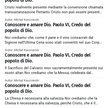
popolo di Dio.
Sacrificio, tale
Cristo realmente presente mediante la conversione chiamata
transustanziazione Pertanto Cristo non può essere presente
in questo Sacramento se non mediante la conversione nel
Autor: Michał Kaszowski
suo Corpo della realtà stessa del pane e mediante la
Conoscere e amare Dio. Paolo VI, Credo del
conversione nel suo Sangue della realtà stessa del vino,
popolo di Dio.
mentre rimangono immutate soltanto le proprietà del pane
Noi crediamo che, come il pane e il vino consacrati dal
Signore nell’Ultima Cena sono stati convertiti nel suo Corpo
e nel suo Sangue che di lì a poco sarebbero stati offerti per
Autor: Michał Kaszowski
noi sulla Croce, allo stesso modo il pane e il vino consacrati
Conoscere e amare Dio. Paolo VI, Credo del
dal sacerdote sono convertiti
popolo di Dio.
Il Sacrificio del Calvario reso sacramentalmente presente sui
nostri altari Noi crediamo che la Messa, celebrata dal
Sacerdote che rappresenta la persona di Cristo in virtù del
Autor: Michał Kaszowski
potere ricevuto nel sacramento dell’Ordine, e da lui offerta
Conoscere e amare Dio. Paolo VI, Credo del
nel nome di Cristo e dei membri del suo Corpo mistico, è il
popolo di Dio.
La Chiesa è necessaria alla salvezza Noi crediamo che la
Chiesa è necessaria alla salvezza, perché Cristo, che è il