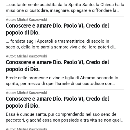
...costantemente assistita dallo Spirito Santo, la Chiesa ha la
missione di custodire, insegnare, spiegare e diffondere la
verità, che Dio ha manifestato in una maniera ancora velata
Autor: Michał Kaszowski
per mezzo dei Profeti e pienamente per mezzo del Signore
Conoscere e amare Dio. Paolo VI, Credo del
Gesù. ← Back to Index Zobacz artykuł w starym serwisie →
popolo di Dio.
... fondata sugli Apostoli e trasmettitrice, di secolo in
secolo, della loro parola sempre viva e dei loro poteri di
Pastori nel Successore di Pietro e nei Vescovi in comunione
Autor: Michał Kaszowski
con lui; ← Back to Index Zobacz artykuł w starym serwisie →
Conoscere e amare Dio. Paolo VI, Credo del
popolo di Dio.
Erede delle promesse divine e figlia di Abramo secondo lo
spirito, per mezzo di quell’Israele di cui custodisce con
amore le Scritture e venera i Patriarchi e i Profeti; ← Back to
Autor: Michał Kaszowski
Index Zobacz artykuł w starym serwisie →
Conoscere e amare Dio. Paolo VI, Credo del
popolo di Dio.
Essa è dunque santa, pur comprendendo nel suo seno dei
peccatori, giacché essa non possiede altra vita se non quella
della grazia: appunto vivendo della sua vita, i suoi membri si
Autor: Michał Kaszowski