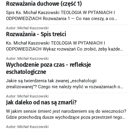
cierpienia pomagają nam lepiej zrozumieć ból i troski innych.
Rozważania duchowe (część 1)
To samo odnosi się do Jezusa Chrystusa, który za życia
ziemskiego zetknął się z lekceważeniem, zdradą, pogardą,
Spis Ks. Michał Kaszowski TEOLOGIA W PYTANIACH I
okrucieństwem. Z tego
ODPOWIEDZIACH Rozważania 1 — Co nas cieszy, a co
niepokoi Są rzeczy, wydarzenia, zachowania ludzkie, które
Autor: Michał Kaszowski
rodzą w nas pokój i powiększają nasze szczęście, inne
Rozważania - Spis treści
natomiast niepokoją nas, dręczą, sprawiają ból. Gdybyśmy
umieli dokładnie poznać czynniki sprawiające nam przykrość
Ks. Michał Kaszowski TEOLOGIA W PYTANIACH I
i te, które wywołują
ODPOWIEDZIACH Wykaz rozważań Co zrobić, żeby każde
rozważanie stało się modlitwą? Rozważanie każdej treści
Autor: Michał Kaszowski
stanie się modlitwa, jeśli: Będziemy w czasie rozważania
Wychodzenie poza czas - refleksje
stale zadawać Bogu pytanie: "Boże, co chcesz mi powiedzieć
eschatologiczne
przez rozważane słowa, do czego mnie wzywasz?" Nie
będziemy w
Jakie są twierdzenia tak zwanej „eschatologii
zrealizowanej”? Czego nie należy mylić w rozważaniach o
wieczności? Jak „subiektywnie” dusza przeżywa „odstępy
Autor: Michał Kaszowski
czasowe”, które dzielą jej odłączenie się od ciała od tego, co
Jak daleko od nas są zmarli?
obiektywnie dopiero nastąpi? W jakim sensie śmierć jest
wyjściem poza ziemskie formy mierzenia czasu? Czy
W jakim sensie śmierć jest narodzeniem się do wieczności?
kiedykolwiek człowiek stanie się
Gdzie przechodzą dusze wychodzące poza przestrzeń tego
świata? Dlaczego ludzie żyjący na ziemi próbują sobie
Autor: Michał Kaszowski
wyobrazić przestrzennie miejsce przebywania zmarłych? W