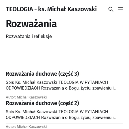
TEOLOGIA - ks. Michał Kaszowski
Rozważania
Rozważania i refleksje
Rozważania duchowe (część 3)
Spis Ks. Michał Kaszowski TEOLOGIA W PYTANIACH I
ODPOWIEDZIACH Rozważania o Bogu, życiu, zbawieniu i
modlitwie — Bogaty z trudnością wejdzie do królestwa
Autor: Michał Kaszowski
niebieskiego Jezus powiedział do swoich uczniów słowa,
Rozważania duchowe (część 2)
które ich przeraziły: "Zaprawdę, powiadam wam: Bogaty z
trudnością wejdzie do królestwa niebieskiego. Jeszcze raz
Spis Ks. Michał Kaszowski TEOLOGIA W PYTANIACH I
wam powiadam: łatwiej jest wielbłądowi
ODPOWIEDZIACH Rozważania o Bogu, życiu, zbawieniu i
modlitwie — Współczujący Bóg-człowiek Przeżyte przez nas
Autor: Michał Kaszowski