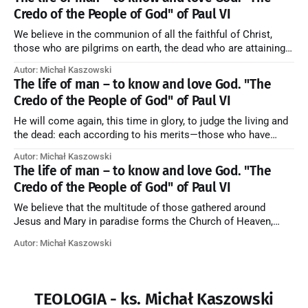
Credo of the People of God" of Paul VI
We believe in the communion of all the faithful of Christ,
those who are pilgrims on earth, the dead who are attaining
their purification, and the blessed in heaven, all together
Autor: Michał Kaszowski
forming one Church; and we believe that in this communion
The life of man – to know and love God. "The
the merciful love of God and His saints is
Credo of the People of God" of Paul VI
He will come again, this time in glory, to judge the living and
the dead: each according to his merits—those who have
responded to the love and piety of God going to eternal life,
Autor: Michał Kaszowski
those who have refused them to the end going to the fire that
The life of man – to know and love God. "The
is not
Credo of the People of God" of Paul VI
We believe that the multitude of those gathered around
Jesus and Mary in paradise forms the Church of Heaven,
where in eternal beatitude they see God as He is, and where
Autor: Michał Kaszowski
they also, in different degrees, are associated with the holy
angels in the divine rule exercised by Christ in
TEOLOGIA - ks. Michał Kaszowski