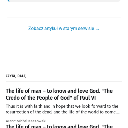
Zobacz artykuł w starym serwisie →
CZYTAJ DALEJ
The life of man – to know and love God. "The
Credo of the People of God" of Paul VI
Thus it is with faith and in hope that we look forward to the
resurrection of the dead, and the life of the world to come.
Blessed be God Thrice Holy. Amen. ← Back to Index Zobacz
Autor: Michał Kaszowski
artykuł w starym serwisie →
The life of man – to know and love God. "The