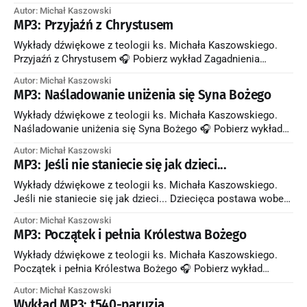
Pobierz wykład Zagadnienia poruszone w wykładzie: * Co
Autor: Michał Kaszowski
zyskaliśmy przez to, że Chrystus cierpiał i poniósł śmierć na
MP3: Przyjaźń z Chrystusem
krzyżu? * Jak należy się zachować wobec cierpienia drugiego
człowieka? * Dlaczego nie można traktować niesienia krzyża
Wykłady dźwiękowe z teologii ks. Michała Kaszowskiego.
za jedyny obowiązek chrześcijanina? Usuwanie cierpienia
Przyjaźń z Chrystusem 🎧 Pobierz wykład Zagadnienia
poruszone w wykładzie: * Jak Chrystus okazuje nam przyjaźń
Autor: Michał Kaszowski
przez myślenie o nas? * Jak mamy myśleć o Chrystusie, aby
MP3: Naśladowanie uniżenia się Syna Bożego
się okazać Jego przyjaciółmi? * W jakim sensie sposób
rozmawiania z nami Chrystusa wskazuje na to, że jest On
Wykłady dźwiękowe z teologii ks. Michała Kaszowskiego.
naszym
Naśladowanie uniżenia się Syna Bożego 🎧 Pobierz wykład
Zagadnienia poruszone w wykładzie: * Dlaczego chrzest
Autor: Michał Kaszowski
zobowiązuje nas do naśladowania Chrystusa? * W jakim
MP3: Jeśli nie staniecie się jak dzieci...
sensie Wcielenie było uniżeniem się Syna Bożego? *
Dlaczego Syn Boży chciał się upodobnić do nas, ludzi, przez
Wykłady dźwiękowe z teologii ks. Michała Kaszowskiego.
Wcielenie? * Jak można naśladować Syna Bożego,
Jeśli nie staniecie się jak dzieci... Dziecięca postawa wobec
Ojca Niebieskiego 🎧 Pobierz wykład Zagadnienia poruszone
Autor: Michał Kaszowski
w wykładzie: * Dlaczego przekształcenie nas przez Ducha
MP3: Początek i pełnia Królestwa Bożego
Świętego zobowiązuje nas do formowania w sobie
dziecięcej postawy wobec Ojca Niebieskiego? * Na czym
Wykłady dźwiękowe z teologii ks. Michała Kaszowskiego.
polega dziecięce zaufanie Ojcu Niebieskiemu? * Jakie
Początek i pełnia Królestwa Bożego 🎧 Pobierz wykład
prawdy
Zagadnienia poruszone w wykładzie: * Kiedy zostało
Autor: Michał Kaszowski
zapoczątkowane Królestwo Boże na ziemi? * Co znaczy, że
Wykład MP3: t540-paruzja