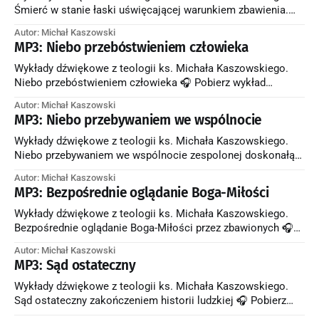
szczęścia każdego
Śmierć w stanie łaski uświęcającej warunkiem zbawienia.
Nawrócenie w chwili śmierci 🎧 Pobierz wykład Zagadnienia
Autor: Michał Kaszowski
poruszone w wykładzie: * Dlaczego śmierć w stanie łaski
MP3: Niebo przebóstwieniem człowieka
uświęcającej jest warunkiem koniecznym do zbawienia? *
Dlaczego umierający bez łaski człowiek nie będzie umiał
Wykłady dźwiękowe z teologii ks. Michała Kaszowskiego.
kochać po śmierci i nie będzie szczęśliwy?
Niebo przebóstwieniem człowieka 🎧 Pobierz wykład
Zagadnienia poruszone w wykładzie: * Co oznacza
Autor: Michał Kaszowski
stwierdzenie św. Ireneusza, że Syn Boży stał się Synem
MP3: Niebo przebywaniem we wspólnocie
Człowieczym, aby człowiek stał się synem Bożym? * Co
znaczy, że przebóstwienie jest udziałem człowieka w naturze
Wykłady dźwiękowe z teologii ks. Michała Kaszowskiego.
i w życiu Boga? Niebo przebóstwiającym człowieka
Niebo przebywaniem we wspólnocie zespolonej doskonałą
miłością 🎧 Pobierz wykład Zagadnienia poruszone w
Autor: Michał Kaszowski
wykładzie: * Na czym polega wspólnotowy aspekt
MP3: Bezpośrednie oglądanie Boga-Miłości
zbawienia? * Kogo, oprócz Boga, spotkają zbawieni w niebie?
* Dlaczego zbawieni nie zapominają o nas, mieszkańcach
Wykłady dźwiękowe z teologii ks. Michała Kaszowskiego.
ziemi? * W jaki sposób Matka Najświętsza i wszyscy
Bezpośrednie oglądanie Boga-Miłości przez zbawionych 🎧
mieszkańcy nieba
Pobierz wykład Zagadnienia poruszone w wykładzie: *
Autor: Michał Kaszowski
Dlaczego trudno człowiekowi opisać szczęście nieba? * Co
MP3: Sąd ostateczny
znaczy, że na ziemi ani miłości Bożej, ani miłości ludzkiej nie
widzimy bezpośrednio? * Po czym rozpoznajemy, że drugi
Wykłady dźwiękowe z teologii ks. Michała Kaszowskiego.
człowiek i Bóg nas kocha? * Co oznacza
Sąd ostateczny zakończeniem historii ludzkiej 🎧 Pobierz
wykład Zagadnienia poruszone w wykładzie: * Kiedy