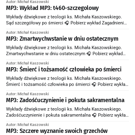
Autor: Michał Kaszowski
dokonuje się sąd szczegółowy, a kiedy nastąpi sąd
MP3: Wykład MP3: t460-szczegolowy
ostateczny? * Na czym polega formowanie przez nas
naszego wiecznego losu w ciągu całego życia ziemskiego? *
Wykłady dźwiękowe z teologii ks. Michała Kaszowskiego.
Jakie znaczenie dla formowania naszego wiecznego losu ma
Sąd szczegółowy po śmierci 🎧 Pobierz wykład Zagadnienia
poruszone w wykładzie: * Jakie dwa rodzaje sądów rozróżnia
Autor: Michał Kaszowski
Kościół Katolicki? * Kiedy dokonuje się sąd szczegółowy, a
MP3: Zmartwychwstanie w dniu ostatecznym
kiedy ostateczny? * Na czym polega sąd szczegółowy? *
Jakie są dla duszy skutki sądu szczegółowego? Zobacz
Wykłady dźwiękowe z teologii ks. Michała Kaszowskiego.
artykuł w starym serwisie →
Zmartwychwstanie w dniu ostatecznym 🎧 Pobierz wykład
Zagadnienia poruszone w wykładzie: * Kiedy nastąpi
Autor: Michał Kaszowski
zmartwychwstanie? * Jakie jest odniesienie Kościoła do
MP3: Śmierć i tożsamość człowieka po śmierci
poglądu, że zmartwychwstanie dokonuje się już w chwili
śmierci człowieka? * Co dzieje się z duszą ludzką między
Wykłady dźwiękowe z teologii ks. Michała Kaszowskiego.
śmiercią człowieka a zmartwychwstaniem jego ciała? * Co
Śmierć i tożsamość człowieka po śmierci 🎧 Pobierz wykład
znaczy,
Zagadnienia poruszone w wykładzie: * Czym jest śmierć z
Autor: Michał Kaszowski
punktu widzenia wiary? * Dlaczego człowiek nie unicestwia
MP3: Zadośćuczynienie i pokuta sakramentalna
się w chwili śmierci? * Jakimi cechami, które posiadało
również za życia ziemskiego, jest obdarzone ludzkie „ja” po
Wykłady dźwiękowe z teologii ks. Michała Kaszowskiego.
odłączeniu się duszy
Zadośćuczynienie i pokuta sakramentalna 🎧 Pobierz wykład
Zagadnienia poruszone w wykładzie: * Na czym polega
Autor: Michał Kaszowski
zadośćuczynienie? * Jakie znaczenie ma pokuta
MP3: Szczere wyznanie swoich grzechów
sakramentalna, zadana przez kapłana? * Co znaczy, że