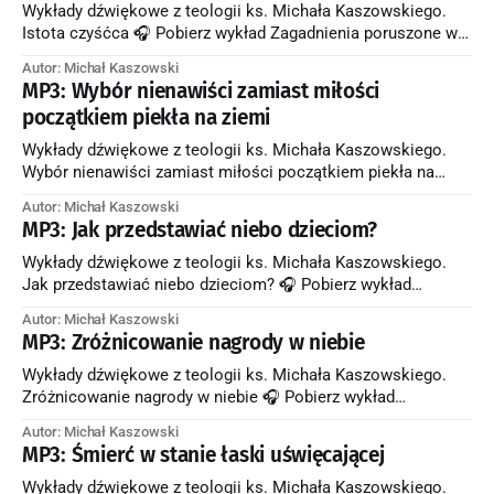
Pomaganie duszom zmarłych przez Msze św. 🎧 Pobierz
Wykłady dźwiękowe z teologii ks. Michała Kaszowskiego.
wykład Zagadnienia poruszone w wykładzie:
Istota czyśćca 🎧 Pobierz wykład Zagadnienia poruszone w
wykładzie: * Co Kościół Katolicki nazywa czyśćcem? *
Autor: Michał Kaszowski
Dlaczego niektóre dusze muszą iść do czyśćca? * Co dzieje
MP3: Wybór nienawiści zamiast miłości
się z duszami, które idą do czyśćca? Dla kogo jest czyściec?
początkiem piekła na ziemi
🎧 Pobierz wykład Zagadnienia poruszone w wykładzie: *
Kiedy umierający człowiek może
Wykłady dźwiękowe z teologii ks. Michała Kaszowskiego.
Wybór nienawiści zamiast miłości początkiem piekła na
ziemi 🎧 Pobierz wykład Zagadnienia poruszone w wykładzie:
Autor: Michał Kaszowski
* Na czym polega zasadniczy wybór, dokonywany przez
MP3: Jak przedstawiać niebo dzieciom?
człowieka w ciągu całego jego życia na ziemi? * Jakie
czynniki skłaniają człowieka do podejmowania
Wykłady dźwiękowe z teologii ks. Michała Kaszowskiego.
egoistycznych decyzji? * Co pomaga człowiekowi
Jak przedstawiać niebo dzieciom? 🎧 Pobierz wykład
uformować w sobie
Zagadnienia poruszone w wykładzie: * Jak można dzieciom
Autor: Michał Kaszowski
przedstawiać niebo, aby rozbudzać w nich zaciekawienie i
MP3: Zróżnicowanie nagrody w niebie
skłaniać je do pełnienia dobrych uczynków? Zobacz artykuł w
starym serwisie →
Wykłady dźwiękowe z teologii ks. Michała Kaszowskiego.
Zróżnicowanie nagrody w niebie 🎧 Pobierz wykład
Zagadnienia poruszone w wykładzie: * W jakim sensie niebo
Autor: Michał Kaszowski
jest nagrodą za dobre życie człowieka? * Jaki wpływ na los
MP3: Śmierć w stanie łaski uświęcającej
po śmierci mają wszystkie czyny człowieka, które wykonał
bezinteresownie, z miłości do Boga i do bliźniego? Pełnia
Wykłady dźwiękowe z teologii ks. Michała Kaszowskiego.