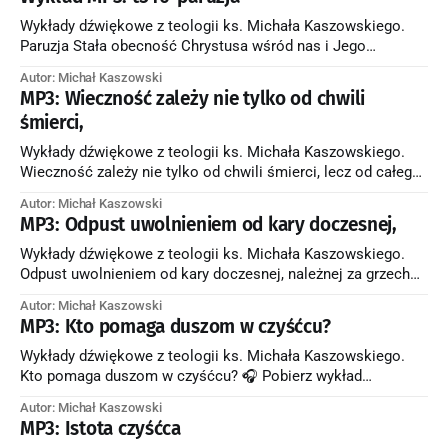
Królestwo Boże stale wzrasta? * Kiedy Królestwo Boże
osiągnie swoją pełnię? * Jakie dobro powstanie, kiedy
Wykłady dźwiękowe z teologii ks. Michała Kaszowskiego.
Królestwo Boże osiągnie swoją pełnię? * Jakie będzie
Paruzja Stała obecność Chrystusa wśród nas i Jego
odniesienie
przyjście w chwale 🎧 Pobierz wykład Zagadnienia poruszone
Autor: Michał Kaszowski
w wykładzie: * Jak należy rozumieć przyjście Chrystusa w
MP3: Wieczność zależy nie tylko od chwili
chwale, skoro jest On wszędzie obecny jako Bóg i również
śmierci,
jako człowiek jest prawdziwie obecny w Eucharystii? * W
jakim sensie
Wykłady dźwiękowe z teologii ks. Michała Kaszowskiego.
Wieczność zależy nie tylko od chwili śmierci, lecz od całego
naszego życia 🎧 Pobierz wykład Zagadnienia poruszone w
Autor: Michał Kaszowski
wykładzie: * Kiedy człowiek otrzymuje na ziemi dar Bożej
MP3: Odpust uwolnieniem od kary doczesnej,
miłości, konieczny do zbawienia? * Co dzieje się z łaskę
Bożej miłości, gdy człowiek popełnia świadomie i
Wykłady dźwiękowe z teologii ks. Michała Kaszowskiego.
dobrowolnie zło?
Odpust uwolnieniem od kary doczesnej, należnej za grzech
🎧 Pobierz wykład Zagadnienia poruszone w wykładzie: * Na
Autor: Michał Kaszowski
czym polega odpust w rozumienia Kościoła Katolickiego? *
MP3: Kto pomaga duszom w czyśćcu?
Czym są kary doczesne? * Dlaczego w wielu wypadkach,
pomimo uzyskania przebaczenia grzechów, człowiek nadal
Wykłady dźwiękowe z teologii ks. Michała Kaszowskiego.
zasługuje na jakieś kary doczesne? * Ze względu
Kto pomaga duszom w czyśćcu? 🎧 Pobierz wykład
Zagadnienia poruszone w wykładzie: * Dlaczego powinniśmy
Autor: Michał Kaszowski
pamiętać o zmarłych i pomagać im? * Kto oprócz nas, ludzi
MP3: Istota czyśćca
żyjących na ziemi, może pomóc duszom w czyśćcu?