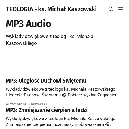
TEOLOGIA - ks. Michał Kaszowski
MP3 Audio
Wykłady dźwiękowe z teologii ks. Michała
Kaszowskiego
MP3: Uległość Duchowi Świętemu
Wykłady dźwiękowe z teologii ks. Michała Kaszowskiego.
Uległość Duchowi Świętemu 🎧 Pobierz wykład Zagadnienia
poruszone w wykładzie: * Do czego zobowiązuje nas fakt, że
Autor: Michał Kaszowski
przez chrzest staliśmy się świątynią Ducha Świętego? * Kim
MP3: Zmniejszanie cierpienia ludzi
jest Duch Święty? * Po jakich znakach-owocach, o których
mówi św. Paweł w liście do Galacjan 5,22-23, można poznać,
Wykłady dźwiękowe z teologii ks. Michała Kaszowskiego.
że
Zmniejszanie cierpienia ludzi naszym obowiązkiem 🎧